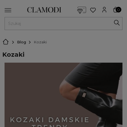
<script> dlApi = { cmd: [] }; </script> <script src="https://l
0
MENU
Blog
Kozaki
Kozaki