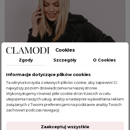
Cookies
Zgody
Szczegóły
O Cookies
Informacje dotyczące plików cookies
Ta witryna korzysta z własnych plików cookie, aby zapewnić Ci
najwyższy poziom doświadczenia na naszej stronie .
Wykorzystujemy również pliki cookie stron trzecich w celu
ulepszenia naszych usług, analizy a nastepnie wyświetlania reklam
związanych z Twoimi preferencjami na podstawie analizy Twoich
zachowań podczas nawigacji.
January 19, 2024
Zestawy modowe dla miłośników miejskiego stylu...
Zaakceptuj wszystkie