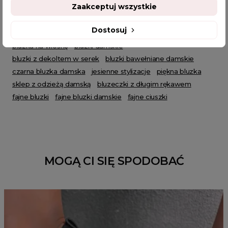
POWIĄZANE TAGI
Zaakceptuj wszystkie
Dostosuj
bluzka plus size
bluzka oversize
bluzka damska
bluzka na wiosnę
bluzki damskie
bluzki z dekoltem w serek
bluzki bawełniane damskie
czarna bluzka damska
jesienne stylizacje
piękna bluzka
sklep z odzieżą damską
bluzeczki z długim rękawem
fajne bluzki
fajne bluzki damskie
fajne ciuszki
MOGĄ CI SIĘ SPODOBAĆ