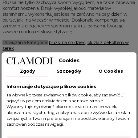
Bluzka nie tylko zachwyca swoim wyglądem, ale także zapewnia
komfort noszenia. Dzięki wysokiej jakości materiałowi i
starannemu wykonaniu, jest idealna zarówno na cały dzień w
biurze, jak i na wieczór w mieście. Doskonale komponuje się
zarówno z eleganckimi spodniami, jak i z jeansami, tworząc
zawsze modną i stylową stylizację.
Powiązanie kategorie:
bluzki na co dzień
,
bluzki z dekoltem w
serek
Cechy produktu:
modny nadruk, dekolt w serek
Cookies
Powiązane kategorie:
Zgody
Szczegóły
O Cookies
Odzież damska
Zobacz wszystkie produkty Clamodi
Informacje dotyczące plików cookies
Bluzki damskie
Bluzki z długim rękawem
Bluzki na co dzień
Bluzki oversize
Bluzki czarne
Bluzki z dekoltem w serek
Ta witryna korzysta z własnych plików cookie, aby zapewnić Ci
HOT SALE
Black Week
najwyższy poziom doświadczenia na naszej stronie .
Wykorzystujemy również pliki cookie stron trzecich w celu
ulepszenia naszych usług, analizy a nastepnie wyświetlania reklam
związanych z Twoimi preferencjami na podstawie analizy Twoich
zachowań podczas nawigacji.