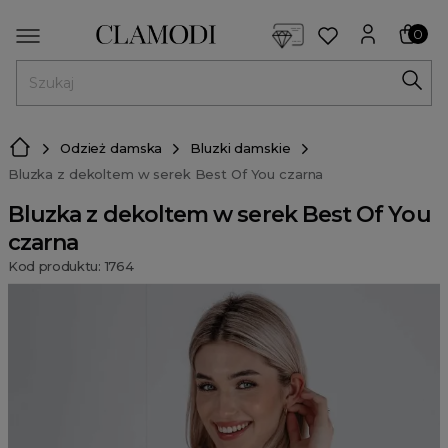
<script> dlApi = { cmd: [] }; </script> <script src="https://l
0
MENU
Odzież damska
Bluzki damskie
Bluzka z dekoltem w serek Best Of You czarna
Bluzka z dekoltem w serek Best Of You
czarna
Kod produktu: 1764