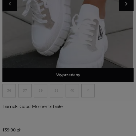
Dodaj do koszyka
Wyprzedany
36
37
39
38
40
41
Trampki Good Moments białe
139,90 zł