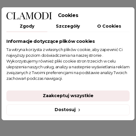
Cookies
Zgody
Szczegóły
O Cookies
POWIĄZANE TAGI
Informacje dotyczące plików cookies
Ta witryna korzysta z własnych plików cookie, aby zapewnić Ci
bluza damska
brązowa bluza
bluza z nadrukiem
najwyższy poziom doświadczenia na naszej stronie .
bluzy damskie
bluza oversize damska
Wykorzystujemy również pliki cookie stron trzecich w celu
bluza dresowa damska
bluza sportowa
ulepszenia naszych usług, analizy a nastepnie wyświetlania reklam
bluzy dresowe damskie
jesienne stylizacje
związanych z Twoimi preferencjami na podstawie analizy Twoich
zachowań podczas nawigacji.
sklep z odzieżą damską
ciepła bluza damska
fajne bluzy damskie
fajne ciuszki
fajne tanie bluzy damskie
jesienne stylizacje do pracy
modne bluzy damskie
Zaakceptuj wszystkie
oversizowa bluza
oversizowe bluzy
Brązowa bluza
Dostosuj
Brązowa bluza damska