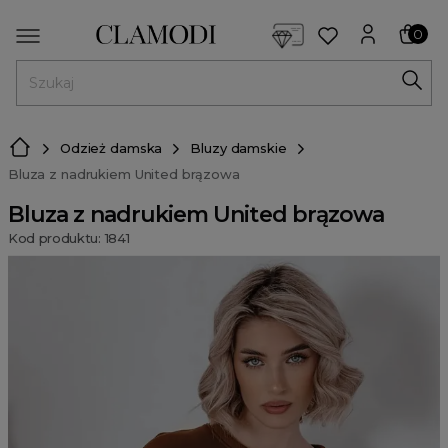
<script> dlApi = { cmd: [] }; </script> <script src="https://l
0
MENU
Odzież damska
Bluzy damskie
Bluza z nadrukiem United brązowa
Bluza z nadrukiem United brązowa
Kod produktu: 1841