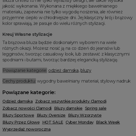
Bluza United to nie tylko wyrazisty design, ale także wysoka
jakość wykonania. Wykonana z miękkiego bawełnianego
materiału, zapewnia nie tylko wygodę noszenia, ale również
przyjemne ciepło w chłodniejsze dni. Jej klasyczny krój i brązowy
kolor sprawiają, że pasuje do wielu różnych stylizacji.
Kreuj Własne stylizacje
Ta brązowa bluza będzie doskonałym wyborem na wiele
różnych okazji. Możesz nosić ją na co dzień do jeansów lub
legginsów, tworząc casualowy look, lub zestawić z klasycznymi
spodniami i butami, tworząc bardziej elegancką stylizację.
Powiązanie kategorie:
odzież damska
,
bluzy
Cechy produktu:
wygodny bawełniany materiał, stylowy nadruk
Powiązane kategorie:
Odzież damska
Zobacz wszystkie produkty Clamodi
Zobacz nowości Clamodi
Bluzy damskie
Spring sale
Bluzy Sportowe
Bluzy Oversize
Bluzy Wzorzyste
Bluzy Przez Głowę
HOT SALE
Cyber Monday
Black Week
Wyprzedaż noworoczna