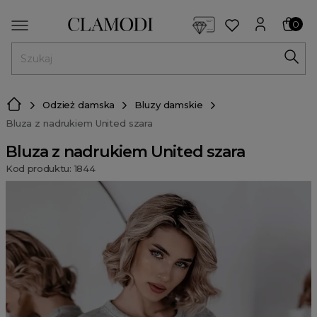
<script> dlApi = { cmd: [] }; </script> <script src="https://l
0
MENU
Odzież damska
Bluzy damskie
Bluza z nadrukiem United szara
Bluza z nadrukiem United szara
Kod produktu: 1844