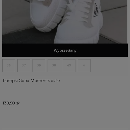
Dodaj do koszyka
Wyprzedany
36
37
39
38
40
41
Trampki Good Moments białe
139,90 zł