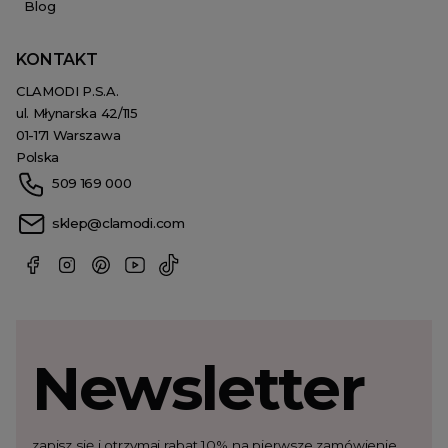
Blog
KONTAKT
CLAMODI P.S.A.
ul. Młynarska 42/115
01-171 Warszawa
Polska
509 169 000
sklep@clamodi.com
Newsletter
zapisz się i otrzymaj rabat 10% na pierwsze zamówienie