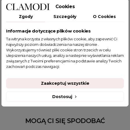
Cookies
Zgody
Szczegóły
O Cookies
Informacje dotyczące plików cookies
POWIĄZANE TAGI
Ta witryna korzysta z własnych plików cookie, aby zapewnić Ci
najwyższy poziom doświadczenia na naszej stronie .
bluza damska
bluzy damskie
bluza oversize damska
Wykorzystujemy również pliki cookie stron trzecich w celu
bluza dresowa damska
bluza sportowa
bluzy z nadrukiem
ulepszenia naszych usług, analizy a nastepnie wyświetlania reklam
związanych z Twoimi preferencjami na podstawie analizy Twoich
bluzy dresowe damskie
szare bluzy
jesienne stylizacje
zachowań podczas nawigacji.
sklep z odzieżą damską
ciepła bluza damska
fajne bluzy damskie
fajne ciuszki
fajne tanie bluzy damskie
Zaakceptuj wszystkie
jesienne stylizacje do pracy
modne bluzy damskie
Dostosuj
MOGĄ CI SIĘ SPODOBAĆ