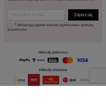
*
Akceptuję ogólne warunki użytkowania i politykę
prywatności
Metody płatności
Metody dostawy