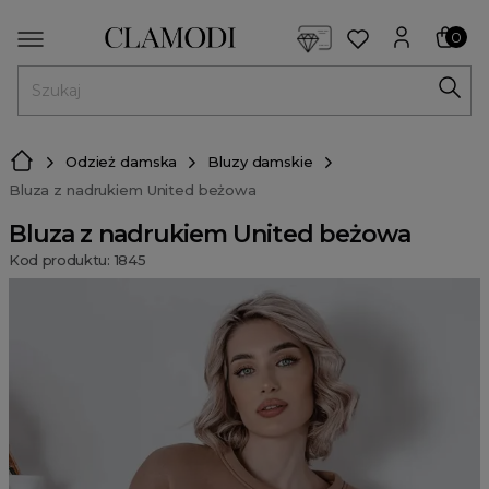
<script> dlApi = { cmd: [] }; </script> <script src="https://l
0
MENU
Odzież damska
Bluzy damskie
Bluza z nadrukiem United beżowa
Bluza z nadrukiem United beżowa
Kod produktu: 1845