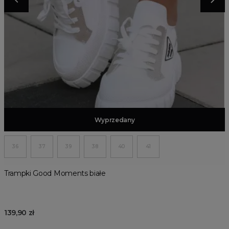
Dodaj do koszyka
Wyprzedany
36
37
39
38
40
41
Trampki Good Moments białe
139,90 zł