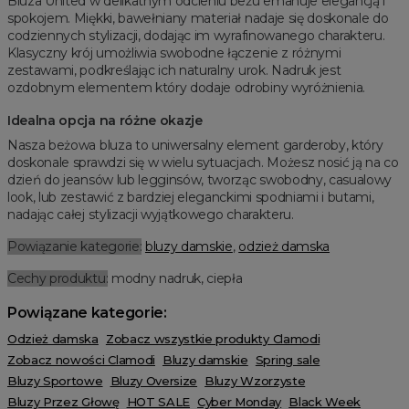
Bluza United w delikatnym odcieniu beżu emanuje elegancją i
spokojem. Miękki, bawełniany materiał nadaje się doskonale do
codziennych stylizacji, dodając im wyrafinowanego charakteru.
Klasyczny krój umożliwia swobodne łączenie z różnymi
zestawami, podkreślając ich naturalny urok. Nadruk jest
ozdobnym elementem który dodaje odrobiny wyróżnienia.
Idealna opcja na różne okazje
Nasza beżowa bluza to uniwersalny element garderoby, który
doskonale sprawdzi się w wielu sytuacjach. Możesz nosić ją na co
dzień do jeansów lub legginsów, tworząc swobodny, casualowy
look, lub zestawić z bardziej eleganckimi spodniami i butami,
nadając całej stylizacji wyjątkowego charakteru.
Powiązanie kategorie:
bluzy damskie
,
odzież damska
Cechy produktu:
modny nadruk, ciepła
Powiązane kategorie:
Odzież damska
Zobacz wszystkie produkty Clamodi
Zobacz nowości Clamodi
Bluzy damskie
Spring sale
Bluzy Sportowe
Bluzy Oversize
Bluzy Wzorzyste
Bluzy Przez Głowę
HOT SALE
Cyber Monday
Black Week