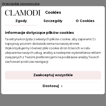
Wyprzedaż noworoczna
Cookies
Zgody
Szczegóły
O Cookies
Informacje dotyczące plików cookies
POWIĄZANE TAGI
Ta witryna korzysta z własnych plików cookie, aby zapewnić Ci
najwyższy poziom doświadczenia na naszej stronie .
beżowa bluzka
bluza damska
bluzy damskie
Wykorzystujemy również pliki cookie stron trzecich w celu
ulepszenia naszych usług, analizy a nastepnie wyświetlania reklam
bluza oversize damska
bluza dresowa damska
związanych z Twoimi preferencjami na podstawie analizy Twoich
bluza sportowa
bluzy z nadrukiem
zachowań podczas nawigacji.
bluzy dresowe damskie
jesienne stylizacje
sklep z odzieżą damską
ciepła bluza damska
Zaakceptuj wszystkie
fajne bluzy damskie
fajne ciuszki
fajne tanie bluzy damskie
jesienne stylizacje do pracy
modne bluzy damskie
Dostosuj