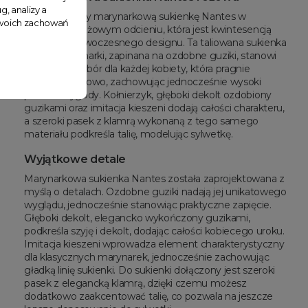
g, analizy a
Prezentujemy marynarkową sukienkę Nantes w
 Twoich zachowań
subtelnym, różowym odcieniu, która jest kwintesencją
elegancji i nowoczesnego designu. Ta taliowana sukienka
w stylu marynarki, zapinana na ozdobne guziki, stanowi
doskonały wybór dla każdej kobiety, która pragnie
wyglądać stylowo, zachowując jednocześnie wysoki
poziom wygody. Kołnierzyk, głęboki dekolt ozdobiony
guzikami oraz imitacja kieszeni dodają całości charakteru,
a szeroki pasek z klamrą wykonaną z tego samego
materiału podkreśla talię, modelując sylwetkę.
Wyjątkowe detale
Marynarkowa sukienka Nantes została zaprojektowana z
myślą o detalach. Ozdobne guziki nadają jej unikatowego
wyglądu, jednocześnie stanowiąc praktyczne zapięcie.
Głęboki dekolt, elegancko wykończony guzikami,
podkreśla szyję i dekolt, dodając całości kobiecego uroku.
Imitacja kieszeni wprowadza element charakterystyczny
dla klasycznych marynarek, jednocześnie zachowując
gładką linię sukienki. Do sukienki dołączony jest szeroki
pasek z elegancką klamrą, dzięki czemu możesz
dodatkowo zaakcentować talię, co pozwala na jeszcze