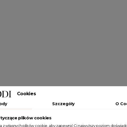
Cookies
ody
Szczegóły
O Co
tyczące plików cookies
ta z własnych plików cookie, aby zapewnić Ci najwyższy poziom doświadc