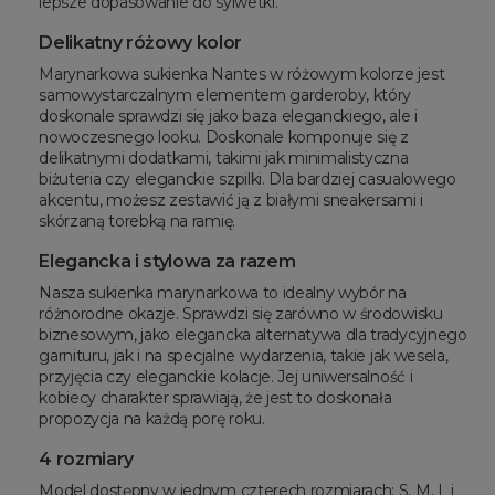
lepsze dopasowanie do sylwetki.
Delikatny różowy kolor
Marynarkowa sukienka Nantes w różowym kolorze jest
samowystarczalnym elementem garderoby, który
doskonale sprawdzi się jako baza eleganckiego, ale i
nowoczesnego looku. Doskonale komponuje się z
delikatnymi dodatkami, takimi jak minimalistyczna
biżuteria czy eleganckie szpilki. Dla bardziej casualowego
akcentu, możesz zestawić ją z białymi sneakersami i
skórzaną torebką na ramię.
Elegancka i stylowa za razem
Nasza sukienka marynarkowa to idealny wybór na
różnorodne okazje. Sprawdzi się zarówno w środowisku
biznesowym, jako elegancka alternatywa dla tradycyjnego
garnituru, jak i na specjalne wydarzenia, takie jak wesela,
przyjęcia czy eleganckie kolacje. Jej uniwersalność i
kobiecy charakter sprawiają, że jest to doskonała
propozycja na każdą porę roku.
4 rozmiary
Model dostępny w jednym czterech rozmiarach: S, M, L i