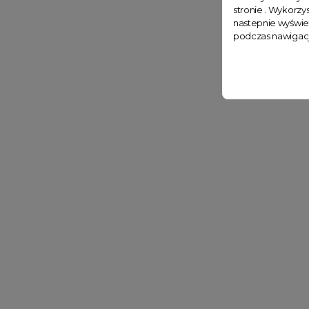
stronie . Wykorzys
nastepnie wyświe
podczas nawigacj