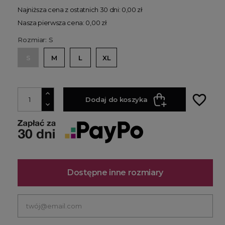
Najniższa cena z ostatnich 30 dni: 0,00 zł
Nasza pierwsza cena: 0,00 zł
Rozmiar: S
S
M
L
XL
favorite_border
Dodaj do koszyka
Dostępne inne rozmiary