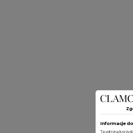
Zg
Informacje do
Ta witryna korzys