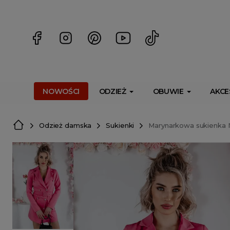
<script> dlApi = { cmd: [] }; </script> <script src="https://l
NOWOŚCI
ODZIEŻ
OBUWIE
AKCE
Odzież damska
Sukienki
Marynarkowa sukienka 