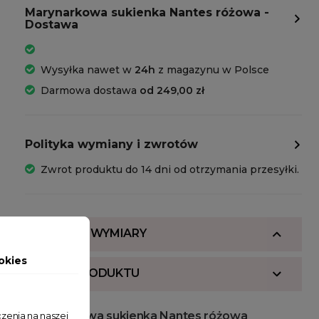
Marynarkowa sukienka Nantes różowa -
Dostawa
Wysyłka nawet w
24h
z magazynu w Polsce
Darmowa dostawa
od 249,00 zł
Polityka wymiany i zwrotów
Zwrot produktu do 14 dni od otrzymania przesyłki.
SKŁAD I WYMIARY
okies
OPIS PRODUKTU
Marynarkowa sukienka Nantes różowa
zenia na naszej