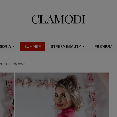
ib.onet.pl/s.csr/build/dlApi/minit.boot.min.js" async></script>
SORIA
SUMMER
STREFA BEAUTY
PREMIUM
Nantes różowa