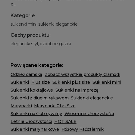
XL
Kategorie
sukienki mini, sukienki eleganckie
Cechy produktu:
elegancki styl, ozdobne guziki
Powiązane kategorie:
Odzież damska
Zobacz wszystkie produkty Clamodi
Sukienki
Plus size
Sukienki plus size
Sukienki mini
Sukienki koktajlowe
Sukienki na imprezę
Sukienki z długim rękawem
Sukienki eleganckie
Marynarki
Marynarki Plus Size
Sukienki na ślub cywilny
Wiosenne Uroczystości
Letnie Uroczystości
HOT SALE
Sukienki marynarkowe
Różowy Październik