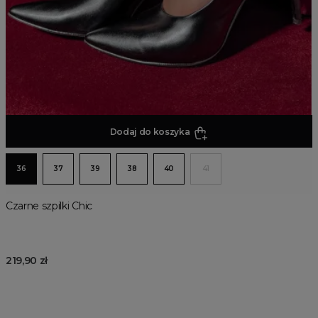
Dodaj do koszyka
36
37
39
38
40
41
Czarne szpilki Chic
219,90 zł