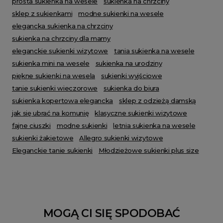
prosta sukienka na wesele
sukienka na chrzciny
sklep z sukienkami
modne sukienki na wesele
elegancka sukienka na chrzciny
sukienka na chrzciny dla mamy
eleganckie sukienki wizytowe
tania sukienka na wesele
sukienka mini na wesele
sukienka na urodziny
piękne sukienki na wesela
sukienki wyjściowe
tanie sukienki wieczorowe
sukienka do biura
sukienka kopertowa elegancka
sklep z odzieżą damską
jak się ubrać na komunię
klasyczne sukienki wizytowe
fajne ciuszki
modne sukienki
letnia sukienka na wesele
sukienki żakietowe
Allegro sukienki wizytowe
Eleganckie tanie sukienki
Młodzieżowe sukienki plus size
MOGĄ CI SIĘ SPODOBAĆ