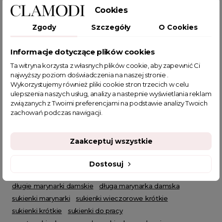
Cookies
Sukienki na imprezę
Sukienki z długim rękawem
Sukienki eleganckie
Marynarki
Marynarki Plus Size
Zgody
Szczegóły
O Cookies
Sukienki na ślub cywilny
Wiosenne Uroczystości
Letnie Uroczystości
HOT SALE
Sukienki marynarkowe
Informacje dotyczące plików cookies
Ta witryna korzysta z własnych plików cookie, aby zapewnić Ci
najwyższy poziom doświadczenia na naszej stronie .
Wykorzystujemy również pliki cookie stron trzecich w celu
ulepszenia naszych usług, analizy a nastepnie wyświetlania reklam
związanych z Twoimi preferencjami na podstawie analizy Twoich
POWIĄZANE TAGI
zachowań podczas nawigacji.
długa marynarka
sukienka mini
sukienka na przyjęcie
Zaakceptuj wszystkie
sukienka damska
sukienka marynarkowa
marynarkowa sukienka
marynarka codzienna
Dostosuj
sukienka z zakładkami
sukienki damskie na lato
długie marynarki damskie
długa marynarka damska
sukienki marynarki
sukienki wieczorowe krótkie
sukienki krótkie
sukienki do pracy