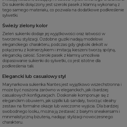
Do sukienki dołączony jest szeroki pasek z klamrą wykonaną z
tego samego materiału, co pozwala na dodatkowe podkreślenie
sylwetki.
Świeży zielony kolor
Zieleń sukienki dodaje jej wyjątkowości oraz łatwości w
tworzeniu stylizacji. Ozdobne guziki nadają modelowi
eleganckiego charakteru, podczas gdy głęboki dekolt w
połączeniu z kołnierzykiem i imitacją kieszeni tworzą spójną,
elegancką całość. Szeroki pasek z klamrą umożliwia
dopasowanie sukienki do sylwetki, co jest istotne dla
podkreślenia talii.
Elegancki lub casualowy styl
Marynarkowa sukienka Nantes jest wyjątkowo wszechstronna i
może być noszona zarówno w eleganckich, jak i bardziej
casualowych konfiguracjach. Doskonale komponuje się z
eleganckim obuwiem, jak szpilki lub sandały, tworząc idealny
zestaw na formalne okazje lub wieczorne wyjścia. Dla bardziej
swobodnego looku, można ją zestawić z białymi sneakersami i
minimalistyczną biżuterią, nadając stylizacji nowoczesnego
charakteru.