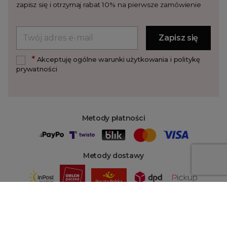
zapisz się i otrzymaj rabat 10% na pierwsze zamówienie
*
Akceptuję ogólne warunki użytkowania i politykę
prywatności
Metody płatności
Metody dostawy