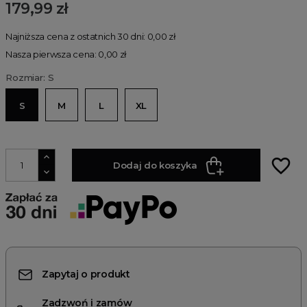
179,99 zł
Najniższa cena z ostatnich 30 dni: 0,00 zł
Nasza pierwsza cena: 0,00 zł
Rozmiar: S
S
M
L
XL
favorite_border
Dodaj do koszyka
Zapytaj o produkt
Zadzwoń i zamów