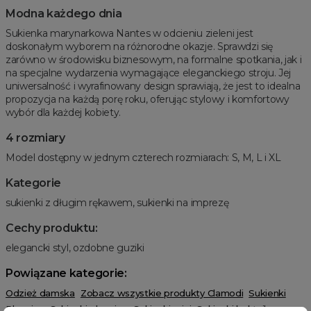
Modna każdego dnia
Sukienka marynarkowa Nantes w odcieniu zieleni jest
doskonałym wyborem na różnorodne okazje. Sprawdzi się
zarówno w środowisku biznesowym, na formalne spotkania, jak i
na specjalne wydarzenia wymagające eleganckiego stroju. Jej
uniwersalność i wyrafinowany design sprawiają, że jest to idealna
propozycja na każdą porę roku, oferując stylowy i komfortowy
wybór dla każdej kobiety.
4 rozmiary
Model dostępny w jednym czterech rozmiarach: S, M, L i XL
Kategorie
sukienki z długim rękawem, sukienki na imprezę
Cechy produktu:
elegancki styl, ozdobne guziki
Powiązane kategorie:
Odzież damska
Zobacz wszystkie produkty Clamodi
Sukienki
Plus size
Sukienki plus size
Sukienki mini
Sukienki koktajlowe