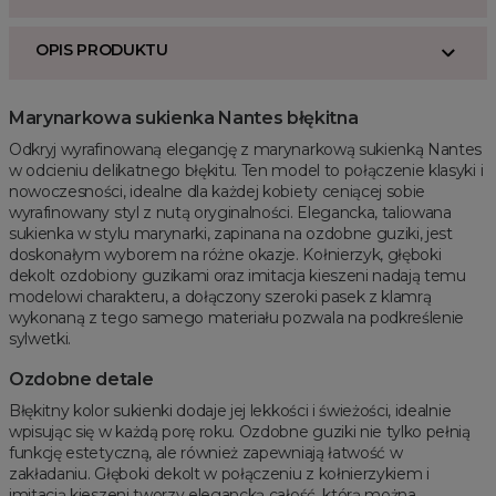
OPIS PRODUKTU
Marynarkowa sukienka Nantes błękitna
Odkryj wyrafinowaną elegancję z marynarkową sukienką Nantes
w odcieniu delikatnego błękitu. Ten model to połączenie klasyki i
nowoczesności, idealne dla każdej kobiety ceniącej sobie
wyrafinowany styl z nutą oryginalności. Elegancka, taliowana
sukienka w stylu marynarki, zapinana na ozdobne guziki, jest
doskonałym wyborem na różne okazje. Kołnierzyk, głęboki
dekolt ozdobiony guzikami oraz imitacja kieszeni nadają temu
modelowi charakteru, a dołączony szeroki pasek z klamrą
wykonaną z tego samego materiału pozwala na podkreślenie
sylwetki.
Ozdobne detale
Błękitny kolor sukienki dodaje jej lekkości i świeżości, idealnie
wpisując się w każdą porę roku. Ozdobne guziki nie tylko pełnią
funkcję estetyczną, ale również zapewniają łatwość w
zakładaniu. Głęboki dekolt w połączeniu z kołnierzykiem i
imitacją kieszeni tworzy elegancką całość, którą można