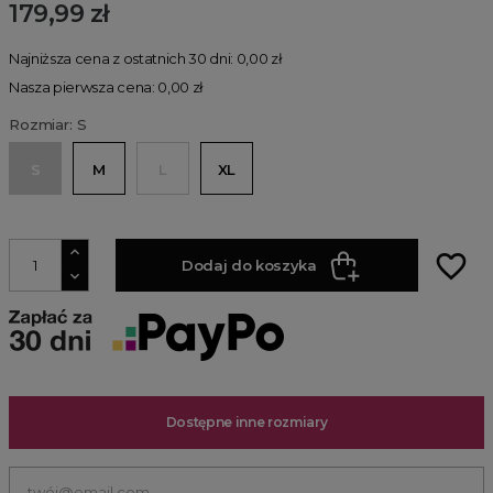
179,99 zł
Najniższa cena z ostatnich 30 dni: 0,00 zł
Nasza pierwsza cena: 0,00 zł
Rozmiar: S
S
M
L
XL
favorite_border
Dodaj do koszyka
Dostępne inne rozmiary