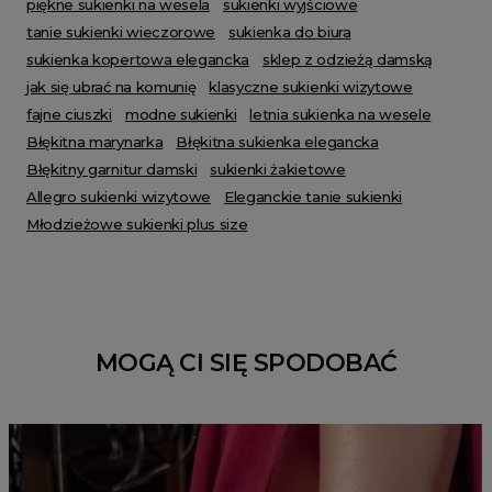
piękne sukienki na wesela
sukienki wyjściowe
tanie sukienki wieczorowe
sukienka do biura
sukienka kopertowa elegancka
sklep z odzieżą damską
jak się ubrać na komunię
klasyczne sukienki wizytowe
fajne ciuszki
modne sukienki
letnia sukienka na wesele
Błękitna marynarka
Błękitna sukienka elegancka
Błękitny garnitur damski
sukienki żakietowe
Allegro sukienki wizytowe
Eleganckie tanie sukienki
Młodzieżowe sukienki plus size
MOGĄ CI SIĘ SPODOBAĆ