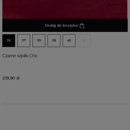
Dodaj do koszyka
36
37
39
38
40
41
Czarne szpilki Chic
219,90 zł