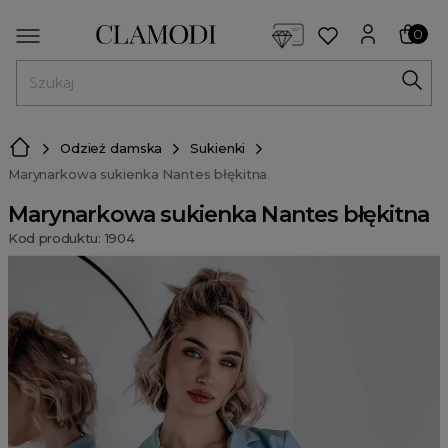
<script> dlApi = { cmd: [] }; </script> <script src="https://l
0
MENU
Odzież damska
Sukienki
Marynarkowa sukienka Nantes błękitna
Marynarkowa sukienka Nantes błękitna
Kod produktu: 1904