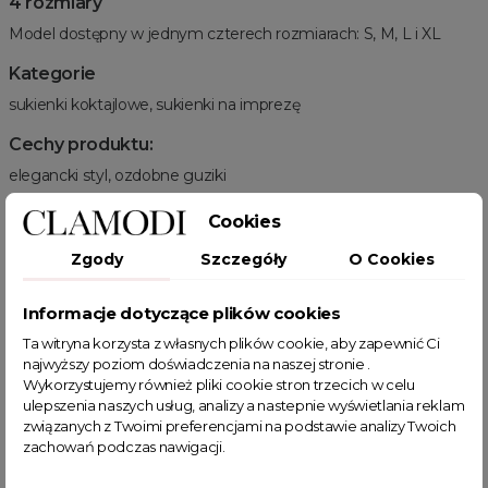
4 rozmiary
Model dostępny w jednym czterech rozmiarach: S, M, L i XL
Kategorie
sukienki koktajlowe, sukienki na imprezę
Cechy produktu:
elegancki styl, ozdobne guziki
Powiązane kategorie:
Cookies
Odzież damska
Zobacz wszystkie produkty Clamodi
Sukienki
Zgody
Szczegóły
O Cookies
Plus size
Sukienki plus size
Sukienki mini
Sukienki koktajlowe
Sukienki na imprezę
Sukienki z długim rękawem
Informacje dotyczące plików cookies
Sukienki eleganckie
Marynarki
Błękitne Sukienki
Ta witryna korzysta z własnych plików cookie, aby zapewnić Ci
Marynarki Plus Size
Sukienki na ślub cywilny
najwyższy poziom doświadczenia na naszej stronie .
Wiosenne Uroczystości
Letnie Uroczystości
HOT SALE
Wykorzystujemy również pliki cookie stron trzecich w celu
Sukienki marynarkowe
ulepszenia naszych usług, analizy a nastepnie wyświetlania reklam
związanych z Twoimi preferencjami na podstawie analizy Twoich
zachowań podczas nawigacji.