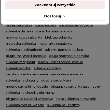
Zaakceptuj wszystkie
POWIĄZANE TAGI
Dostosuj
długa marynarka
sukienka mini
sukienka na przyjęcie
sukienka damska
sukienka marynarkowa
marynarkowa sukienka
błękitna sukienka
niebieska sukienka
marynarka codzienna
sukienka z zakładkami
sukienki damskie na lato
długie marynarki damskie
długa marynarka damska
sukienki marynarki
sukienki wieczorowe krótkie
sukienki krótkie
sukienki do pracy
prosta sukienka na wesele
niebieska marynarka
sukienka na chrzciny
sklep z sukienkami
modne sukienki na wesele
elegancka sukienka na chrzciny
sukienka na chrzciny dla mamy
eleganckie sukienki wizytowe
tania sukienka na wesele
sukienka mini na wesele
sukienka na urodziny