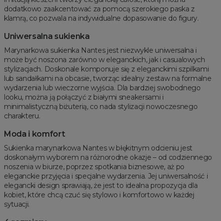
dodatkowo zaakcentować za pomocą szerokiego paska z
klamrą, co pozwala na indywidualne dopasowanie do figury.
Uniwersalna sukienka
Marynarkowa sukienka Nantes jest niezwykle uniwersalna i
może być noszona zarówno w eleganckich, jak i casualowych
stylizacjach. Doskonale komponuje się z eleganckimi szpilkami
lub sandałkami na obcasie, tworząc idealny zestaw na formalne
wydarzenia lub wieczorne wyjścia. Dla bardziej swobodnego
looku, można ją połączyć z białymi sneakersami i
minimalistyczną biżuterią, co nada stylizacji nowoczesnego
charakteru.
Moda i komfort
Sukienka marynarkowa Nantes w błękitnym odcieniu jest
doskonałym wyborem na różnorodne okazje – od codziennego
noszenia w biurze, poprzez spotkania biznesowe, aż po
eleganckie przyjęcia i specjalne wydarzenia. Jej uniwersalność i
elegancki design sprawiają, że jest to idealna propozycja dla
kobiet, które chcą czuć się stylowo i komfortowo w każdej
sytuacji.