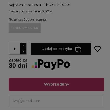
Najniższa cena z ostatnich 30 dni: 0,00 zł
Nasza pierwsza cena: 0,00 zł
Rozmiar: Jeden rozmiar
JEDEN ROZMIAR
favorite_border
Dodaj do koszyka
Wyprzedany