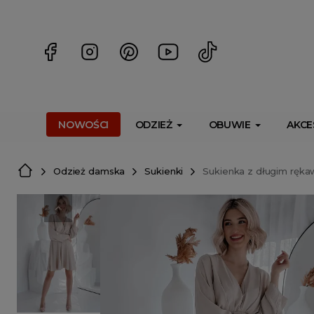
<script> dlApi = { cmd: [] }; </script> <script src="https://l
NOWOŚCI
ODZIEŻ
OBUWIE
AKCE
Odzież damska
Sukienki
Sukienka z długim ręk