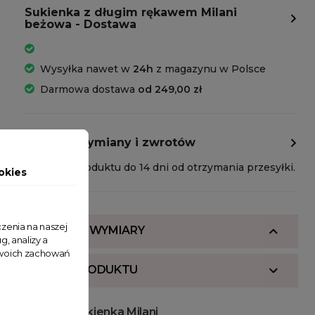
Sukienka z długim rękawem Milani
beżowa - Dostawa
Wysyłka nawet w
24h
z magazynu w Polsce
Darmowa dostawa
od 249,00 zł
Polityka wymiany i zwrotów
Zwrot produktu do 14 dni od otrzymania przesyłki.
okies
zenia na naszej
SKŁAD I WYMIARY
g, analizy a
 Twoich zachowań
OPIS PRODUKTU
Beżowa sukienka Milani