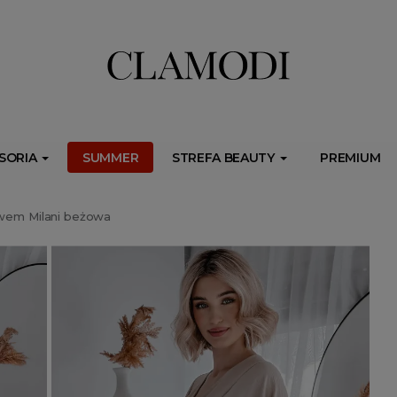
ib.onet.pl/s.csr/build/dlApi/minit.boot.min.js" async></script>
SORIA
SUMMER
STREFA BEAUTY
PREMIUM
awem Milani beżowa