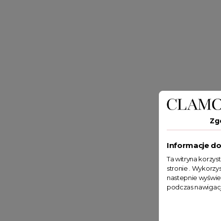
Zg
Informacje do
Ta witryna korzys
stronie . Wykorzys
nastepnie wyświe
podczas nawigacj