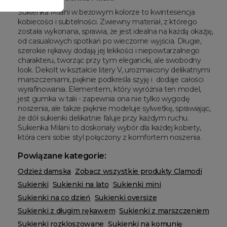
Sukienka Milani w beżowym kolorze to kwintesencja
kobiecości i subtelności. Zwiewny materiał, z którego
została wykonana, sprawia, że jest idealna na każdą okazję,
od casualowych spotkań po wieczorne wyjścia. Długie,
szerokie rękawy dodają jej lekkości i niepowtarzalnego
charakteru, tworząc przy tym elegancki, ale swobodny
look. Dekolt w kształcie litery V, urozmaicony delikatnymi
marszczeniami, pięknie podkreśla szyję i dodaje całości
wyrafinowania. Elementem, który wyróżnia ten model,
jest gumka w talii - zapewnia ona nie tylko wygodę
noszenia, ale także pięknie modeluje sylwetkę, sprawiając,
że dół sukienki delikatnie faluje przy każdym ruchu.
Sukienka Milani to doskonały wybór dla każdej kobiety,
która ceni sobie styl połączony z komfortem noszenia.
Powiązane kategorie:
Odzież damska
Zobacz wszystkie produkty Clamodi
Sukienki
Sukienki na lato
Sukienki mini
Sukienki na co dzień
Sukienki oversize
Sukienki z długim rękawem
Sukienki z marszczeniem
Sukienki rozkloszowane
Sukienki na komunię