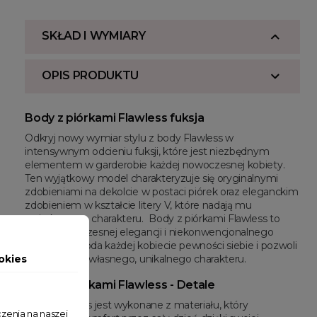
SKŁAD I WYMIARY
OPIS PRODUKTU
Body z piórkami Flawless fuksja
Odkryj nowy wymiar stylu z body Flawless w
intensywnym odcieniu fuksji, które jest niezbędnym
elementem w garderobie każdej nowoczesnej kobiety.
Ten wyjątkowy model charakteryzuje się oryginalnymi
zdobieniami na dekolcie w postaci piórek oraz eleganckim
zdobieniem w kształcie litery V, które nadają mu
wyjątkowego charakteru. Body z piórkami Flawless to
wyraz nowoczesnej elegancji i niekonwencjonalnego
stylu, który doda każdej kobiecie pewności siebie i pozwoli
okies
na wyrażenie własnego, unikalnego charakteru.
Body z piórkami Flawless - Detale
Body Flawless jest wykonane z materiału, który
zenia na naszej