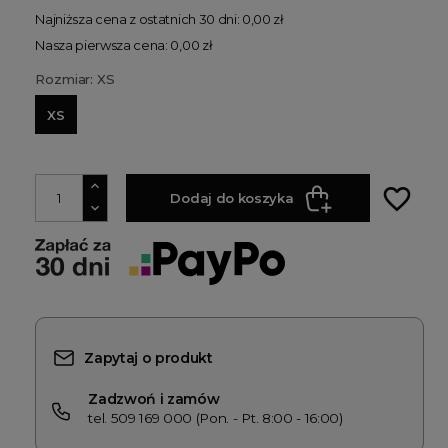
Najniższa cena z ostatnich 30 dni: 0,00 zł
Nasza pierwsza cena: 0,00 zł
Rozmiar: XS
XS
favorite_border
Dodaj do koszyka
Zapytaj o produkt
Zadzwoń i zamów
tel. 509 169 000 (Pon. - Pt. 8:00 - 16:00)