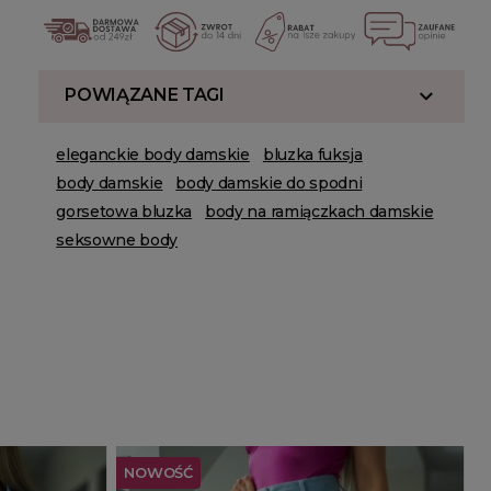
POWIĄZANE TAGI
eleganckie body damskie
bluzka fuksja
body damskie
body damskie do spodni
gorsetowa bluzka
body na ramiączkach damskie
seksowne body
NOWOŚĆ