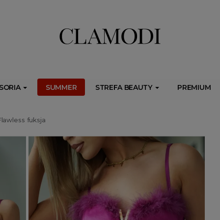
ib.onet.pl/s.csr/build/dlApi/minit.boot.min.js" async></script>
SORIA
SUMMER
STREFA BEAUTY
PREMIUM
lawless fuksja