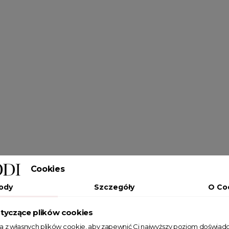
Cookies
ody
Szczegóły
O Co
tyczące plików cookies
ta z własnych plików cookie, aby zapewnić Ci najwyższy poziom doświadc