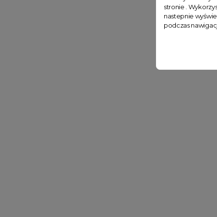
stronie . Wykorzys
nastepnie wyświe
podczas nawigacj