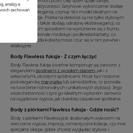
gwarantuje komfort przez cały dzień dzięki swojej
g, analizy a
miękkości i elastyczności. Satynowe wykończenie dodaje
 Twoich zachowań
subtelności i elegancji, czyniąc ten model idealnym na
specjalne okazje. Piórka na dekolcie są nie tylko stylowym
akcentem, ale także dodają odrobinę ekstrawagancji, co
jest doskonałym sposobem na wyróżnienie się z tłumu.
Krój body doskonale modeluje i podkreśla kształty, co
sprawia, że każda kobieta może czuć się w nim pewnie i
atrakcyjnie.
Body Flawless fuksja - Z czym łączyć
Body Flawless fuksja świetnie komponuje się zarówno z
eleganckimi
spodniami z wysokim stanem
, jak i z
seksownymi, obcisłymi spódnicami. Może być noszone
pod elegancką
marynarkę
lub samodzielnie, co pozwala
na tworzenie różnorodnych i unikatowych stylizacji. Jego
wszechstronność czyni go idealnym wyborem zarówno
na wyjątkowe wyjścia, jak i bardziej casualowe spotkania.
Body z piórkami Flawless fuksja - Gdzie nosić?
Body z piórkami Flawless jest doskonałym wyborem na
wieczorne wyjścia, imprezy, romantyczne kolacje, czy inne
specjalne okazje, gdzie chcesz wyglądać stylowo i