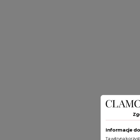
Zg
Informacje do
Ta witryna korzys