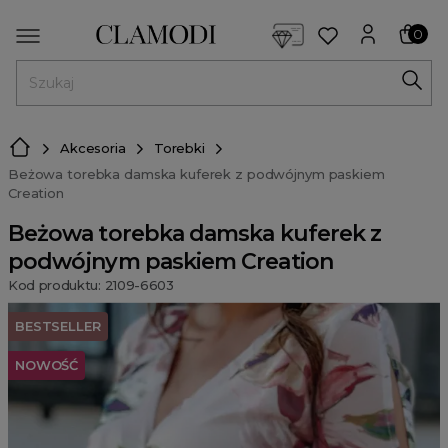
<script> dlApi = { cmd: [] }; </script> <script src="https://l
0
MENU
Akcesoria
Torebki
Beżowa torebka damska kuferek z podwójnym paskiem
Creation
Beżowa torebka damska kuferek z
podwójnym paskiem Creation
Kod produktu: 2109-6603
BESTSELLER
NOWOŚĆ