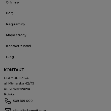
O firmie
FAQ
Regulaminy
Mapa strony
Kontakt z nami
Blog
KONTAKT
CLAMODI P.S.A.
ul. Młynarska 42/115
01-171 Warszawa
Polska
509 169 000
sklep@clamodi.com