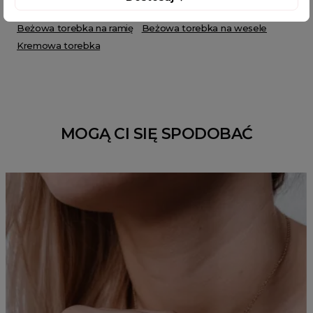
modne torebki damskie
najnowsze torebki damskie
Beżowa torebka na ramię
Beżowa torebka na wesele
Kremowa torebka
MOGĄ CI SIĘ SPODOBAĆ