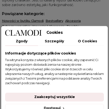
stylowy charakter. Jest to idealny wybór dla kobiet ceniących
sobie zarówno estetykę, jak i funkcjonalność.
Powiązane kategorie:
Nowości w butiku Clamodi
Bestsellery
Akcesoria
Zobacz wszystkie
Nowości | Akcesoria
Torebki
Najnowsze produkty
Torebki damskie
Torebki Klasyczne
Cookies
Wiosenne Uroczystości
Letnie Uroczystości
HOT SALE
Zgody
Szczegóły
O Cookies
Torebki listonoszki
Informacje dotyczące plików cookies
Ta witryna korzysta z własnych plików cookie, aby zapewnić Ci
najwyższy poziom doświadczenia na naszej stronie .
Wykorzystujemy również pliki cookie stron trzecich w celu
ulepszenia naszych usług, analizy a nastepnie wyświetlania reklam
POWIĄZANE TAGI
związanych z Twoimi preferencjami na podstawie analizy Twoich
zachowań podczas nawigacji.
torebka damska
torebka kuferek
beżowa torebka
torebka listonoszka
torebki damskie
torebki kuferki
Zaakceptuj wszystkie
listonoszka damska
stylowa torebka
małe torebeczki
torebki na wesele
torebka wieczorowa
Dostosuj