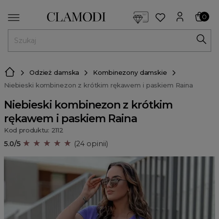
<script> dlApi = { cmd: [] }; </script> <script src="https://l
0
MENU
Odzież damska
Kombinezony damskie
Niebieski kombinezon z krótkim rękawem i paskiem Raina
Niebieski kombinezon z krótkim
rękawem i paskiem Raina
Kod produktu: 2112
★ ★ ★ ★ ★
5.0/5
(24 opinii)