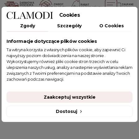
Cookies
POWIĄZANE TAGI
Zgody
Szczegóły
O Cookies
Informacje dotyczące plików cookies
kombinezon
kombinezon damski
kombinezon wieczorowy
kombinezony damskie
Ta witryna korzysta z własnych plików cookie, aby zapewnić Ci
najwyższy poziom doświadczenia na naszej stronie .
kombinezon damski elegancki
Wykorzystujemy również pliki cookie stron trzecich w celu
kombinezon damski na wesele
ulepszenia naszych usług, analizy a nastepnie wyświetlania reklam
seksowny kombinezon wieczorowy
związanych z Twoimi preferencjami na podstawie analizy Twoich
zachowań podczas nawigacji.
sklep z odzieżą damską
elegancki kombinezon na wesele
fajne ciuszki
kombinezon damski wizytowy
kombinezon letni
kombinezon damski letni
Zaakceptuj wszystkie
Ekskluzywne kombinezony damskie
Dostosuj
Kombinezony na wesele