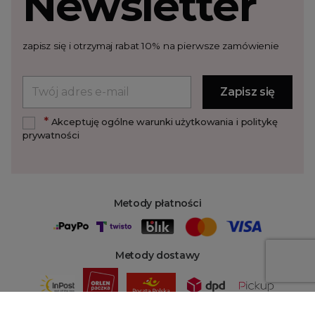
Newsletter
zapisz się i otrzymaj rabat 10% na pierwsze zamówienie
*
Akceptuję ogólne warunki użytkowania i politykę
prywatności
Metody płatności
Metody dostawy