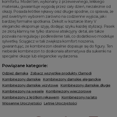
komfortu. Model ten, wykonany z przewiewnego, lekkiego
materiału, gwarantuje wygodę przez cały dzień, niezależnie od
okazji. Posiada krótkie rękawy oraz długie spodnie, co sprawia, że
jest świetnym wyborem zarówno na codzienne wyjścia, jak i
bardziej formalne spotkania. Dekolt w kształcie litery V
elegancko eksponuje szyję, dodając szyku każdej stylizacji. Pasek
ze złotą klamrą nie tylko stanowi atrakcyjny detal, ale także
pozwala na regulację i podkreślenie talii, co dodatkowo modeluje
sylwetkę. Ściągacz w talii zwiększa komfort noszenia,
gwarantując, że kombinezon idealnie dopasuje się do figury. Ten
niebieski kombinezon to doskonała alternatywa dla sukienki na
specjalne okazje lub eleganckie wydarzenia.
Powiązane kategorie:
Odzież damska
Zobacz wszystkie produkty Clamodi
Kombinezony damskie
Kombinezony damskie eleganckie
Kombinezony damskie wizytowe
Kombinezony damskie długie
Kombinezony na wesele
Kombinezony wieczorowe
Kombinezony z krótkim rękawem
Kombinezony na lato
Wiosenne Uroczystości
Letnie Uroczystości