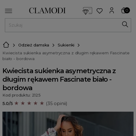
<script> dlApi = { cmd: [] }; </script> <script src="https://l
0
MENU
Odzież damska
Sukienki
Kwiecista sukienka asymetryczna z długim rękawem Fascinate
biało - bordowa
Kwiecista sukienka asymetryczna z
długim rękawem Fascinate biało -
bordowa
Kod produktu: 2125
★ ★ ★ ★ ★
5.0/5
(35 opinii)