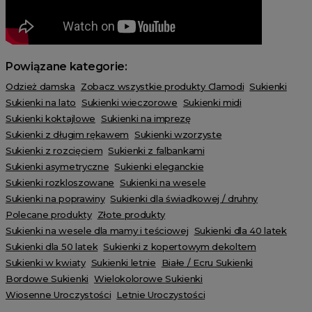
Powiązane kategorie:
Odzież damska
Zobacz wszystkie produkty Clamodi
Sukienki
Sukienki na lato
Sukienki wieczorowe
Sukienki midi
Sukienki koktajlowe
Sukienki na imprezę
Sukienki z długim rękawem
Sukienki wzorzyste
Sukienki z rozcięciem
Sukienki z falbankami
Sukienki asymetryczne
Sukienki eleganckie
Sukienki rozkloszowane
Sukienki na wesele
Sukienki na poprawiny
Sukienki dla świadkowej / druhny
Polecane produkty
Złote produkty
Sukienki na wesele dla mamy i teściowej
Sukienki dla 40 latek
Sukienki dla 50 latek
Sukienki z kopertowym dekoltem
Sukienki w kwiaty
Sukienki letnie
Białe / Ecru Sukienki
Bordowe Sukienki
Wielokolorowe Sukienki
Wiosenne Uroczystości
Letnie Uroczystości