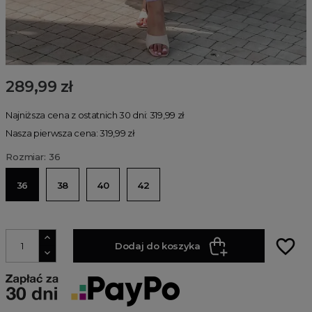
289,99 zł
Najniższa cena z ostatnich 30 dni: 319,99 zł
Nasza pierwsza cena: 319,99 zł
Rozmiar: 36
36
38
40
42
favorite_border
Dodaj do koszyka