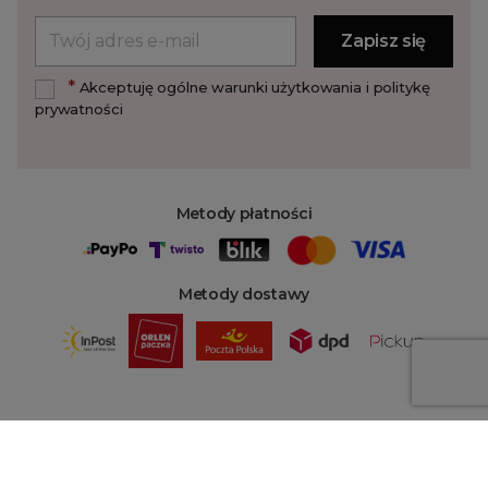
*
Akceptuję ogólne warunki użytkowania i politykę
prywatności
Metody płatności
Metody dostawy