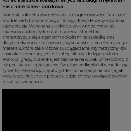
Kwiecista sukienka asymetryczna z długim rękawem
Fascinate biało - bordowa
Kwiecista sukienka asymetryczna z długim rękawem Fascinate
w odcieniach biało-bordowych to wyjątkowo kobiecy wybór na
każdą okazję. Wykonana z lekkiego, zwiewnego materiału,
zapewnia doskonały komfort noszenia. Model ten
charakteryzuje się eleganckim dekoltem na zakładkę oraz
długimi rękawami z rozcięciami, wykonanymi z prześwitującego
materiału, które zakończone są ściągaczami. Asymetryczny dół
sukienki zakończony jest delikatną falbaną, dodającą całości
lekkości i grację. Sukienka jest zapinana na suwak umieszczony z
tyłu, co ułatwia jej zakładanie. Świetnie podkreśla talię, modelując
sylwetkę i eksponując jej atuty. Idealna na specjalne okazje, jak
wesela czy eleganckie przyjęcia, gdzie chcesz wyglądać stylowo
i czuć się swobodnie.