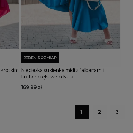
Dodaj do koszyka
JEDEN ROZMIAR
 krótkim
Niebieska sukienka midi z falbanami i
krótkim rękawem Nala
169,99 zł
1
2
3