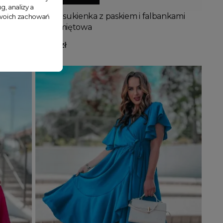
g, analizy a
kami
Krótka sukienka z paskiem i falbankami
 Twoich zachowań
Laura miętowa
99,90 zł