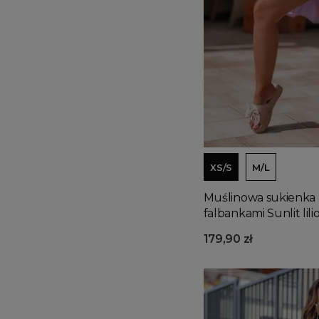
XS/S
M/L
Muślinowa sukienka 
falbankami Sunlit lil
179,90 zł