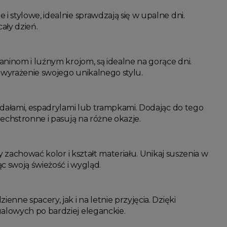
i stylowe, idealnie sprawdzają się w upalne dni.
ały dzień.
aninom i luźnym krojom, są idealne na gorące dni.
 wyrażenie swojego unikalnego stylu.
andałami, espadrylami lub trampkami. Dodając do tego
zechstronne i pasują na różne okazje.
by zachować kolor i kształt materiału. Unikaj suszenia w
c swoją świeżość i wygląd.
nne spacery, jak i na letnie przyjęcia. Dzięki
ualowych po bardziej eleganckie.