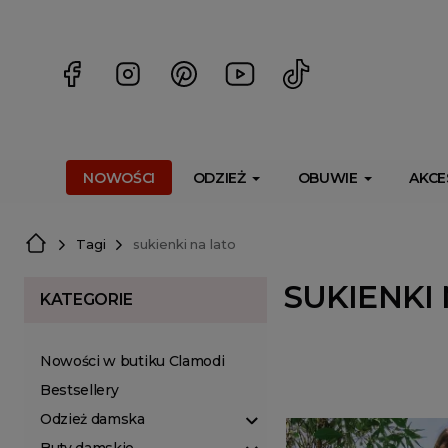
<script> dlApi = { cmd: [] }; </script> <script src="https://l
NOWOŚCI
ODZIEŻ
OBUWIE
AKCE
Tagi
sukienki na lato
SUKIENKI
KATEGORIE
Nowości w butiku Clamodi
Bestsellery
Odzież damska