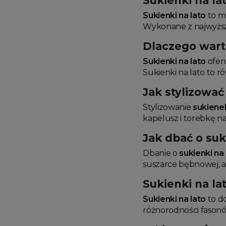
Sukienki na lat
Sukienki na lato
to mu
Wykonane z najwyższe
Dlaczego wart
Sukienki na lato
oferu
Sukienki na lato to r
Jak stylizować
Stylizowanie
sukienek
kapelusz i torebkę na
Jak dbać o suk
Dbanie o
sukienki na 
suszarce bębnowej, ab
Sukienki na la
Sukienki na lato
to do
różnorodności fasonó