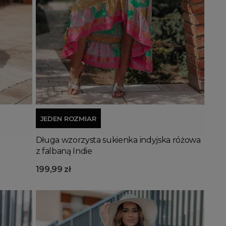
Dodaj do koszyka
JEDEN ROZMIAR
Długa wzorzysta sukienka indyjska różowa
z falbaną Indie
199,99 zł