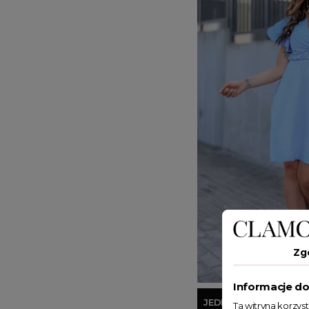
Zg
Informacje do
JEDEN ROZMIAR
Ta witryna korzys