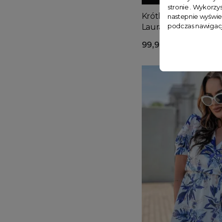
stronie . Wykorzys
Krótka sukienka z pa
nastepnie wyświe
podczas nawigacj
Laura błękitna
99,90 zł