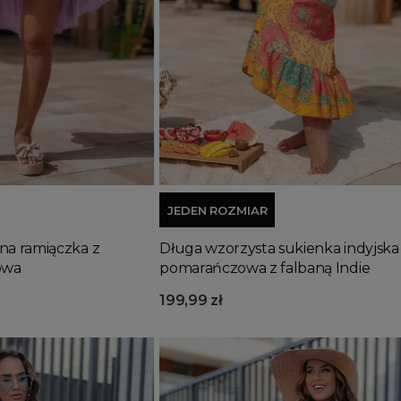
Dodaj do koszyka
JEDEN ROZMIAR
na ramiączka z
Długa wzorzysta sukienka indyjska
iowa
pomarańczowa z falbaną Indie
199,99 zł