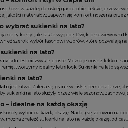
o – komfort i styl w ciepłe dni
st-have w każdej damskiej garderobie. Lekkie, przewiewne 
j jakości materiałów, zapewniają komfort noszenia przez c
o wybrać sukienki na lato?
ją nie tylko styl, ale także wygodę. Dzięki przewiewnym tk
ównież szeroki wybór fasonów i wzorów, które pozwalają na
 sukienki na lato?
 na lato
jest niezwykle proste. Można je nosić z lekkimi s
 ramię, tworzymy idealny letni look. Sukienki na lato są ws
ienki na lato?
lato
jest łatwe. Zaleca się pranie w niskiej temperaturze, a
y sukienki na lato służyły przez wiele sezonów, zachowują
to – idealne na każdą okazję
skonały wybór na każdą okazję. Nadają się zarówno na codzie
w, można znaleźć sukienki na lato na każdą okazję, od cas