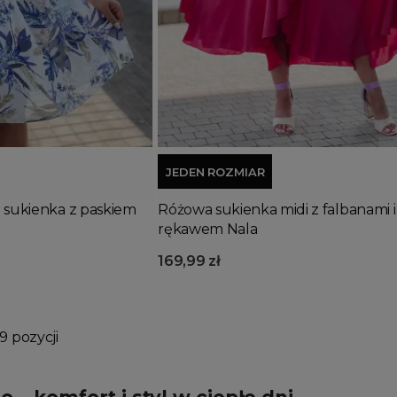
Dodaj do koszyka
JEDEN ROZMIAR
a sukienka z paskiem
Różowa sukienka midi z falbanami i
rękawem Nala
169,99 zł
9 pozycji