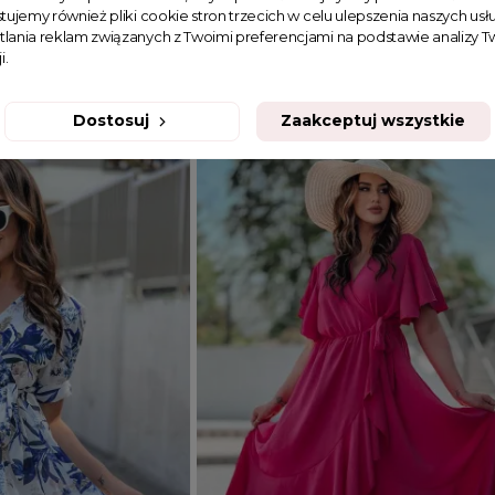
tujemy również pliki cookie stron trzecich w celu ulepszenia naszych usłu
skiem i falbankami
Krótka sukienka z paskiem i falban
tlania reklam związanych z Twoimi preferencjami na podstawie analizy
i.
Laura brzoskwiniowa
99,90 zł
Dostosuj
Zaakceptuj wszystkie