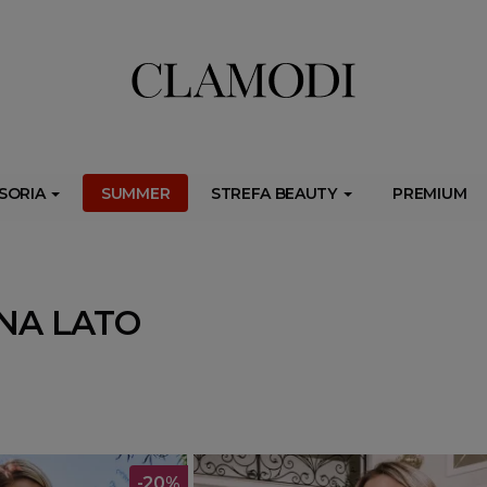
ib.onet.pl/s.csr/build/dlApi/minit.boot.min.js" async></script>
SORIA
SUMMER
STREFA BEAUTY
PREMIUM
 NA LATO
-20%