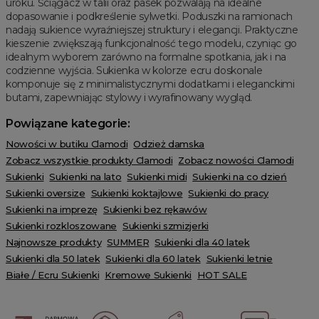
uroku. Ściągacz w talii oraz pasek pozwalają na idealne
dopasowanie i podkreślenie sylwetki. Poduszki na ramionach
nadają sukience wyraźniejszej struktury i elegancji. Praktyczne
kieszenie zwiększają funkcjonalność tego modelu, czyniąc go
idealnym wyborem zarówno na formalne spotkania, jak i na
codzienne wyjścia. Sukienka w kolorze ecru doskonale
komponuje się z minimalistycznymi dodatkami i eleganckimi
butami, zapewniając stylowy i wyrafinowany wygląd.
Powiązane kategorie:
Nowości w butiku Clamodi
Odzież damska
Zobacz wszystkie produkty Clamodi
Zobacz nowości Clamodi
Sukienki
Sukienki na lato
Sukienki midi
Sukienki na co dzień
Sukienki oversize
Sukienki koktajlowe
Sukienki do pracy
Sukienki na imprezę
Sukienki bez rękawów
Sukienki rozkloszowane
Sukienki szmizjerki
Najnowsze produkty
SUMMER
Sukienki dla 40 latek
Sukienki dla 50 latek
Sukienki dla 60 latek
Sukienki letnie
Białe / Ecru Sukienki
Kremowe Sukienki
HOT SALE