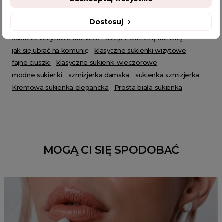
piękne sukienki na wesela
sukienki midi rozkloszowane
sukienki wyjściowe
tanie sukienki wieczorowe
Dostosuj
sukienka do biura
sukienka kopertowa elegancka
sukienki wizytowe damskie
sklep z odzieżą damską
jak się ubrać na komunię
klasyczne sukienki wizytowe
fajne ciuszki
klasyczne sukienki wieczorowe
modne sukienki
szmizjerka damska
sukienka szmizjerka
Kremowa sukienka elegancka
Prosta biała sukienka
MOGĄ CI SIĘ SPODOBAĆ