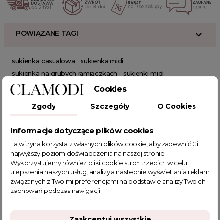
POWIĄZANE TAGI
sukienka casualowa
sukienka midi
sukienka na grubych ramiączkach
sukienki midi
sukienki midi eleganckie
sukienka midi elegancka
Cookies
sukienka z kieszeniami
zwiewne sukienki na lato
Zgody
Szczegóły
O Cookies
sukienki do pracy
biała sukienka damska
luźne sukienki
prosta sukienka na wesele
biała sukienka koktajlowa
Informacje dotyczące plików cookies
biała sukienka elegancka
sukienka na imprezę urodzinową
Ta witryna korzysta z własnych plików cookie, aby zapewnić Ci
eleganckie sukienki wieczorowe
długa biała sukienka
najwyższy poziom doświadczenia na naszej stronie .
sklep z sukienkami
sukienki proste i eleganckie
Wykorzystujemy również pliki cookie stron trzecich w celu
sukienka kopertowa midi
sukienki długie letnie
ulepszenia naszych usług, analizy a nastepnie wyświetlania reklam
związanych z Twoimi preferencjami na podstawie analizy Twoich
sukienka wieczorowa midi
sukienka koktajlowa midi
zachowań podczas nawigacji.
tanie sukienki na wesele
sukienka na chrzciny dla mamy
tania sukienka na wesele
sukienka na urodziny
Zaakceptuj wszystkie