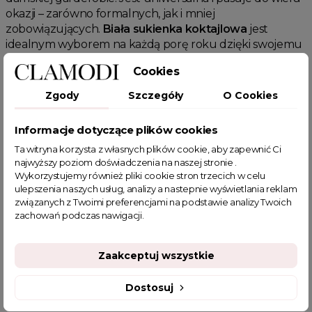
okazji – zarówno formalnych, jak i mniej
zobowiązujących.
Biała sukienka koktajlowa
jest
idealnym wyborem na każdą porę roku dzięki swojemu
klasycznemu kolorowi.
Cookies
Jak stylizować białą sukienkę
Zgody
Szczegóły
O Cookies
koktajlową?
Stylizowanie
białej sukienki koktajlowej
jest niezwykle
Informacje dotyczące plików cookies
proste.
Biała sukienka koktajlowa
pasuje zarówno do
Ta witryna korzysta z własnych plików cookie, aby zapewnić Ci
klasycznych, jak i nowoczesnych dodatków. Można ją
najwyższy poziom doświadczenia na naszej stronie .
zestawić z eleganckimi szpilkami i delikatną biżuterią,
Wykorzystujemy również pliki cookie stron trzecich w celu
tworząc wyjątkowy, wieczorowy look.
ulepszenia naszych usług, analizy a nastepnie wyświetlania reklam
związanych z Twoimi preferencjami na podstawie analizy Twoich
Jak dbać o białą sukienkę koktajlową?
zachowań podczas nawigacji.
Dbanie o
białą sukienkę koktajlową
jest kluczowe dla
zachowania jej nieskazitelnego wyglądu. Regularne
Zaakceptuj wszystkie
pranie ręczne lub w delikatnym cyklu w pralce oraz
unikanie suszenia w suszarce pomoże zachować jakość
Dostosuj
białej sukienki koktajlowej
na długo.