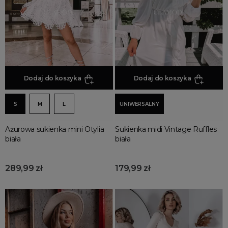
Promocja
Wyprzedaż
Summer sale
Bon podarunkowy
BACK TO SCHOOL
PREZENTY
Dodaj do koszyka
Dodaj do koszyka
ŚWIĘTA
S
M
L
UNIWERSALNY
PARTY
Wielka wyprzedaż
Ażurowa sukienka mini Otylia
Sukienka midi Vintage Ruffles
Najnowsze produkty
biała
biała
Polecane produkty
Spring sale
289,99 zł
179,99 zł
SUMMER
Złote produkty
Wiosenne Uroczystości
Letnie Uroczystości