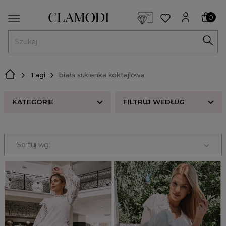
<script> dlApi = { cmd: [] }; </script> <script src="https://l
0
MENU
Tagi
biała sukienka koktajlowa
KATEGORIE
FILTRUJ WEDŁUG
Nowości w butiku Clamodi
Bestsellery
Sortuj wg:
Odzież damska
Buty damskie
Akcesoria
Premium
Strefa beauty