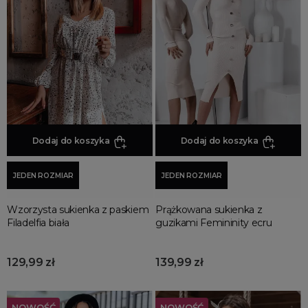
Jesienne Uroczystości
Zimowe Uroczystości
HOT SALE
Produkty Tygodnia
Różowy Październik
Black Friday
Cyber Monday
Dodaj do koszyka
Dodaj do koszyka
Black Week
Wyprzedaż noworoczna
JEDEN ROZMIAR
JEDEN ROZMIAR
Wzorzysta sukienka z paskiem
Prążkowana sukienka z
Filadelfia biała
guzikami Femininity ecru
129,99 zł
139,99 zł
NOWOŚĆ
NOWOŚĆ