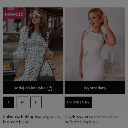
NOWOŚĆ
Dodaj do koszyka
Dodaj do koszyka
Wyprzedany
S
M
L
UNIWERSALNY
Sukienka koktajlowa w groszki
Prążkowana sukienka mini z
Monroe biała
haftem Leia biała