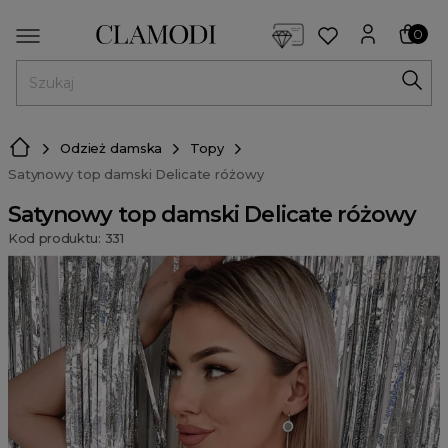
<script> dlApi = { cmd: [] }; </script> <script src="https://l
0
MENU
Odzież damska
Topy
Satynowy top damski Delicate różowy
Satynowy top damski Delicate różowy
Kod produktu: 331