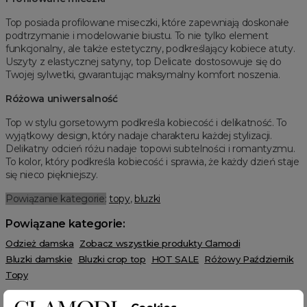
Top posiada profilowane miseczki, które zapewniają doskonałe
podtrzymanie i modelowanie biustu. To nie tylko element
funkcjonalny, ale także estetyczny, podkreślający kobiece atuty.
Uszyty z elastycznej satyny, top Delicate dostosowuje się do
Twojej sylwetki, gwarantując maksymalny komfort noszenia.
Różowa uniwersalność
Top w stylu gorsetowym podkreśla kobiecość i delikatność. To
wyjątkowy design, który nadaje charakteru każdej stylizacji.
Delikatny odcień różu nadaje topowi subtelności i romantyzmu.
To kolor, który podkreśla kobiecość i sprawia, że każdy dzień staje
się nieco piękniejszy.
Powiązanie kategorie:
topy
,
bluzki
Powiązane kategorie:
Odzież damska
Zobacz wszystkie produkty Clamodi
Bluzki damskie
Bluzki crop top
HOT SALE
Różowy Październik
Topy