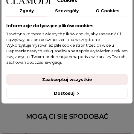
Cookies
Zgody
Szczegóły
O Cookies
POWIĄZANE TAGI
Informacje dotyczące plików cookies
Ta witryna korzysta z własnych plików cookie, aby zapewnić Ci
najwyższy poziom doświadczenia na naszej stronie .
top satynowy
top gorsetowy
top z piórami
Wykorzystujemy również pliki cookie stron trzecich w celu
top pod marynarkę
różowy top
ulepszenia naszych usług, analizy a nastepnie wyświetlania reklam
elegancka bluzka do spódnicy
bluzka fuksja
związanych z Twoimi preferencjami na podstawie analizy Twoich
zachowań podczas nawigacji.
body damskie do spodni
elegancki top pod marynarkę
bluzki na ramiączkach
bluzka push up
różowy gorset
różowy crop-top
gorsetowa bluzka
bluzka na imprezę
Zaakceptuj wszystkie
Dostosuj
MOGĄ CI SIĘ SPODOBAĆ