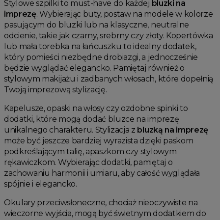
Stylowe szpilki to must-have do każdej
bluzki na
imprezę
. Wybierając buty, postaw na modele w kolorze
pasującym do bluzki lub na klasyczne, neutralne
odcienie, takie jak czarny, srebrny czy złoty. Kopertówka
lub mała torebka na łańcuszku to idealny dodatek,
który pomieści niezbędne drobiazgi, a jednocześnie
będzie wyglądać elegancko. Pamiętaj również o
stylowym makijażu i zadbanych włosach, które dopełnią
Twoją imprezową stylizację.
Kapelusze, opaski na włosy czy ozdobne spinki to
dodatki, które mogą dodać bluzce na imprezę
unikalnego charakteru. Stylizacja z
bluzką na imprezę
może być jeszcze bardziej wyrazista dzięki paskom
podkreślającym talię, apaszkom czy stylowym
rękawiczkom. Wybierając dodatki, pamiętaj o
zachowaniu harmonii i umiaru, aby całość wyglądała
spójnie i elegancko.
Okulary przeciwsłoneczne, chociaż nieoczywiste na
wieczorne wyjścia, mogą być świetnym dodatkiem do