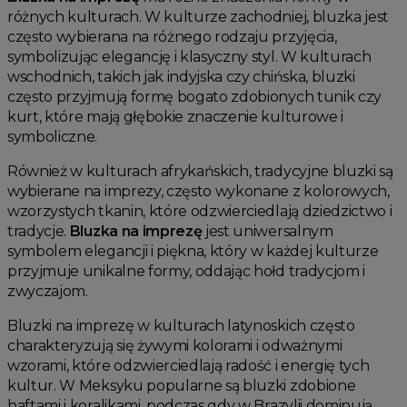
różnych kulturach. W kulturze zachodniej, bluzka jest
często wybierana na różnego rodzaju przyjęcia,
symbolizując elegancję i klasyczny styl. W kulturach
wschodnich, takich jak indyjska czy chińska, bluzki
często przyjmują formę bogato zdobionych tunik czy
kurt, które mają głębokie znaczenie kulturowe i
symboliczne.
Również w kulturach afrykańskich, tradycyjne bluzki są
wybierane na imprezy, często wykonane z kolorowych,
wzorzystych tkanin, które odzwierciedlają dziedzictwo i
tradycje.
Bluzka na imprezę
jest uniwersalnym
symbolem elegancji i piękna, który w każdej kulturze
przyjmuje unikalne formy, oddając hołd tradycjom i
zwyczajom.
Bluzki na imprezę w kulturach latynoskich często
charakteryzują się żywymi kolorami i odważnymi
wzorami, które odzwierciedlają radość i energię tych
kultur. W Meksyku popularne są bluzki zdobione
haftami i koralikami, podczas gdy w Brazylii dominują