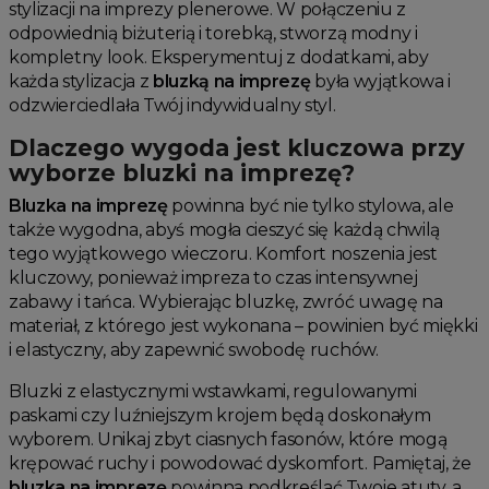
stylizacji na imprezy plenerowe. W połączeniu z
odpowiednią biżuterią i torebką, stworzą modny i
kompletny look. Eksperymentuj z dodatkami, aby
każda stylizacja z
bluzką na imprezę
była wyjątkowa i
odzwierciedlała Twój indywidualny styl.
Dlaczego wygoda jest kluczowa przy
wyborze bluzki na imprezę?
Bluzka na imprezę
powinna być nie tylko stylowa, ale
także wygodna, abyś mogła cieszyć się każdą chwilą
tego wyjątkowego wieczoru. Komfort noszenia jest
kluczowy, ponieważ impreza to czas intensywnej
zabawy i tańca. Wybierając bluzkę, zwróć uwagę na
materiał, z którego jest wykonana – powinien być miękki
i elastyczny, aby zapewnić swobodę ruchów.
Bluzki z elastycznymi wstawkami, regulowanymi
paskami czy luźniejszym krojem będą doskonałym
wyborem. Unikaj zbyt ciasnych fasonów, które mogą
krępować ruchy i powodować dyskomfort. Pamiętaj, że
bluzka na imprezę
powinna podkreślać Twoje atuty, a