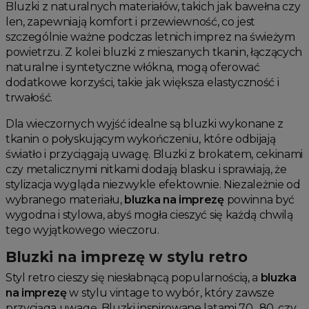
Bluzki z naturalnych materiałów, takich jak bawełna czy
len, zapewniają komfort i przewiewność, co jest
szczególnie ważne podczas letnich imprez na świeżym
powietrzu. Z kolei bluzki z mieszanych tkanin, łączących
naturalne i syntetyczne włókna, mogą oferować
dodatkowe korzyści, takie jak większa elastyczność i
trwałość.
Dla wieczornych wyjść idealne są bluzki wykonane z
tkanin o połyskującym wykończeniu, które odbijają
światło i przyciągają uwagę. Bluzki z brokatem, cekinami
czy metalicznymi nitkami dodają blasku i sprawiają, że
stylizacja wygląda niezwykle efektownie. Niezależnie od
wybranego materiału,
bluzka na imprezę
powinna być
wygodna i stylowa, abyś mogła cieszyć się każdą chwilą
tego wyjątkowego wieczoru.
Bluzki na imprezę w stylu retro
Styl retro cieszy się niesłabnącą popularnością, a
bluzka
na imprezę
w stylu vintage to wybór, który zawsze
przyciąga uwagę. Bluzki inspirowane latami 70., 80. czy