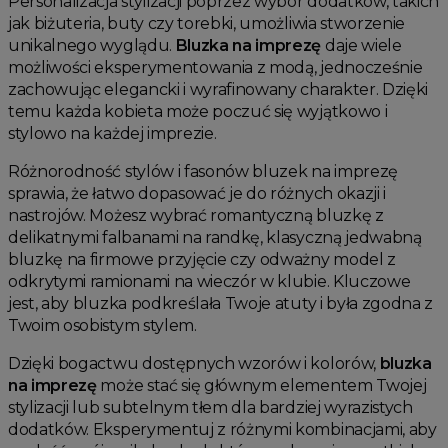
Personalizacja stylizacji poprzez wybór dodatków, takich
jak biżuteria, buty czy torebki, umożliwia stworzenie
unikalnego wyglądu.
Bluzka na imprezę
daje wiele
możliwości eksperymentowania z modą, jednocześnie
zachowując elegancki i wyrafinowany charakter. Dzięki
temu każda kobieta może poczuć się wyjątkowo i
stylowo na każdej imprezie.
Różnorodność stylów i fasonów bluzek na imprezę
sprawia, że łatwo dopasować je do różnych okazji i
nastrojów. Możesz wybrać romantyczną bluzkę z
delikatnymi falbanami na randkę, klasyczną jedwabną
bluzkę na firmowe przyjęcie czy odważny model z
odkrytymi ramionami na wieczór w klubie. Kluczowe
jest, aby bluzka podkreślała Twoje atuty i była zgodna z
Twoim osobistym stylem.
Dzięki bogactwu dostępnych wzorów i kolorów,
bluzka
na imprezę
może stać się głównym elementem Twojej
stylizacji lub subtelnym tłem dla bardziej wyrazistych
dodatków. Eksperymentuj z różnymi kombinacjami, aby