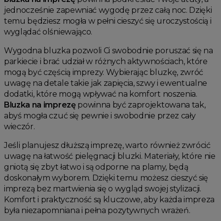
jednocześnie zapewniać wygodę przez całą noc. Dzięki
temu będziesz mogła w pełni cieszyć się uroczystością i
wyglądać olśniewająco.
Wygodna bluzka pozwoli Ci swobodnie poruszać się na
parkiecie i brać udział w różnych aktywnościach, które
mogą być częścią imprezy. Wybierając bluzkę, zwróć
uwagę na detale takie jak zapięcia, szwy i ewentualne
dodatki, które mogą wpływać na komfort noszenia.
Bluzka na imprezę
powinna być zaprojektowana tak,
abyś mogła czuć się pewnie i swobodnie przez cały
wieczór.
Jeśli planujesz dłuższą imprezę, warto również zwrócić
uwagę na łatwość pielęgnacji bluzki. Materiały, które nie
gniotą się zbyt łatwo i są odporne na plamy, będą
doskonałym wyborem. Dzięki temu możesz cieszyć się
imprezą bez martwienia się o wygląd swojej stylizacji.
Komfort i praktyczność są kluczowe, aby każda impreza
była niezapomniana i pełna pozytywnych wrażeń.