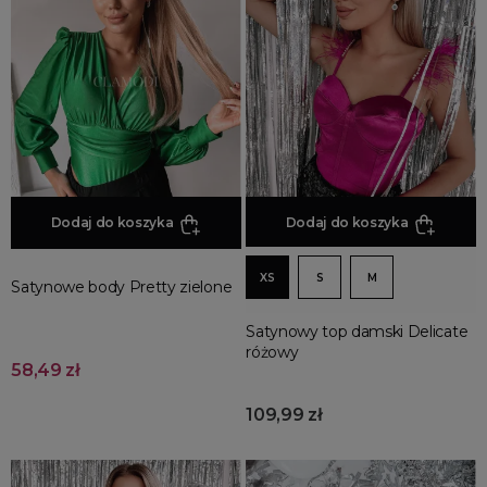
Jesienne Uroczystości
Zimowe Uroczystości
HOT SALE
Produkty Tygodnia
Różowy Październik
Black Friday
Cyber Monday
Dodaj do koszyka
Dodaj do koszyka
Black Week
Wyprzedaż noworoczna
XS
S
M
Satynowe body Pretty zielone
Satynowy top damski Delicate
różowy
58,49 zł
109,99 zł