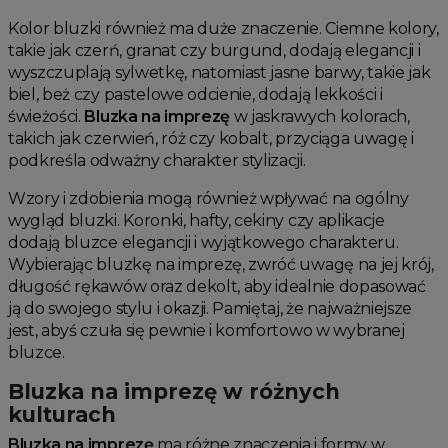
Kolor bluzki również ma duże znaczenie. Ciemne kolory,
takie jak czerń, granat czy burgund, dodają elegancji i
wyszczuplają sylwetkę, natomiast jasne barwy, takie jak
biel, beż czy pastelowe odcienie, dodają lekkości i
świeżości.
Bluzka na imprezę
w jaskrawych kolorach,
takich jak czerwień, róż czy kobalt, przyciąga uwagę i
podkreśla odważny charakter stylizacji.
Wzory i zdobienia mogą również wpływać na ogólny
wygląd bluzki. Koronki, hafty, cekiny czy aplikacje
dodają bluzce elegancji i wyjątkowego charakteru.
Wybierając bluzkę na imprezę, zwróć uwagę na jej krój,
długość rękawów oraz dekolt, aby idealnie dopasować
ją do swojego stylu i okazji. Pamiętaj, że najważniejsze
jest, abyś czuła się pewnie i komfortowo w wybranej
bluzce.
Bluzka na imprezę w różnych
kulturach
Bluzka na imprezę
ma różne znaczenia i formy w