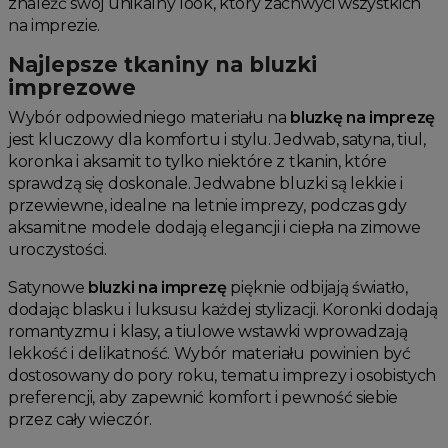
znaleźć swój unikalny look, który zachwyci wszystkich
na imprezie.
Najlepsze tkaniny na bluzki
imprezowe
Wybór odpowiedniego materiału na
bluzkę na imprezę
jest kluczowy dla komfortu i stylu. Jedwab, satyna, tiul,
koronka i aksamit to tylko niektóre z tkanin, które
sprawdzą się doskonale. Jedwabne bluzki są lekkie i
przewiewne, idealne na letnie imprezy, podczas gdy
aksamitne modele dodają elegancji i ciepła na zimowe
uroczystości.
Satynowe
bluzki na imprezę
pięknie odbijają światło,
dodając blasku i luksusu każdej stylizacji. Koronki dodają
romantyzmu i klasy, a tiulowe wstawki wprowadzają
lekkość i delikatność. Wybór materiału powinien być
dostosowany do pory roku, tematu imprezy i osobistych
preferencji, aby zapewnić komfort i pewność siebie
przez cały wieczór.