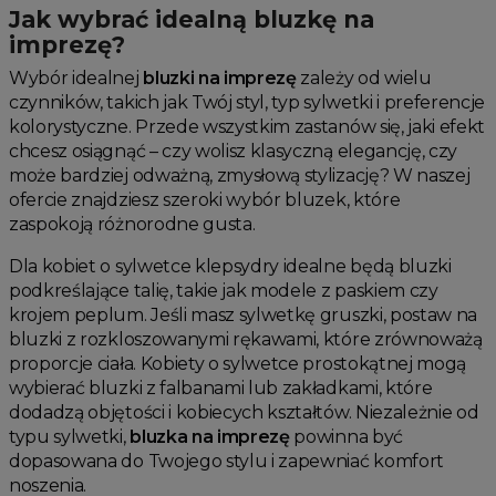
Jak wybrać idealną bluzkę na
imprezę?
Wybór idealnej
bluzki na imprezę
zależy od wielu
czynników, takich jak Twój styl, typ sylwetki i preferencje
kolorystyczne. Przede wszystkim zastanów się, jaki efekt
chcesz osiągnąć – czy wolisz klasyczną elegancję, czy
może bardziej odważną, zmysłową stylizację? W naszej
ofercie znajdziesz szeroki wybór bluzek, które
zaspokoją różnorodne gusta.
Dla kobiet o sylwetce klepsydry idealne będą bluzki
podkreślające talię, takie jak modele z paskiem czy
krojem peplum. Jeśli masz sylwetkę gruszki, postaw na
bluzki z rozkloszowanymi rękawami, które zrównoważą
proporcje ciała. Kobiety o sylwetce prostokątnej mogą
wybierać bluzki z falbanami lub zakładkami, które
dodadzą objętości i kobiecych kształtów. Niezależnie od
typu sylwetki,
bluzka na imprezę
powinna być
dopasowana do Twojego stylu i zapewniać komfort
noszenia.