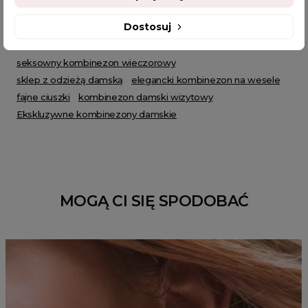
kombinezon damski
kombinezon beżowy
Dostosuj
kombinezon wieczorowy
kombinezon damski elegancki
kombinezon damski na wesele
seksowny kombinezon wieczorowy
sklep z odzieżą damską
elegancki kombinezon na wesele
fajne ciuszki
kombinezon damski wizytowy
Ekskluzywne kombinezony damskie
MOGĄ CI SIĘ SPODOBAĆ