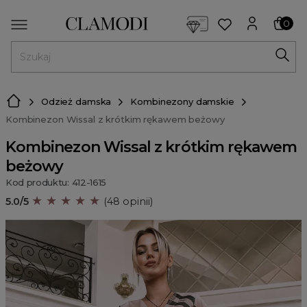
<script> dlApi = { cmd: [] }; </script> <script src="https://l
0
MENU
Odzież damska
Kombinezony damskie
Kombinezon Wissal z krótkim rękawem beżowy
Kombinezon Wissal z krótkim rękawem
beżowy
Kod produktu: 412-1615
★ ★ ★ ★ ★
5.0/5
(48 opinii)