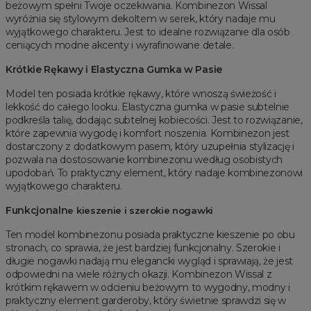
beżowym spełni Twoje oczekiwania. Kombinezon Wissal
wyróżnia się stylowym dekoltem w serek, który nadaje mu
wyjątkowego charakteru. Jest to idealne rozwiązanie dla osób
ceniących modne akcenty i wyrafinowane detale.
Krótkie Rękawy i Elastyczna Gumka w Pasie
Model ten posiada krótkie rękawy, które wnoszą świeżość i
lekkość do całego looku. Elastyczna gumka w pasie subtelnie
podkreśla talię, dodając subtelnej kobiecości. Jest to rozwiązanie,
które zapewnia wygodę i komfort noszenia. Kombinezon jest
dostarczony z dodatkowym pasem, który uzupełnia stylizację i
pozwala na dostosowanie kombinezonu według osobistych
upodobań. To praktyczny element, który nadaje kombinezonowi
wyjątkowego charakteru.
Funkcjonaln
e kieszenie i szerokie nogawki
Ten model kombinezonu posiada praktyczne kieszenie po obu
stronach, co sprawia, że jest bardziej funkcjonalny. Szerokie i
długie nogawki nadają mu elegancki wygląd i sprawiają, że jest
odpowiedni na wiele różnych okazji. Kombinezon Wissal z
krótkim rękawem w odcieniu beżowym to wygodny, modny i
praktyczny element garderoby, który świetnie sprawdzi się w