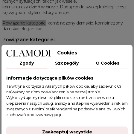
różnych sytuacjach, takich jak wesele,
komunia czy dzień w biurze. Dodaj go do swojej kolekcji i ciesz
się wygodą i stylem, który oferuje.
Powiązanie kategorie:
kombinezony damskie, kombinezony
damskie eleganckie
Powiązane kategorie:
Odzież damska
Zobacz wszystkie produkty Clamodi
Cookies
Kombinezony damskie
Kombinezony damskie eleganckie
Kombinezony damskie wizytowe
Kombinezony damskie długie
Zgody
Szczegóły
O Cookies
Summer sale
Wielka wyprzedaż
Wiosenne Uroczystości
Letnie Uroczystości
HOT SALE
Informacje dotyczące plików cookies
Ta witryna korzysta z własnych plików cookie, aby zapewnić Ci
najwyższy poziom doświadczenia na naszej stronie .
Wykorzystujemy również pliki cookie stron trzecich w celu
ulepszenia naszych usług, analizy a nastepnie wyświetlania reklam
związanych z Twoimi preferencjami na podstawie analizy Twoich
POWIĄZANE TAGI
zachowań podczas nawigacji.
kombinezon z szerokimi nogawkami
kombinezon na lato
Zaakceptuj wszystkie