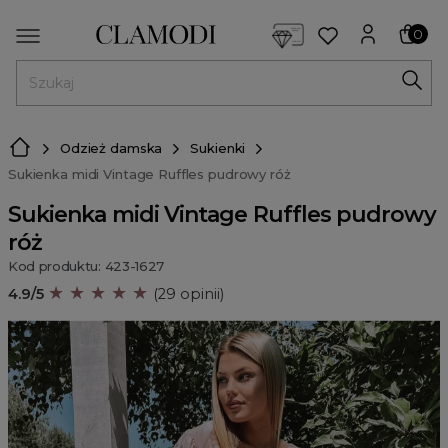
<script> dlApi = { cmd: [] }; </script> <script src="https://l
0
MENU
Odzież damska
Sukienki
Sukienka midi Vintage Ruffles pudrowy róż
Sukienka midi Vintage Ruffles pudrowy
róż
Kod produktu: 423-1627
★ ★ ★ ★ ★
4.9/5
(29 opinii)