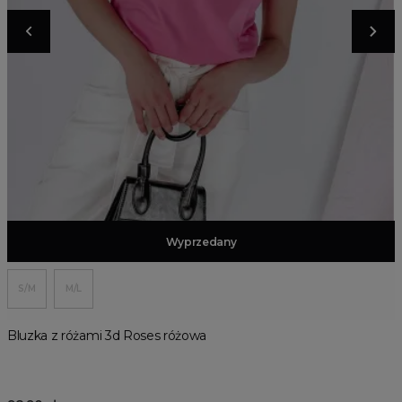
Dodaj do koszyka
Wyprzedany
S/M
M/L
Bluzka z różami 3d Roses różowa