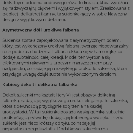
delikatnym odcieniu pudrowego różu. To kreacja, która wyróżnia
się nadzwyczajną pięknem i wyjątkowym stylem. Zrealizowana z
gładkiej i delikatnej tkaniny, ta sukienka łączy w sobie klasyczny
design z wyjątkowymi detalami.
Asymetryczny dół i urokliwa falbana
Sukienka została zaprojektowana z asymetrycznym dołem,
który jest wykończony urokliwą falbaną, tworząc niepowtarzalny
ruch podczas chodzenia. Falbana układa się w harmonijkę, co
dodaje subtelności całej kreacji. Model ten wyróżnia się
efektownymi rękawami z uroczym marszczeniem przy
nadgarstku, co nadaje jej niezwykłego uroku. To sukienka, która
przyciąga uwagę dzięki subtelnie wykończonym detalom.
Kobiecy dekolt i delikatna falbanka
Dekolt sukienki ma kształt litery V i jest obszyty delikatną
falbanką, nadając jej wyjątkowego uroku i elegancji. To sukienka,
która z pewnością przyciągnie spojrzenia na każdej
uroczystości. W talii sukienka posiada wąską gumkę, subtelnie
podkreślającą sylwetkę, dodając jej kobiecego wdzięku. Przód
sukienki jest nieco krótszy od tyłu, co nadaje jej
niepowtarzalnego kształtu. Dodatkowo, sukienka ma