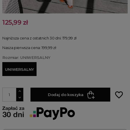
125,99 zł
Najniższa cena z ostatnich 30 dni:
179,99 zł
Nasza pierwsza cena: 199,99 zł
Rozmiar: UNIWERSALNY
UNIWERSALNY
favorite_border
Dodaj do koszyka