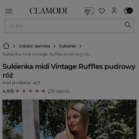
<script> dlApi = { cmd: [] }; </script> <script src="https://l
0
MENU
Odzież damska
Sukienki
Sukienka midi Vintage Ruffles pudrowy róż
Sukienka midi Vintage Ruffles pudrowy
róż
Kod produktu: 423
★ ★ ★ ★ ★
4.9/5
(29 opinii)