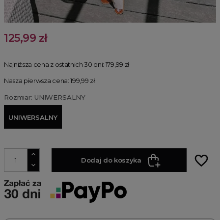
125,99 zł
Najniższa cena z ostatnich 30 dni:
179,99 zł
Nasza pierwsza cena: 199,99 zł
Rozmiar: UNIWERSALNY
UNIWERSALNY
favorite_border
Dodaj do koszyka