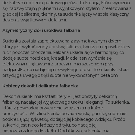
delikatnym odcieniu pudrowego różu. To kreacja, która wyróżnia
się nadzwyczajną pięknem i wyjątkowym stylem. Zrealizowana z
gładkiej i delikatnej tkaniny, ta sukienka łączy w sobie klasyczny
design z wyjątkowymi detalami.
Asymetryczny dół i urokliwa falbana
Sukienka została zaprojektowana z asymetrycznym dołem,
który jest wykończony urokliwą falbaną, tworząc niepowtarzalny
ruch podczas chodzenia. Falbana układa się w harmonijkę, co
dodaje subtelności całej kreacji. Model ten wyróżnia się
efektownymi rękawami z uroczym marszczeniem przy
nadgarstku, co nadaje jej niezwykłego uroku. To sukienka, która
przyciąga uwagę dzięki subtelnie wykończonym detalom.
Kobiecy dekolt i delikatna falbanka
Dekolt sukienki ma kształt litery V i jest obszyty delikatną
falbanką, nadając jej wyjątkowego uroku i elegancji. To sukienka,
która z pewnością przyciągnie spojrzenia na każdej
uroczystości. W talii sukienka posiada wąską gumkę, subtelnie
podkreślającą sylwetkę, dodając jej kobiecego wdzięku. Przód
sukienki jest nieco krótszy od tyłu, co nadaje jej
niepowtarzalnego kształtu. Dodatkowo, sukienka ma