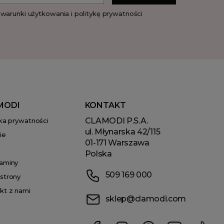
warunki użytkowania i politykę prywatności
MODI
KONTAKT
CLAMODI P.S.A.
yka prywatności
ul. Młynarska 42/115
ie
01-171 Warszawa
Polska
aminy
509 169 000
strony
kt z nami
sklep@clamodi.com