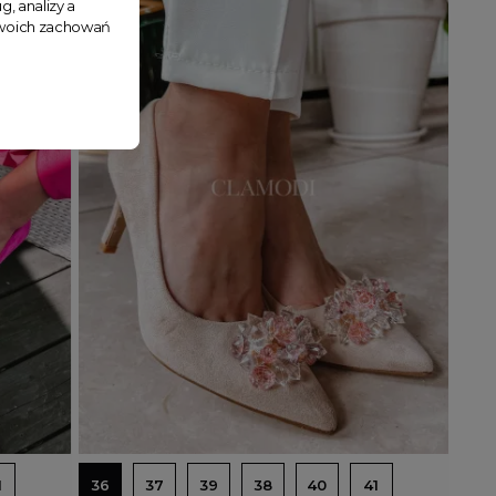
g, analizy a
 Twoich zachowań
Wyprzedany
Dodaj do koszyka
1
36
37
39
38
40
41