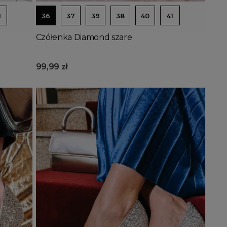
1
36
37
39
38
40
41
Czółenka Diamond szare
99,99 zł