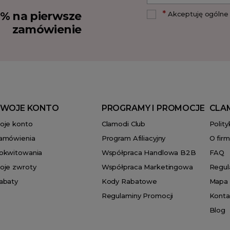
*
10% na pierwsze
Akceptuję ogólne 
zamówienie
WOJE KONTO
PROGRAMY I PROMOCJE
CLA
oje konto
Clamodi Club
Polit
amówienia
Program Afiliacyjny
O firm
okwitowania
Współpraca Handlowa B2B
FAQ
oje zwroty
Współpraca Marketingowa
Regul
abaty
Kody Rabatowe
Mapa 
Regulaminy Promocji
Konta
Blog