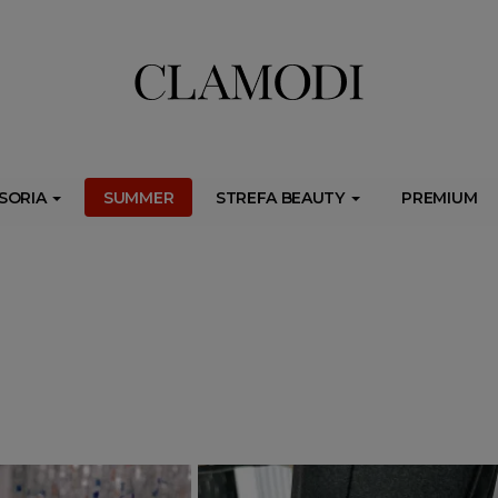
ib.onet.pl/s.csr/build/dlApi/minit.boot.min.js" async></script>
SORIA
SUMMER
STREFA BEAUTY
PREMIUM