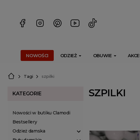
<script> dlApi = { cmd: [] }; </script> <script src="https://l
NOWOŚCI
ODZIEŻ
OBUWIE
AKCE
Tagi
szpilki
SZPILKI
KATEGORIE
Nowości w butiku Clamodi
Bestsellery
Odzież damska