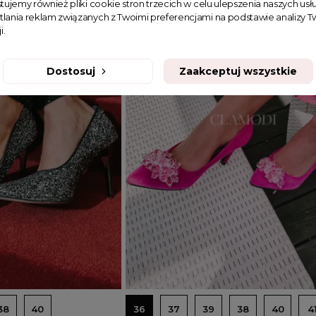
tujemy również pliki cookie stron trzecich w celu ulepszenia naszych usłu
tlania reklam związanych z Twoimi preferencjami na podstawie analizy
i.
Dostosuj
Zaakceptuj wszystkie
Dodaj do koszyka
38
40
36
37
39
38
40
4