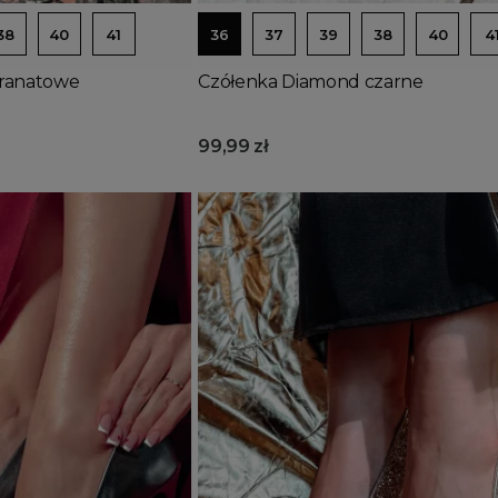
38
40
41
36
37
39
38
40
4
ranatowe
Czółenka Diamond czarne
99,99 zł