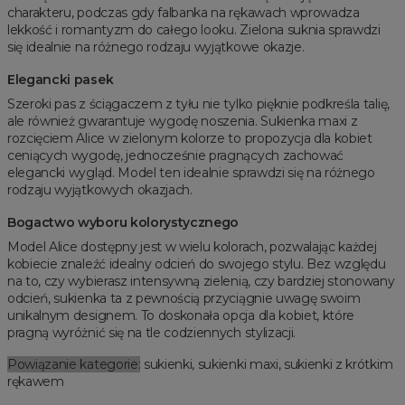
charakteru, podczas gdy falbanka na rękawach wprowadza
lekkość i romantyzm do całego looku. Zielona suknia sprawdzi
się idealnie na różnego rodzaju wyjątkowe okazje.
Elegancki pasek
Szeroki pas z ściągaczem z tyłu nie tylko pięknie podkreśla talię,
ale również gwarantuje wygodę noszenia. Sukienka maxi z
rozcięciem Alice w zielonym kolorze to propozycja dla kobiet
ceniących wygodę, jednocześnie pragnących zachować
elegancki wygląd. Model ten idealnie sprawdzi się na różnego
rodzaju wyjątkowych okazjach.
Bogactwo wyboru kolorystycznego
Model Alice dostępny jest w wielu kolorach, pozwalając każdej
kobiecie znaleźć idealny odcień do swojego stylu. Bez względu
na to, czy wybierasz intensywną zielenią, czy bardziej stonowany
odcień, sukienka ta z pewnością przyciągnie uwagę swoim
unikalnym designem. To doskonała opcja dla kobiet, które
pragną wyróżnić się na tle codziennych stylizacji.
Powiązanie kategorie:
sukienki, sukienki maxi, sukienki z krótkim
rękawem