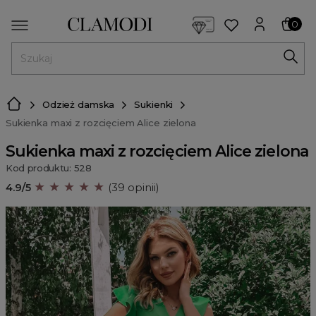
<script> dlApi = { cmd: [] }; </script> <script src="https://l
0
MENU
Odzież damska
Sukienki
Sukienka maxi z rozcięciem Alice zielona
Sukienka maxi z rozcięciem Alice zielona
Kod produktu: 528
★ ★ ★ ★ ★
4.9/5
(39 opinii)