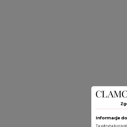
Zg
Informacje do
Ta witryna korzys