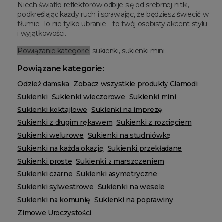
Niech światło reflektorów odbije się od srebrnej nitki,
podkreślając każdy ruch i sprawiając, że będziesz świecić w
tłumie. To nie tylko ubranie – to twój osobisty akcent stylu
i wyjątkowości.
Powiązanie kategorie:
sukienki, sukienki mini
Powiązane kategorie:
Odzież damska
Zobacz wszystkie produkty Clamodi
Sukienki
Sukienki wieczorowe
Sukienki mini
Sukienki koktajlowe
Sukienki na imprezę
Sukienki z długim rękawem
Sukienki z rozcięciem
Sukienki welurowe
Sukienki na studniówkę
Sukienki na każda okazję
Sukienki przekładane
Sukienki proste
Sukienki z marszczeniem
Sukienki czarne
Sukienki asymetryczne
Sukienki sylwestrowe
Sukienki na wesele
Sukienki na komunię
Sukienki na poprawiny
Zimowe Uroczystości