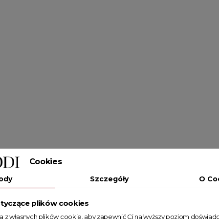
Cookies
ody
Szczegóły
O Co
tyczące plików cookies
ta z własnych plików cookie, aby zapewnić Ci najwyższy poziom doświadc