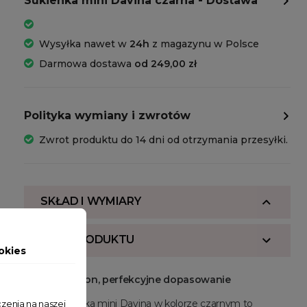
Sukienka mini Davina czarna - Dostawa
Wysyłka nawet w
24h
z magazynu w Polsce
Darmowa dostawa
od 249,00 zł
Polityka wymiany i zwrotów
Zwrot produktu do 14 dni od otrzymania przesyłki.
SKŁAD I WYMIARY
OPIS PRODUKTU
okies
Unikalny fason, perfekcyjne dopasowanie
Nasza sukienka mini Davina w kolorze czarnym to
zenia na naszej