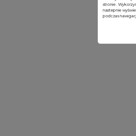
stronie . Wykorzys
nastepnie wyświe
podczas nawigacj