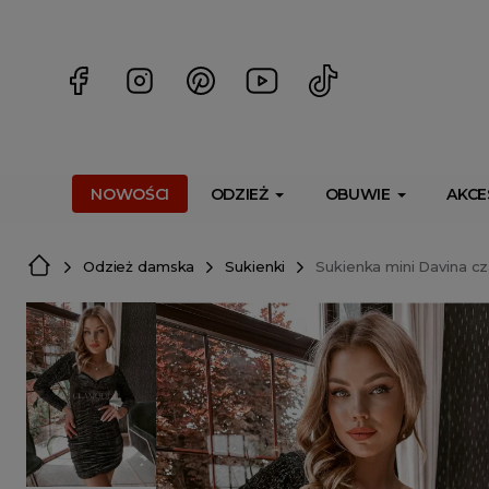
<script> dlApi = { cmd: [] }; </script> <script src="https://l
NOWOŚCI
ODZIEŻ
OBUWIE
AKCE
Odzież damska
Sukienki
Sukienka mini Davina c