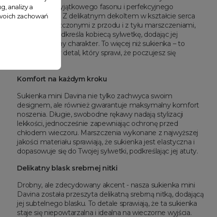
połączenie wyjątkowego fasonu i perfekcyjnego
g, analizy a
dopasowania. Z delikatnym dekoltem w kształcie serca
 Twoich zachowań
oraz rozmieszczonymi z przodu i z tyłu marszczeniami,
model ten podkreśla kobiecą sylwetkę, dodając jej
niepowtarzalny charakter. To więcej niż sukienka – to
wyrafinowany detal, który sprawi, że poczujesz się
wyjątkowo.
Komfort na każdym kroku
Sukienka mini Davina nie tylko zachwyca swoim
designem, ale również gwarantuje maksymalny komfort
noszenia. Długie, swobodne rękawy nadają stylizacji
lekkości, jednocześnie zapewniając ochronę przed
chłodem wieczoru. Marszczenia wykonane z najwyższej
jakości materiału sprawiają, że sukienka jest elastyczna i
dopasowuje się do Twojej sylwetki, podkreślając jej atuty.
Delikatny blask srebrnej nitki
Drobny, ale zdecydowany akcent - nasza sukienka mini
Davina została przeszyta delikatną srebrną nitką, dodającą
jej subtelnego blasku. To detale sprawiają, że ta sukienka
staje się niepowtarzalna i idealna na wieczorne wyjścia.