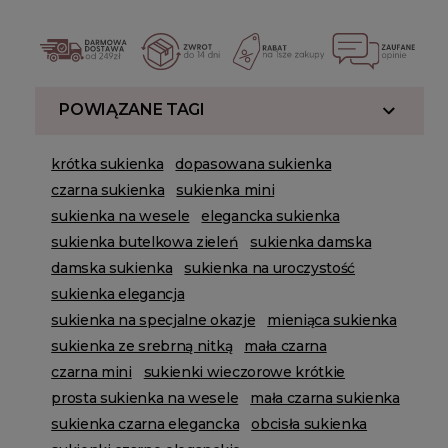
POWIĄZANE TAGI
krótka sukienka
dopasowana sukienka
czarna sukienka
sukienka mini
sukienka na wesele
elegancka sukienka
sukienka butelkowa zieleń
sukienka damska
damska sukienka
sukienka na uroczystość
sukienka elegancja
sukienka na specjalne okazje
mieniąca sukienka
sukienka ze srebrną nitką
mała czarna
czarna mini
sukienki wieczorowe krótkie
prosta sukienka na wesele
mała czarna sukienka
sukienka czarna elegancka
obcisła sukienka