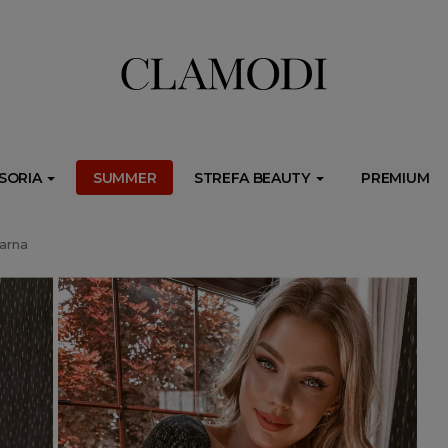
ib.onet.pl/s.csr/build/dlApi/minit.boot.min.js" async></script>
SORIA
SUMMER
STREFA BEAUTY
PREMIUM
zarna