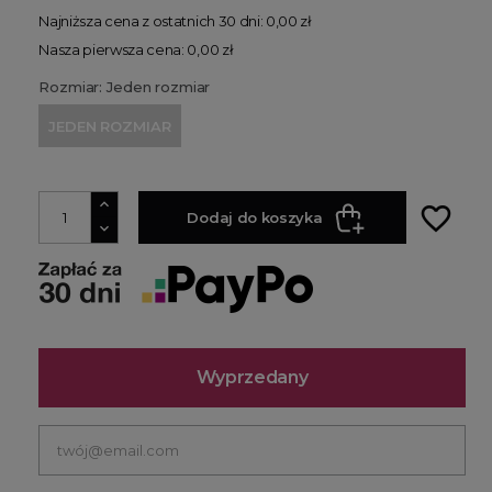
Najniższa cena z ostatnich 30 dni: 0,00 zł
Nasza pierwsza cena: 0,00 zł
Rozmiar: Jeden rozmiar
JEDEN ROZMIAR
favorite_border
Dodaj do koszyka
Wyprzedany