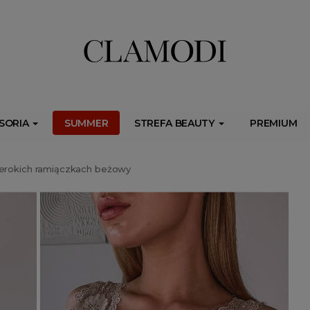
ib.onet.pl/s.csr/build/dlApi/minit.boot.min.js" async></script>
SORIA
SUMMER
STREFA BEAUTY
PREMIUM
zerokich ramiączkach beżowy