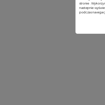
stronie . Wykorzys
nastepnie wyświe
podczas nawigacj