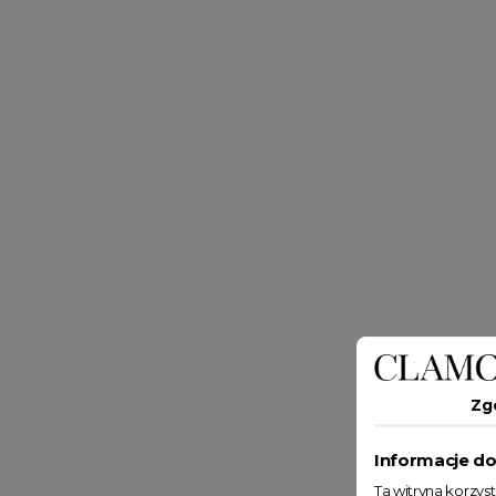
Zg
Informacje do
Ta witryna korzys