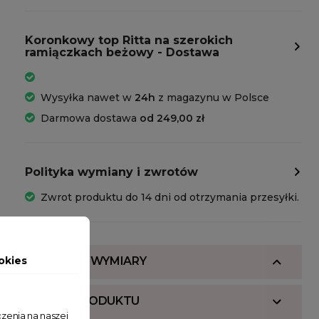
Koronkowy top Ritta na szerokich
ramiączkach beżowy - Dostawa
Wysyłka nawet w
24h
z magazynu w Polsce
Darmowa dostawa
od 249,00 zł
Polityka wymiany i zwrotów
Zwrot produktu do 14 dni od otrzymania przesyłki.
okies
SKŁAD I WYMIARY
OPIS PRODUKTU
zenia na naszej