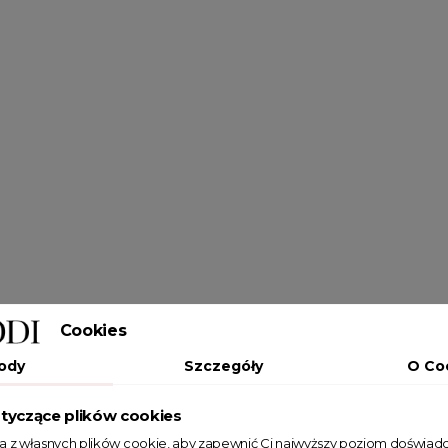
Cookies
ody
Szczegóły
O Co
tyczące plików cookies
ta z własnych plików cookie, aby zapewnić Ci najwyższy poziom doświadc