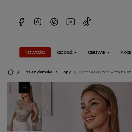
<script> dlApi = { cmd: [] }; </script> <script src="https://l
NOWOŚCI
ODZIEŻ
OBUWIE
AKCE
Odzież damska
Topy
Koronkowy top Ritta na s