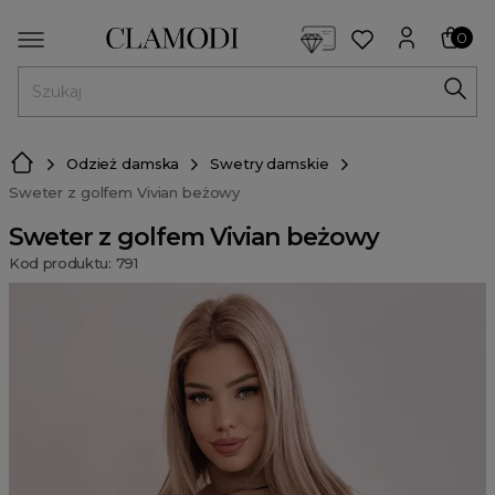
<script> dlApi = { cmd: [] }; </script> <script src="https://l
0
MENU
Odzież damska
Swetry damskie
Sweter z golfem Vivian beżowy
Sweter z golfem Vivian beżowy
Kod produktu: 791