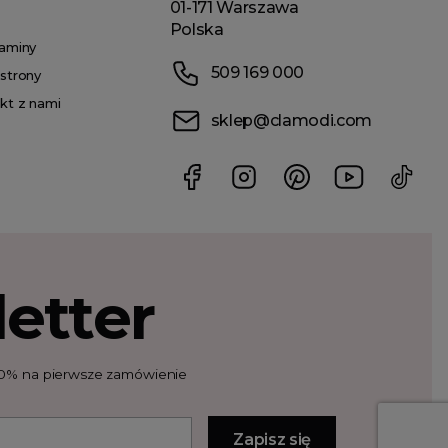
01-171 Warszawa
Polska
aminy
509 169 000
strony
kt z nami
sklep@clamodi.com
etter
t 10% na pierwsze zamówienie