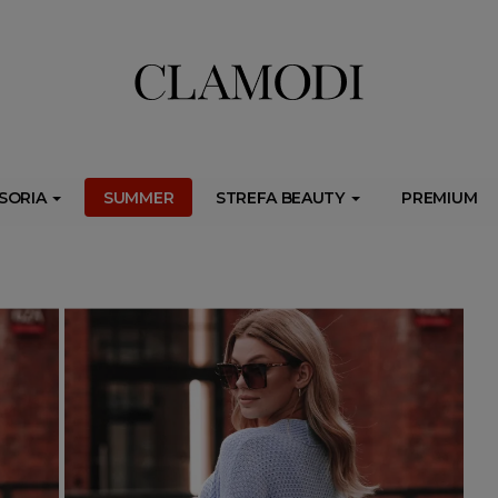
ib.onet.pl/s.csr/build/dlApi/minit.boot.min.js" async></script>
SORIA
SUMMER
STREFA BEAUTY
PREMIUM