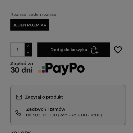
Rozmiar: Jeden rozmiar
JEDEN ROZMIAR
favorite_border
Dodaj do koszyka
Zapytaj o produkt
Zadzwoń i zamów
tel. 509 169 000 (Pon. - Pt. 8:00 - 16:00)