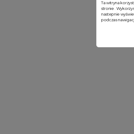
Ta witryna korzys
stronie . Wykorzys
nastepnie wyświe
podczas nawigacj