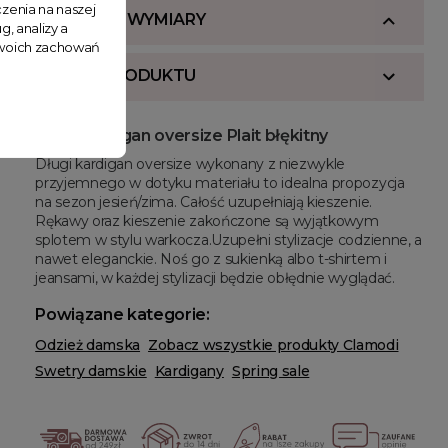
zenia na naszej
SKŁAD I WYMIARY
g, analizy a
 Twoich zachowań
OPIS PRODUKTU
Długi kardigan oversize Plait błękitny
Długi kardigan oversize wykonany z niezwykle
przyjemnego w dotyku materiału to idealna propozycja
na sezon jesień/zima. Całość uzupełniają kieszenie.
Rękawy oraz kieszenie zakończone są wyjątkowym
splotem w stylu warkocza.Uzupełni stylizacje codzienne, a
nawet eleganckie. Noś go z sukienką albo t-shirtem i
jeansami, w każdej stylizacji będzie obłędnie wyglądać.
Powiązane kategorie:
Odzież damska
Zobacz wszystkie produkty Clamodi
Swetry damskie
Kardigany
Spring sale