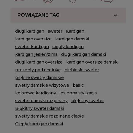
POWIĄZANE TAGI
długi kardigan
sweter
Kardigan
kardigan oversize
kardigan damski
sweter kardigan
ciepły kardigan
kardigan jesień/zima
długi kardigan damski
długi kardigan oversize
kardigan oversize damski
prezenty pod choinkę
niebieski sweter
piękne swetry damskie
swetry damskie wizytowe
basic
kolorowe kardigany
jesienna stylizacja
sweter damski rozpinany
błękitny sweter
Błękitny sweter damski
swetry damskie rozpinane ciepłe
Ciepły kardigan damski