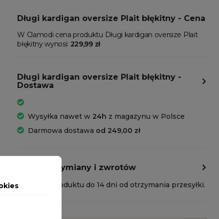
Długi kardigan oversize Plait błękitny - Cena
W Clamodi cena produktu Długi kardigan oversize Plait
błękitny wynosi:
229,99 zł
Długi kardigan oversize Plait błękitny -
Dostawa
Wysyłka nawet w
24h
z magazynu w Polsce
Darmowa dostawa
od 249,00 zł
Polityka wymiany i zwrotów
Zwrot produktu do 14 dni od otrzymania przesyłki.
okies