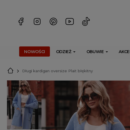
<script> dlApi = { cmd: [] }; </script> <script src="https://l
NOWOŚCI
ODZIEŻ
OBUWIE
AKCE
Długi kardigan oversize Plait błękitny