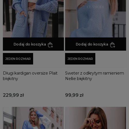
Promocja
Wyprzedaż
Summer sale
Bon podarunkowy
BACK TO SCHOOL
PREZENTY
Dodaj do koszyka
Dodaj do koszyka
ŚWIĘTA
JEDEN ROZMIAR
JEDEN ROZMIAR
PARTY
Wielka wyprzedaż
Długi kardigan oversize Plait
Sweter z odkrytym ramieniem
Najnowsze produkty
błękitny
Nellie błękitny
Polecane produkty
Spring sale
229,99 zł
99,99 zł
SUMMER
Złote produkty
Wiosenne Uroczystości
Letnie Uroczystości