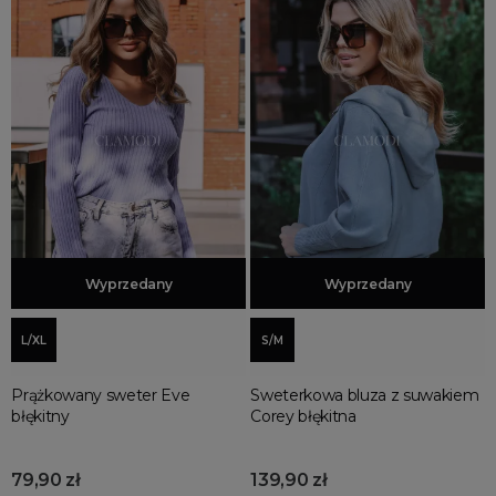
Dodaj do koszyka
Wyprzedany
Dodaj do koszyka
Wyprzedany
L/XL
S/M
Prążkowany sweter Eve
Sweterkowa bluza z suwakiem
błękitny
Corey błękitna
79,90 zł
139,90 zł