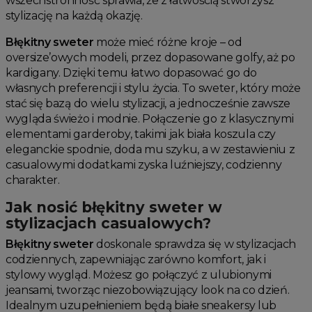
wszechstronność sprawia, że z łatwością stworzysz
stylizację na każdą okazję.
Błękitny sweter
może mieć różne kroje – od
oversize’owych modeli, przez dopasowane golfy, aż po
kardigany. Dzięki temu łatwo dopasować go do
własnych preferencji i stylu życia. To sweter, który może
stać się bazą do wielu stylizacji, a jednocześnie zawsze
wygląda świeżo i modnie. Połączenie go z klasycznymi
elementami garderoby, takimi jak biała koszula czy
eleganckie spodnie, doda mu szyku, a w zestawieniu z
casualowymi dodatkami zyska luźniejszy, codzienny
charakter.
Jak nosić błękitny sweter w
stylizacjach casualowych?
Błękitny sweter
doskonale sprawdza się w stylizacjach
codziennych, zapewniając zarówno komfort, jak i
stylowy wygląd. Możesz go połączyć z ulubionymi
jeansami, tworząc niezobowiązujący look na co dzień.
Idealnym uzupełnieniem będą białe sneakersy lub