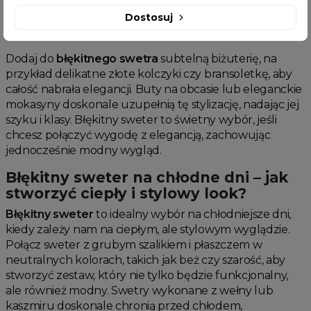
lub o klasycznym kroju, który podkreśli Twoją figurę, a
jednocześnie będzie wpisywał się w elegancki dress
Dostosuj
code.
Dodaj do
błękitnego swetra
subtelną biżuterię, na
przykład delikatne złote kolczyki czy bransoletkę, aby
całość nabrała elegancji. Buty na obcasie lub eleganckie
mokasyny doskonale uzupełnią tę stylizację, nadając jej
szyku i klasy. Błękitny sweter to świetny wybór, jeśli
chcesz połączyć wygodę z elegancją, zachowując
jednocześnie modny wygląd.
Błękitny sweter na chłodne dni – jak
stworzyć ciepły i stylowy look?
Błękitny sweter
to idealny wybór na chłodniejsze dni,
kiedy zależy nam na ciepłym, ale stylowym wyglądzie.
Połącz sweter z grubym szalikiem i płaszczem w
neutralnych kolorach, takich jak beż czy szarość, aby
stworzyć zestaw, który nie tylko będzie funkcjonalny,
ale również modny. Swetry wykonane z wełny lub
kaszmiru doskonale chronią przed chłodem,