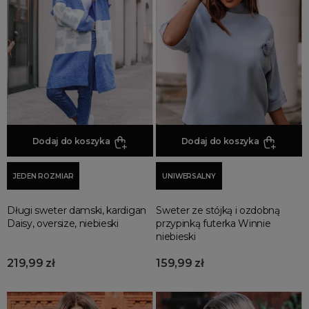
Jesienne Uroczystości
Zimowe Uroczystości
HOT SALE
Produkty Tygodnia
Różowy Październik
Black Friday
Cyber Monday
Dodaj do koszyka
Dodaj do koszyka
Black Week
Wyprzedaż noworoczna
JEDEN ROZMIAR
UNIWERSALNY
Długi sweter damski, kardigan
Sweter ze stójką i ozdobną
Daisy, oversize, niebieski
przypinką futerka Winnie
niebieski
219,99 zł
159,99 zł