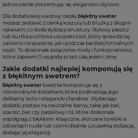
jednocześnie prezentując się elegancko i stylowo.
Dla dodatkowej warstwy ciepła,
błękitny sweter
możesz zestawić z cienką koszulą lub bluzką z długim
rękawem, co doda stylizacji struktury. Stylowy płaszcz
lub kurtka puchowa uzupełni look, który sprawdzi się
zarówno na spacerze, jak i podczas bardziej formalnych
wyjść. To doskonałe połączenie mody i funkcjonalności,
które zapewni Ci wygodę przez całą jesień i zimę.
Jakie dodatki najlepiej komponują się
z błękitnym swetrem?
Błękitny sweter
świetnie komponuje się z
różnorodnymi dodatkami, które podkreślają jego
delikatny kolor i elegancki charakter. Wybierając
dodatki, postaw na neutralne barwy, takie jak biel,
szarość, beż czy pastelowy róż, które doskonale
współgrają z błękitem. Klasyczne, skórzane torebki w
odcieniach nude lub czerni idealnie uzupełnią stylizację,
dodając jej elegancji.