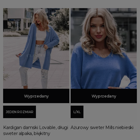
Dodaj do koszyka
Wyprzedany
Dodaj do koszyka
Wyprzedany
JEDEN ROZMIAR
L/XL
Kardigan damski Lovable, długi
Ażurowy sweter Mills niebieski
sweter alpaka, błękitny