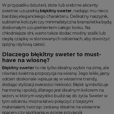
W przypadku biżuterii, złote lub srebrne akcenty
świetnie uzupełnią
błękitny sweter
, nadając mu nieco
bardziej eleganckiego charakteru. Delikatny naszyjnik,
subtelne kolczyki czy minimalistyczna bransoletka będą
doskonałym uzupełnieniem całego looku. Na
chłodniejsze dni, warto także dodać modny szalik lub
ciepłą czapkę w stonowanych odcieniach, aby stworzyć
spójną i stylową całość.
Dlaczego błękitny sweter to must-
have na wiosnę?
Błękitny sweter
to nie tylko idealny wybór na zimę, ale
również świetna propozycja na wiosnę. Jego lekki, jasny
odcień doskonale wpisuje się w wiosenne trendy,
dodając stylizacji świeżości i lekkości. Błękit symbolizuje
harmonię i spokój, dlatego jest idealnym kolorem na
sezon, w którym wszystko budzi się do życia. Sweter w
tym odcieniu można łatwo połączyć z lżejszymi
materiałami, tworząc zestawy idealne na wiosenne
spacery czy spotkania w gronie przyjaciół.