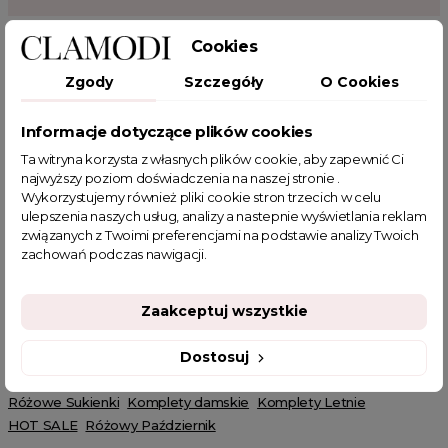
OPIS PRODUKTU
Cookies
Zgody
Szczegóły
O Cookies
Komplet z sukienką i bluzą Delhi różowy
Informacje dotyczące plików cookies
Damski komplet składający się z sukienki oraz bluzy. Sukienka na
grubych ramiączkach została wykonana z prążkowanego,
Ta witryna korzysta z własnych plików cookie, aby zapewnić Ci
elastycznego materiału. Bluza posiada dekolt w literkę V
najwyższy poziom doświadczenia na naszej stronie .
zakończony ściągaczem, tak jak rękawy oraz dół. Całość
Wykorzystujemy również pliki cookie stron trzecich w celu
uzupełnia złote zdobienie. Ten ponadczasowy model, sprawdzi
ulepszenia naszych usług, analizy a nastepnie wyświetlania reklam
się w każdym sezonie. W zależności z jakimi butami go
związanych z Twoimi preferencjami na podstawie analizy Twoich
połączysz stworzysz zarówno elegancką, jak i sportową
zachowań podczas nawigacji.
stylizację.
Powiązane kategorie:
Zaakceptuj wszystkie
Odzież damska
Zobacz wszystkie produkty Clamodi
Bluzy damskie
Sukienki
Komplety ubrania damskie
Dostosuj
Sukienki mini
Spring sale
Bluzy Przez Głowę
Pudrowe Sukienki
Różowe Sukienki
Komplety damskie
Komplety Letnie
HOT SALE
Różowy Październik