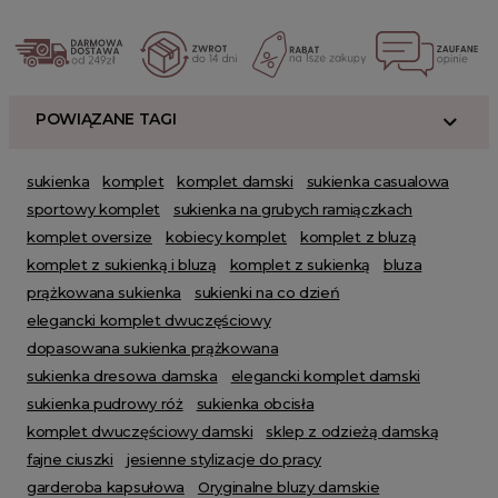
POWIĄZANE TAGI
sukienka
komplet
komplet damski
sukienka casualowa
sportowy komplet
sukienka na grubych ramiączkach
komplet oversize
kobiecy komplet
komplet z bluzą
komplet z sukienką i bluzą
komplet z sukienką
bluza
prążkowana sukienka
sukienki na co dzień
elegancki komplet dwuczęściowy
dopasowana sukienka prążkowana
sukienka dresowa damska
elegancki komplet damski
sukienka pudrowy róż
sukienka obcisła
komplet dwuczęściowy damski
sklep z odzieżą damską
fajne ciuszki
jesienne stylizacje do pracy
garderoba kapsułowa
Oryginalne bluzy damskie