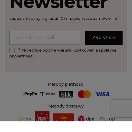
Newsletter
zapisz się i otrzymaj rabat 10% na pierwsze zamówienie
*
Akceptuję ogólne warunki użytkowania i politykę
prywatności
Metody płatności
Metody dostawy