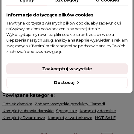
Zgody
Szczegóły
O Cookies
SKŁAD I WYMIARY
Informacje dotyczące plików cookies
OPIS PRODUKTU
Ta witryna korzysta z własnych plików cookie, aby zapewnić Ci
najwyższy poziom doświadczenia na naszej stronie .
Wykorzystujemy również pliki cookie stron trzecich w celu
Sweterkowy komplet oversize Brasilia fioletowy
ulepszenia naszych usług, analizy a nastepnie wyświetlania reklam
Dzianinowy komplet oversize wykonany z przyjemnego w
związanych z Twoimi preferencjami na podstawie analizy Twoich
dotyku materiału to hit w sezonie jesień/zima. Sweter posiada
zachowań podczas nawigacji.
okrągły dekolt, rękawy zakończone prążkowaniem. Całość
uzupełniają modne frędzelki. Spodnie z prostą nogawką
wykonane zostały z prążkowanego materiału. Ściągacz w pasie
Zaakceptuj wszystkie
dodaje wygody i komfortu. Model dopasuje się do każdej
sylwetki. Komplet możesz łączyć również z innymi elementami
Dostosuj
garderoby tworząc modne stylizacje.
Powiązane kategorie:
Odzież damska
Zobacz wszystkie produkty Clamodi
Komplety ubrania damskie
Spring sale
Komplety damskie
Komplety Dzianinowe
Komplety sweterkowe
HOT SALE