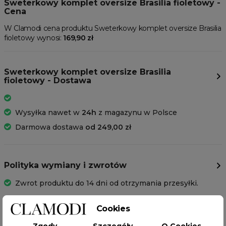
Sweterkowy komplet oversize Brasilia fioletowy -
Cena
W Clamodi cena produktu Sweterkowy komplet oversize Brasilia
fioletowy wynosi:
169,90 zł
Sweterkowy komplet oversize Brasilia
fioletowy - Dostawa
Wysyłka nawet w
24h
z magazynu w Polsce
Darmowa dostawa
od 249,00 zł
Polityka wymiany i zwrotów
Zwrot produktu do 14 dni od otrzymania przesyłki.
Cookies