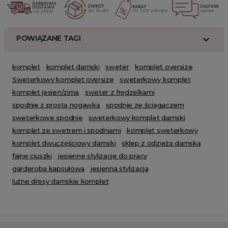
POWIĄZANE TAGI
komplet
komplet damski
sweter
komplet oversize
Sweterkowy komplet oversize
sweterkowy komplet
komplet jesień/zima
sweter z frędzelkami
spodnie z prostą nogawką
spodnie ze ściągaczem
sweterkowe spodnie
sweterkowy komplet damski
komplet ze swetrem i spodniami
komplet sweterkowy
komplet dwuczęściowy damski
sklep z odzieżą damską
fajne ciuszki
jesienne stylizacje do pracy
garderoba kapsułowa
jesienna stylizacja
luźne dresy damskie komplet