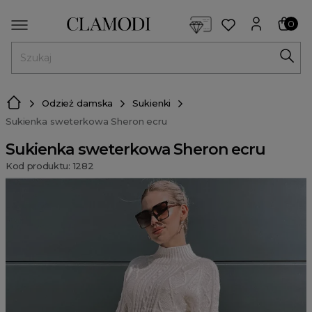
<script> dlApi = { cmd: [] }; </script> <script src="https://l
0
MENU
Odzież damska
Sukienki
Sukienka sweterkowa Sheron ecru
Sukienka sweterkowa Sheron ecru
Kod produktu: 1282