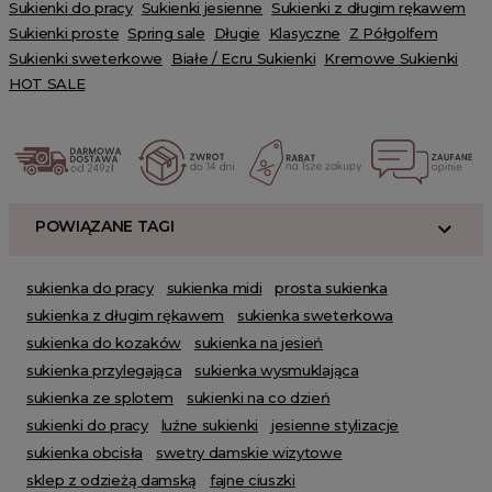
Sukienki do pracy
Sukienki jesienne
Sukienki z długim rękawem
Sukienki proste
Spring sale
Długie
Klasyczne
Z Półgolfem
Sukienki sweterkowe
Białe / Ecru Sukienki
Kremowe Sukienki
HOT SALE
POWIĄZANE TAGI
sukienka do pracy
sukienka midi
prosta sukienka
sukienka z długim rękawem
sukienka sweterkowa
sukienka do kozaków
sukienka na jesień
sukienka przylegająca
sukienka wysmuklająca
sukienka ze splotem
sukienki na co dzień
sukienki do pracy
luźne sukienki
jesienne stylizacje
sukienka obcisła
swetry damskie wizytowe
sklep z odzieżą damską
fajne ciuszki