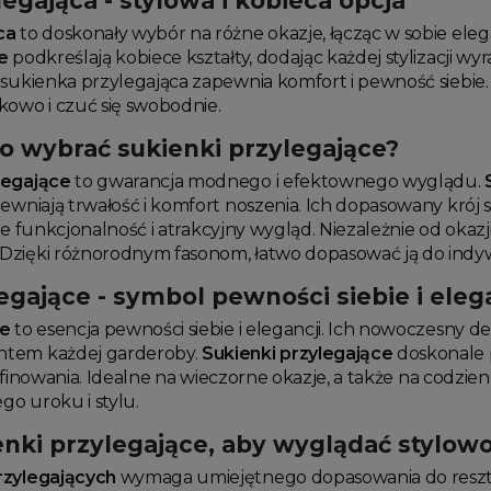
egająca - stylowa i kobieca opcja
ca
to doskonały wybór na różne okazje, łącząc w sobie ele
e
podkreślają kobiece kształty, dodając każdej stylizacji wy
 sukienka przylegająca zapewnia komfort i pewność siebie.
kowo i czuć się swobodnie.
o wybrać sukienki przylegające?
legające
to gwarancja modnego i efektownego wyglądu.
pewniają trwałość i komfort noszenia. Ich dopasowany krój
sobie funkcjonalność i atrakcyjny wygląd. Niezależnie od oka
Dzięki różnorodnym fasonom, łatwo dopasować ją do indyw
egające - symbol pewności siebie i eleg
ce
to esencja pewności siebie i elegancji. Ich nowoczesny d
ntem każdej garderoby.
Sukienki przylegające
doskonale p
wyrafinowania. Idealne na wieczorne okazje, a także na codz
o uroku i stylu.
enki przylegające, aby wyglądać stylow
rzylegających
wymaga umiejętnego dopasowania do reszt