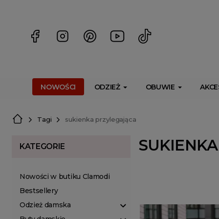
<script> dlApi = { cmd: [] }; </script> <script src="https://l
NOWOŚCI
ODZIEŻ
OBUWIE
AKCE
Tagi
sukienka przylegająca
SUKIENKA
KATEGORIE
Nowości w butiku Clamodi
Bestsellery
Odzież damska