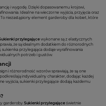
gancję i wygodę. Dzięki dopasowanemu krojowi,
rafinowania. Idealne na wieczorne wyjścia, przyjęcia oraz
 To niezastąpiony element garderoby dla kobiet, które
Sukienki przylegające
wykonane są z elastycznych
 sprawia, że są idealnym dodatkiem do różnorodnych
zji, sukienka przylegająca dodaje wyrafinowania
idualnych potrzeb i gustów.
ancji
esign i różnorodność wzorów sprawiają, że są one
odkreślają indywidualny charakter, dodając każdej
ienne wyjścia, sukienki przylegające dodają każdemu
o?
y garderoby.
Sukienki przylegające
świetnie