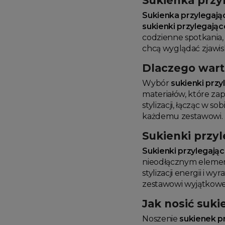
Sukienka przyl
Sukienka przylegają
sukienki przylegając
codzienne spotkania,
chcą wyglądać zjawis
Dlaczego wart
Wybór
sukienki przy
materiałów, które za
stylizacji, łącząc w 
każdemu zestawowi. 
Sukienki przyl
Sukienki przylegają
nieodłącznym eleme
stylizacji energii i 
zestawowi wyjątkoweg
Jak nosić suki
Noszenie
sukienek p