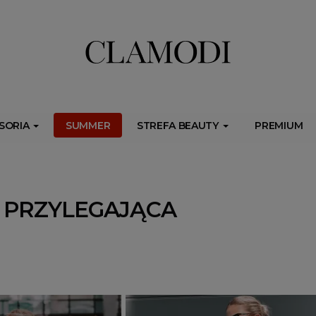
ib.onet.pl/s.csr/build/dlApi/minit.boot.min.js" async></script>
SORIA
SUMMER
STREFA BEAUTY
PREMIUM
 PRZYLEGAJĄCA