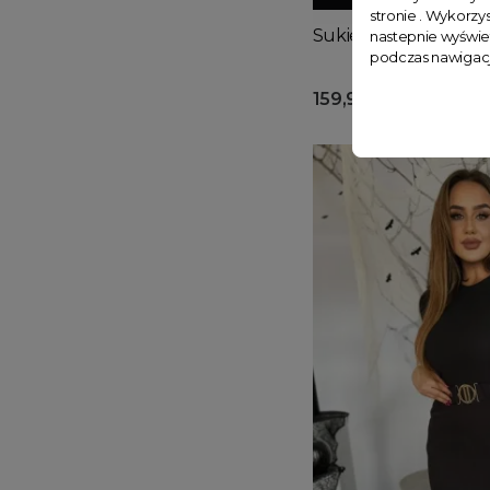
stronie . Wykorzys
Sukienka sweterkow
nastepnie wyświe
podczas nawigacj
159,90 zł