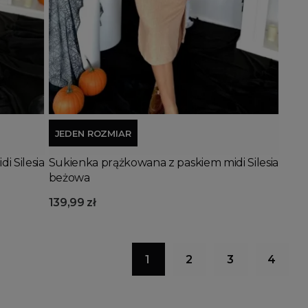
Dodaj do koszyka
JEDEN ROZMIAR
i Silesia
Sukienka prążkowana z paskiem midi Silesia
beżowa
139,99 zł
1
2
3
4