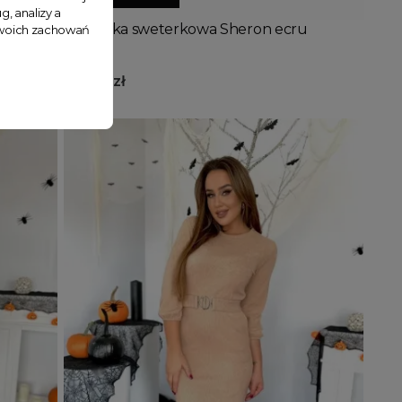
g, analizy a
owa
Sukienka sweterkowa Sheron ecru
 Twoich zachowań
159,90 zł