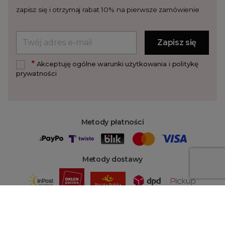
zapisz się i otrzymaj rabat 10% na pierwsze zamówienie
*
Akceptuję ogólne warunki użytkowania i politykę
prywatności
Metody płatności
Metody dostawy