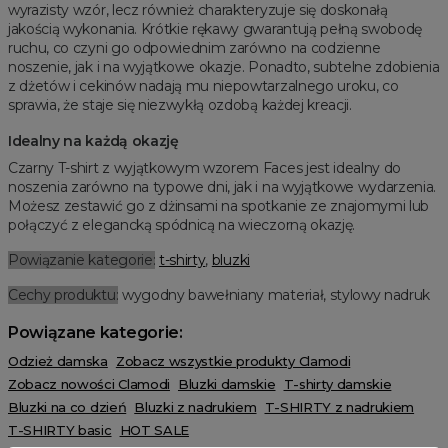
wyrazisty wzór, lecz również charakteryzuje się doskonałą
jakością wykonania. Krótkie rękawy gwarantują pełną swobodę
ruchu, co czyni go odpowiednim zarówno na codzienne
noszenie, jak i na wyjątkowe okazje. Ponadto, subtelne zdobienia
z dżetów i cekinów nadają mu niepowtarzalnego uroku, co
sprawia, że staje się niezwykłą ozdobą każdej kreacji.
Idealny na każdą okazję
Czarny T-shirt z wyjątkowym wzorem Faces jest idealny do
noszenia zarówno na typowe dni, jak i na wyjątkowe wydarzenia.
Możesz zestawić go z dżinsami na spotkanie ze znajomymi lub
połączyć z elegancką spódnicą na wieczorną okazję.
Powiązanie kategorie:
t-shirty
,
bluzki
Cechy produktu:
wygodny bawełniany materiał, stylowy nadruk
Powiązane kategorie:
Odzież damska
Zobacz wszystkie produkty Clamodi
Zobacz nowości Clamodi
Bluzki damskie
T-shirty damskie
Bluzki na co dzień
Bluzki z nadrukiem
T-SHIRTY z nadrukiem
T-SHIRTY basic
HOT SALE