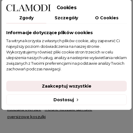
Cookies
Zgody
Szczegóły
O Cookies
Informacje dotyczące plików cookies
POWIĄZANE TAGI
Ta witryna korzysta z własnych plików cookie, aby zapewnić Ci
najwyższy poziom doświadczenia na naszej stronie .
bluzka plus size
bluzka z krótkim rękawem
Wykorzystujemy również pliki cookie stron trzecich w celu
czarna koszulka damska
koszulka damskie
ulepszenia naszych usług, analizy a nastepnie wyświetlania reklam
związanych z Twoimi preferencjami na podstawie analizy Twoich
t shirt damski oversize
koszulka
t shirty damskie
zachowań podczas nawigacji.
bluzki bawełniane damskie
t shirt damski z nadrukiem
czarna koszulka
koszulka z napisem
czarny t shirt
Zaakceptuj wszystkie
czarne t shirty
Eleganckie t-shirty damskie
koszulki bawełniane damskie
bluzeczki na lato
Dostosuj
sklep z odzieżą damską
fajne ciuszki
koszulka basic
koszulka oversize
modne koszulki damskie
oversizowe koszulki