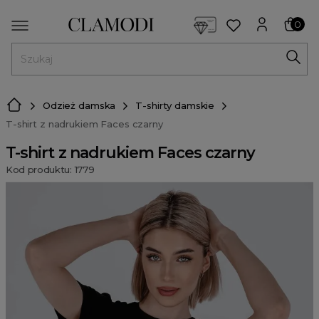
<script> dlApi = { cmd: [] }; </script> <script src="https://l
0
MENU
Odzież damska
T-shirty damskie
T-shirt z nadrukiem Faces czarny
T-shirt z nadrukiem Faces czarny
Kod produktu: 1779