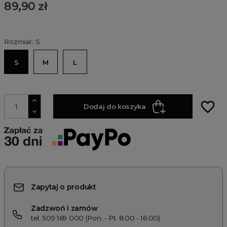
89,90 zł
Rozmiar: S
S
M
L
favorite_border
Dodaj do koszyka
Zapytaj o produkt
Zadzwoń i zamów
tel. 509 169 000 (Pon. - Pt. 8:00 - 16:00)