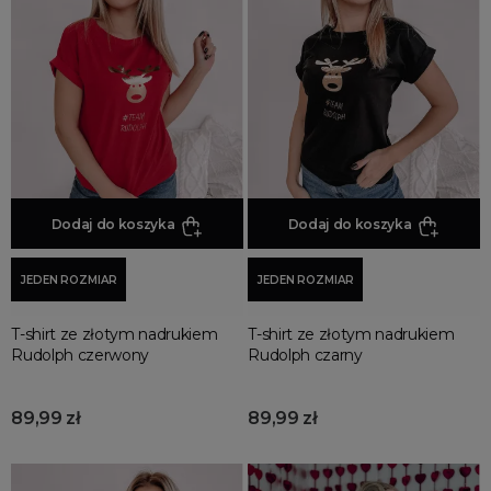
Jesienne Uroczystości
Zimowe Uroczystości
HOT SALE
Produkty Tygodnia
Różowy Październik
Black Friday
Cyber Monday
Dodaj do koszyka
Dodaj do koszyka
Black Week
Wyprzedaż noworoczna
JEDEN ROZMIAR
JEDEN ROZMIAR
T-shirt ze złotym nadrukiem
T-shirt ze złotym nadrukiem
Rudolph czerwony
Rudolph czarny
89,99 zł
89,99 zł