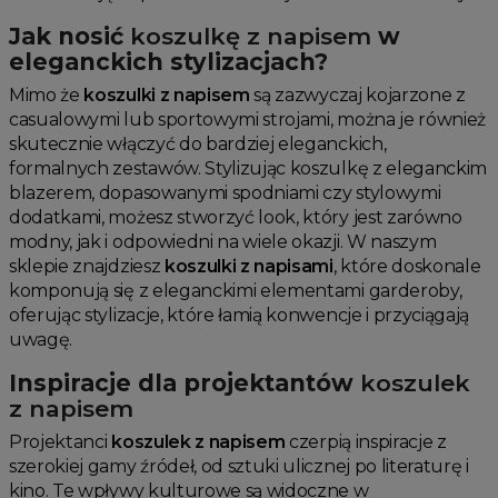
Jak nosić
koszulkę z napisem
w
eleganckich stylizacjach?
Mimo że
koszulki z napisem
są zazwyczaj kojarzone z
casualowymi lub sportowymi strojami, można je również
skutecznie włączyć do bardziej eleganckich,
formalnych zestawów. Stylizując koszulkę z eleganckim
blazerem, dopasowanymi spodniami czy stylowymi
dodatkami, możesz stworzyć look, który jest zarówno
modny, jak i odpowiedni na wiele okazji. W naszym
sklepie znajdziesz
koszulki z napisami
, które doskonale
komponują się z eleganckimi elementami garderoby,
oferując stylizacje, które łamią konwencje i przyciągają
uwagę.
Inspiracje dla projektantów
koszulek
z napisem
Projektanci
koszulek z napisem
czerpią inspiracje z
szerokiej gamy źródeł, od sztuki ulicznej po literaturę i
kino. Te wpływy kulturowe są widoczne w