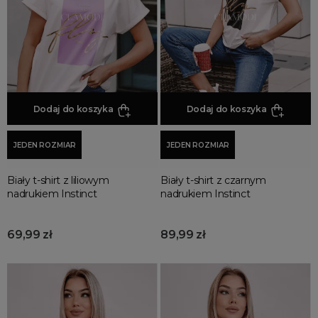
Promocja
Wyprzedaż
Summer sale
Bon podarunkowy
BACK TO SCHOOL
PREZENTY
Dodaj do koszyka
Dodaj do koszyka
ŚWIĘTA
JEDEN ROZMIAR
JEDEN ROZMIAR
PARTY
Wielka wyprzedaż
Biały t-shirt z liliowym
Biały t-shirt z czarnym
Najnowsze produkty
nadrukiem Instinct
nadrukiem Instinct
Polecane produkty
Spring sale
69,99 zł
89,99 zł
SUMMER
Złote produkty
Wiosenne Uroczystości
Letnie Uroczystości