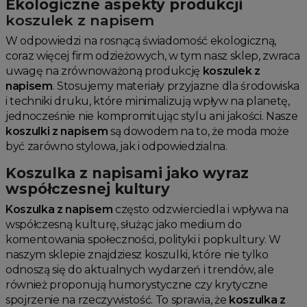
Ekologiczne aspekty produkcji
koszulek z napisem
W odpowiedzi na rosnącą świadomość ekologiczną,
coraz więcej firm odzieżowych, w tym nasz sklep, zwraca
uwagę na zrównoważoną produkcję
koszulek z
napisem
. Stosujemy materiały przyjazne dla środowiska
i techniki druku, które minimalizują wpływ na planetę,
jednocześnie nie kompromitując stylu ani jakości. Nasze
koszulki z napisem
są dowodem na to, że moda może
być zarówno stylowa, jak i odpowiedzialna.
Koszulka z napisami jako wyraz
współczesnej kultury
Koszulka z napisem
często odzwierciedla i wpływa na
współczesną kulturę, służąc jako medium do
komentowania społeczności, polityki i popkultury. W
naszym sklepie znajdziesz koszulki, które nie tylko
odnoszą się do aktualnych wydarzeń i trendów, ale
również proponują humorystyczne czy krytyczne
spojrzenie na rzeczywistość. To sprawia, że
koszulka z