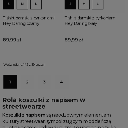
S
M
L
S
M
L
T-shirt damski z cyrkoniami
T-shirt damski z cyrkoniami
Hey Darling czarny
Hey Darling biały
89,99 zł
89,99 zł
Wyświetlono: 1-12 z 39 pozycji
1
2
3
4
Rola
koszulki z napisem
w
streetwearze
Koszulki z napisem
są nieodzownym elementem
kultury streetwear, symbolizującym młodzieńczą
buntowniczość i indywidualizm. Te ubrania nie tylko