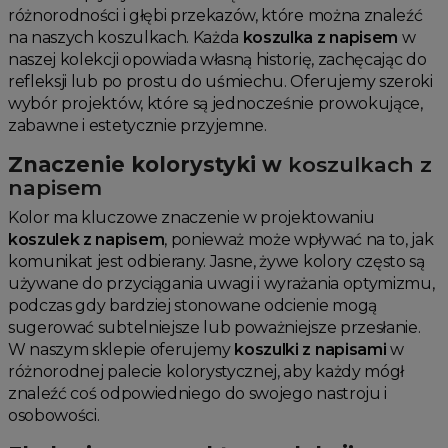
różnorodności i głębi przekazów, które można znaleźć
na naszych koszulkach. Każda
koszulka z napisem
w
naszej kolekcji opowiada własną historię, zachęcając do
refleksji lub po prostu do uśmiechu. Oferujemy szeroki
wybór projektów, które są jednocześnie prowokujące,
zabawne i estetycznie przyjemne.
Znaczenie kolorystyki w
koszulkach z
napisem
Kolor ma kluczowe znaczenie w projektowaniu
koszulek z napisem
, ponieważ może wpływać na to, jak
komunikat jest odbierany. Jasne, żywe kolory często są
używane do przyciągania uwagi i wyrażania optymizmu,
podczas gdy bardziej stonowane odcienie mogą
sugerować subtelniejsze lub poważniejsze przesłanie.
W naszym sklepie oferujemy
koszulki z napisami
w
różnorodnej palecie kolorystycznej, aby każdy mógł
znaleźć coś odpowiedniego do swojego nastroju i
osobowości.