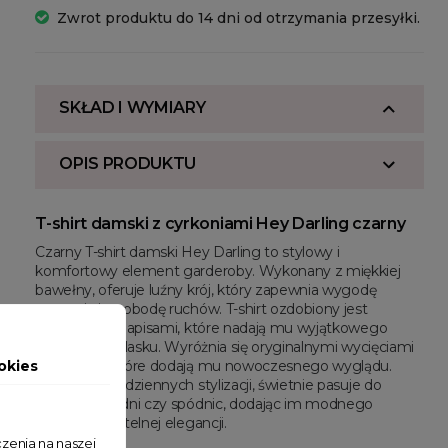
Zwrot produktu do 14 dni od otrzymania przesyłki.
SKŁAD I WYMIARY
OPIS PRODUKTU
T-shirt damski z cyrkoniami Hey Darling czarny
Czarny T-shirt damski Hey Darling to stylowy i
komfortowy element garderoby. Wykonany z miękkiej
bawełny, oferuje luźny krój, który zapewnia wygodę
noszenia i swobodę ruchów. T-shirt ozdobiony jest
cyrkoniami i napisami, które nadają mu wyjątkowego
charakteru i blasku. Wyróżnia się oryginalnymi wycięciami
okies
na bokach, które dodają mu nowoczesnego wyglądu.
Idealny do codziennych stylizacji, świetnie pasuje do
jeansów, spodni czy spódnic, dodając im modnego
akcentu i subtelnej elegancji.
zenia na naszej