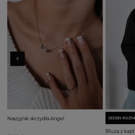
Doda
JEDEN ROZM
Naszyjnik skrzydła Angel
Bluza z kap