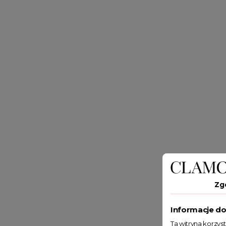
Zg
Informacje do
Ta witryna korzys