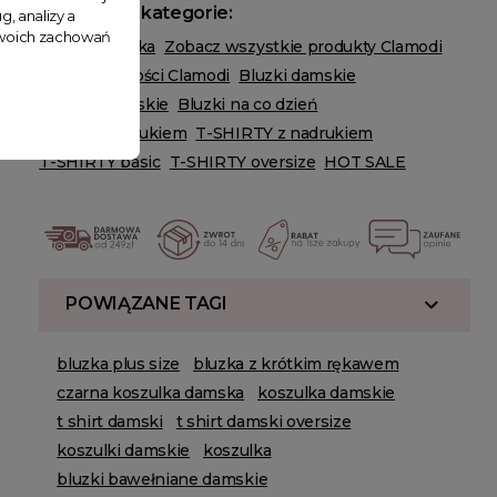
Powiązane kategorie:
g, analizy a
 Twoich zachowań
Odzież damska
Zobacz wszystkie produkty Clamodi
Zobacz nowości Clamodi
Bluzki damskie
T-shirty damskie
Bluzki na co dzień
Bluzki z nadrukiem
T-SHIRTY z nadrukiem
T-SHIRTY basic
T-SHIRTY oversize
HOT SALE
POWIĄZANE TAGI
bluzka plus size
bluzka z krótkim rękawem
czarna koszulka damska
koszulka damskie
t shirt damski
t shirt damski oversize
koszulki damskie
koszulka
bluzki bawełniane damskie