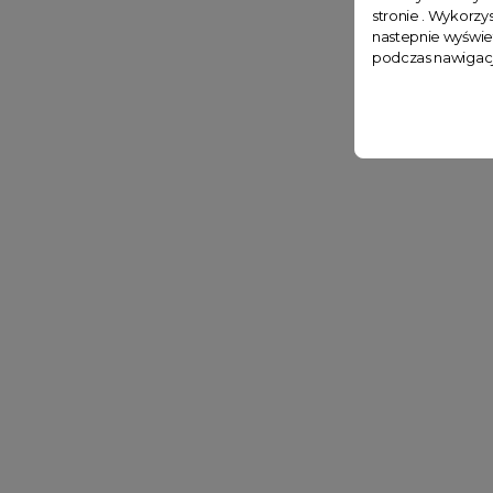
stronie . Wykorzys
nastepnie wyświe
podczas nawigacj