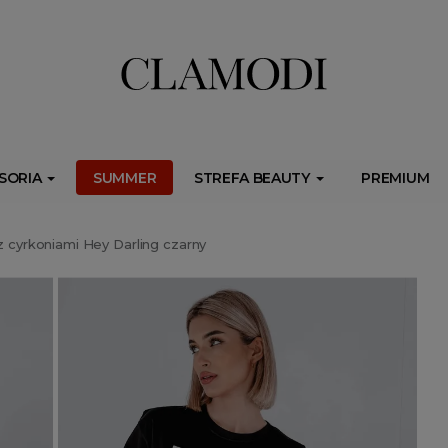
ib.onet.pl/s.csr/build/dlApi/minit.boot.min.js" async></script>
SORIA
SUMMER
STREFA BEAUTY
PREMIUM
z cyrkoniami Hey Darling czarny