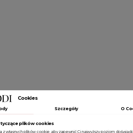
Cookies
ody
Szczegóły
O Co
tyczące plików cookies
ta z własnych plików cookie, aby zapewnić Ci najwyższy poziom doświadc