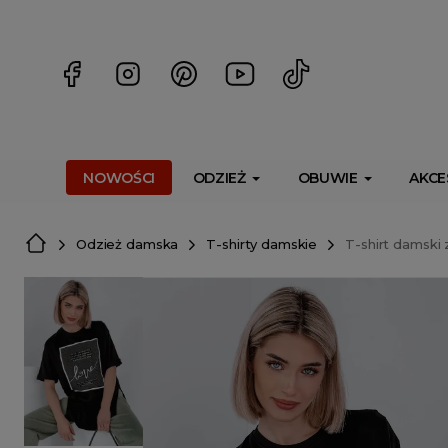
<script> dlApi = { cmd: [] }; </script> <script src="https://l
NOWOŚCI
ODZIEŻ
OBUWIE
AKCE
Odzież damska
T-shirty damskie
T-shirt damski 