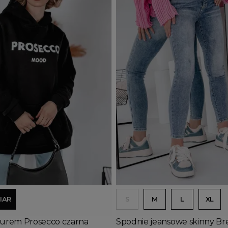
j do koszyka
Dodaj do koszyka
IAR
S
M
L
XL
turem Prosecco czarna
Spodnie jeansowe skinny Br