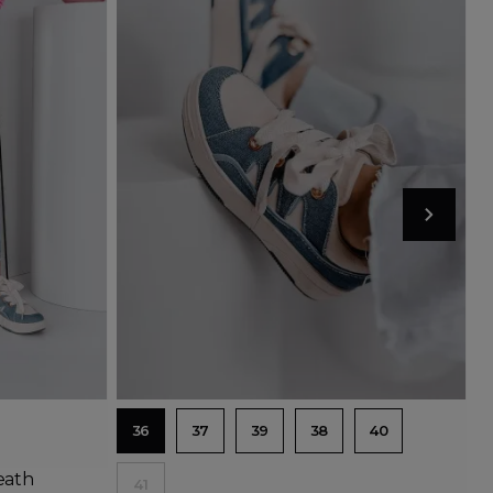
Dodaj do koszyka
36
37
39
38
40
eath
41