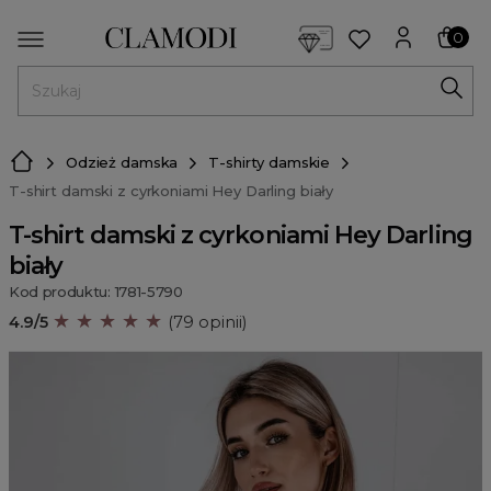
<script> dlApi = { cmd: [] }; </script> <script src="https://l
0
MENU
Odzież damska
T-shirty damskie
T-shirt damski z cyrkoniami Hey Darling biały
T-shirt damski z cyrkoniami Hey Darling
biały
Kod produktu: 1781-5790
★ ★ ★ ★ ★
4.9/5
(79 opinii)