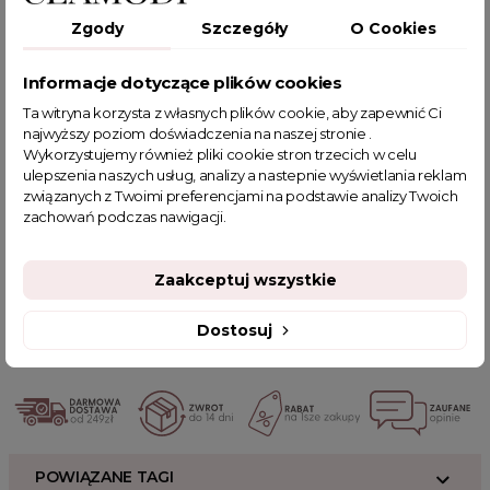
Zgody
Szczegóły
O Cookies
T-shirt damski Hey Darling - Kategorie
t-shirty damskie, t-shirty oversize
Informacje dotyczące plików cookies
T-shirt damski z cyrkoniami Hey Darling biały - Cechy
Ta witryna korzysta z własnych plików cookie, aby zapewnić Ci
produktu
najwyższy poziom doświadczenia na naszej stronie .
Wykorzystujemy również pliki cookie stron trzecich w celu
dekolt w serek, zdobiony cyrkoniami
ulepszenia naszych usług, analizy a nastepnie wyświetlania reklam
związanych z Twoimi preferencjami na podstawie analizy Twoich
Powiązane kategorie:
zachowań podczas nawigacji.
Odzież damska
Zobacz wszystkie produkty Clamodi
Zobacz nowości Clamodi
Bluzki damskie
T-shirty damskie
Zaakceptuj wszystkie
Bluzki na co dzień
Bluzki z nadrukiem
Polecane produkty
T-SHIRTY z nadrukiem
T-SHIRTY basic
T-SHIRTY oversize
Dostosuj
HOT SALE
POWIĄZANE TAGI