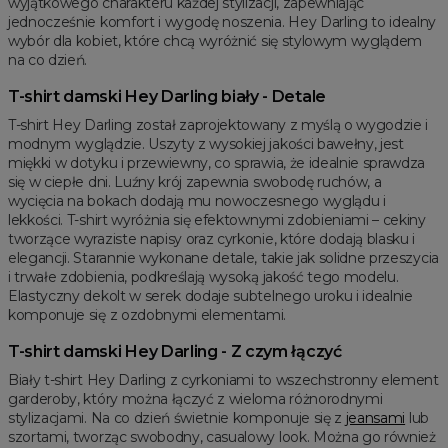
wyjątkowego charakteru każdej stylizacji, zapewniając
jednocześnie komfort i wygodę noszenia. Hey Darling to idealny
wybór dla kobiet, które chcą wyróżnić się stylowym wyglądem
na co dzień.
T-shirt damski Hey Darling biały - Detale
T-shirt Hey Darling został zaprojektowany z myślą o wygodzie i
modnym wyglądzie. Uszyty z wysokiej jakości bawełny, jest
miękki w dotyku i przewiewny, co sprawia, że idealnie sprawdza
się w ciepłe dni. Luźny krój zapewnia swobodę ruchów, a
wycięcia na bokach dodają mu nowoczesnego wyglądu i
lekkości. T-shirt wyróżnia się efektownymi zdobieniami – cekiny
tworzące wyraziste napisy oraz cyrkonie, które dodają blasku i
elegancji. Starannie wykonane detale, takie jak solidne przeszycia
i trwałe zdobienia, podkreślają wysoką jakość tego modelu.
Elastyczny dekolt w serek dodaje subtelnego uroku i idealnie
komponuje się z ozdobnymi elementami.
T-shirt damski Hey Darling - Z czym łączyć
Biały t-shirt Hey Darling z cyrkoniami to wszechstronny element
garderoby, który można łączyć z wieloma różnorodnymi
stylizacjami. Na co dzień świetnie komponuje się z
jeansami
lub
szortami, tworząc swobodny, casualowy look. Można go również