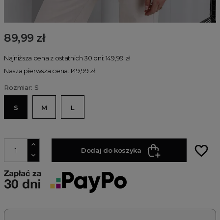
89,99 zł
Najniższa cena z ostatnich 30 dni: 149,99 zł
Nasza pierwsza cena: 149,99 zł
Rozmiar: S
S
M
L
favorite_border
Dodaj do koszyka