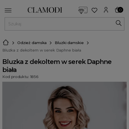
<script> dlApi = { cmd: [] }; </script> <script src="https://l
0
MENU
Odzież damska
Bluzki damskie
Bluzka z dekoltem w serek Daphne biała
Bluzka z dekoltem w serek Daphne
biała
Kod produktu: 1856