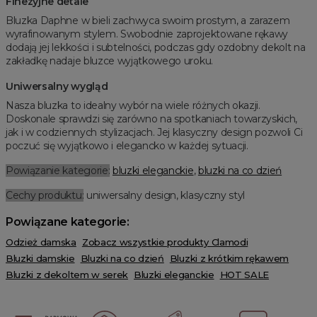
Finezyjne detale
Bluzka Daphne w bieli zachwyca swoim prostym, a zarazem
wyrafinowanym stylem. Swobodnie zaprojektowane rękawy
dodają jej lekkości i subtelności, podczas gdy ozdobny dekolt na
zakładkę nadaje bluzce wyjątkowego uroku.
Uniwersalny wygląd
Nasza bluzka to idealny wybór na wiele różnych okazji.
Doskonale sprawdzi się zarówno na spotkaniach towarzyskich,
jak i w codziennych stylizacjach. Jej klasyczny design pozwoli Ci
poczuć się wyjątkowo i elegancko w każdej sytuacji.
Powiązanie kategorie:
bluzki eleganckie
,
bluzki na co dzień
Cechy produktu:
uniwersalny design, klasyczny styl
Powiązane kategorie:
Odzież damska
Zobacz wszystkie produkty Clamodi
Bluzki damskie
Bluzki na co dzień
Bluzki z krótkim rękawem
Bluzki z dekoltem w serek
Bluzki eleganckie
HOT SALE