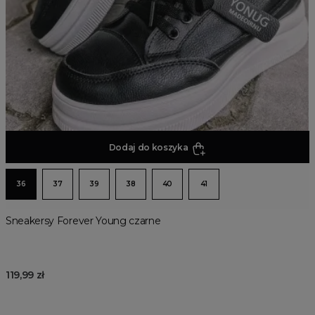
Dodaj do koszyka
36
37
39
38
40
41
Sneakersy Forever Young czarne
119,99 zł