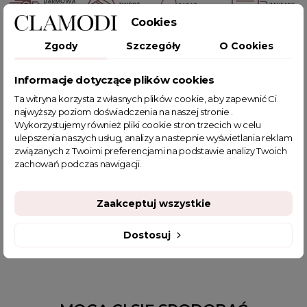
Cookies
Zgody
Szczegóły
O Cookies
POWIĄZANE TAGI
Informacje dotyczące plików cookies
bluzka
bluzka plus size
biała bluzka
elegancka bluzka
Ta witryna korzysta z własnych plików cookie, aby zapewnić Ci
bluzka damska
elegancka bluzka do spódnicy
najwyższy poziom doświadczenia na naszej stronie .
bluzki damskie
eleganckie bluzki damskie
Wykorzystujemy również pliki cookie stron trzecich w celu
bluzki damskie z krótkim rękawem
ulepszenia naszych usług, analizy a nastepnie wyświetlania reklam
związanych z Twoimi preferencjami na podstawie analizy Twoich
modne bluzki wieczorowe
eleganckie bluzki wizytowe
zachowań podczas nawigacji.
piękna bluzka
białe bluzki wizytowe
sklep z odzieżą damską
basic
fajne bluzki
Zaakceptuj wszystkie
fajne bluzki damskie
fajne ciuszki
luksusowe bluzki damskie
bluzka pod marynarkę
Dostosuj