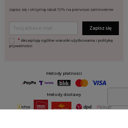
zapisz się i otrzymaj rabat 10% na pierwsze zamówienie
*
Akceptuję ogólne warunki użytkowania i politykę
prywatności
Metody płatności
Metody dostawy