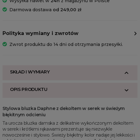
Wysyłka nawet w
24h
z magazynu w Polsce
Darmowa dostawa
od 249,00 zł
Polityka wymiany i zwrotów
Zwrot produktu do 14 dni od otrzymania przesyłki.
SKŁAD I WYMIARY
OPIS PRODUKTU
Stylowa bluzka Daphne z dekoltem w serek w świeżym
błękitnym odcieniu
Ta urocza bluzka damska z delikatnie wykończonym dekoltem
w serek i krótkimi rękawami prezentuje się niezwykle
nowocześnie i stylowo. Świeży błękitny kolor nadaje jej lekkości i