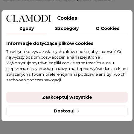
Cookies
Zgody
Szczegóły
O Cookies
POWIĄZANE TAGI
Informacje dotyczące plików cookies
Ta witryna korzysta z własnych plików cookie, aby zapewnić Ci
bluzka
bluzka plus size
niebieska bluzka
najwyższy poziom doświadczenia na naszej stronie .
elegancka bluzka
bluzka damska
Wykorzystujemy również pliki cookie stron trzecich w celu
ulepszenia naszych usług, analizy a nastepnie wyświetlania reklam
elegancka bluzka do spódnicy
bluzki damskie
związanych z Twoimi preferencjami na podstawie analizy Twoich
eleganckie bluzki damskie
zachowań podczas nawigacji.
bluzki damskie z krótkim rękawem
eleganckie bluzki wizytowe
piękna bluzka
Zaakceptuj wszystkie
sklep z odzieżą damską
basic
fajne bluzki
fajne bluzki damskie
fajne ciuszki
Dostosuj
luksusowe bluzki damskie