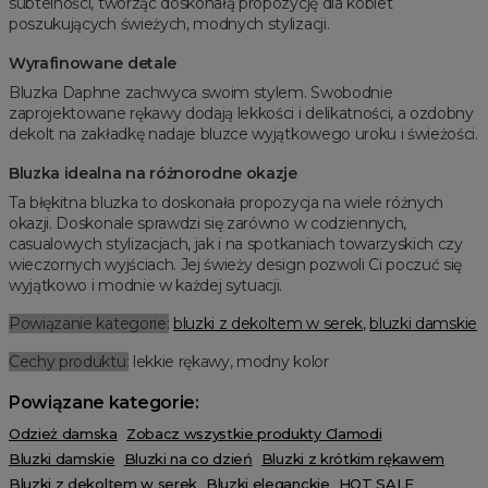
subtelności, tworząc doskonałą propozycję dla kobiet
poszukujących świeżych, modnych stylizacji.
Wyrafinowane detale
Bluzka Daphne zachwyca swoim stylem. Swobodnie
zaprojektowane rękawy dodają lekkości i delikatności, a ozdobny
dekolt na zakładkę nadaje bluzce wyjątkowego uroku i świeżości.
Bluzka idealna na różnorodne okazje
Ta błękitna bluzka to doskonała propozycja na wiele różnych
okazji. Doskonale sprawdzi się zarówno w codziennych,
casualowych stylizacjach, jak i na spotkaniach towarzyskich czy
wieczornych wyjściach. Jej świeży design pozwoli Ci poczuć się
wyjątkowo i modnie w każdej sytuacji.
Powiązanie kategorie:
bluzki z dekoltem w serek
,
bluzki damskie
Cechy produktu:
lekkie rękawy, modny kolor
Powiązane kategorie:
Odzież damska
Zobacz wszystkie produkty Clamodi
Bluzki damskie
Bluzki na co dzień
Bluzki z krótkim rękawem
Bluzki z dekoltem w serek
Bluzki eleganckie
HOT SALE