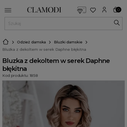
<script> dlApi = { cmd: [] }; </script> <script src="https://l
0
MENU
Odzież damska
Bluzki damskie
Bluzka z dekoltem w serek Daphne błękitna
Bluzka z dekoltem w serek Daphne
błękitna
Kod produktu: 1858