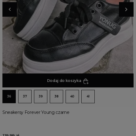
Dodaj do koszyka
36
37
39
38
40
41
Sneakersy Forever Young czarne
119,99 zł