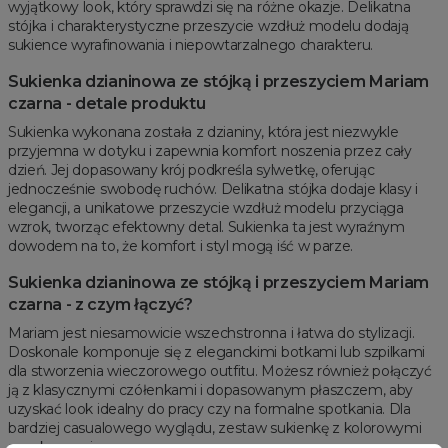
wyjątkowy look, który sprawdzi się na różne okazje. Delikatna
stójka i charakterystyczne przeszycie wzdłuż modelu dodają
sukience wyrafinowania i niepowtarzalnego charakteru.
Sukienka dzianinowa ze stójką i przeszyciem Mariam
czarna - detale produktu
Sukienka wykonana została z dzianiny, która jest niezwykle
przyjemna w dotyku i zapewnia komfort noszenia przez cały
dzień. Jej dopasowany krój podkreśla sylwetkę, oferując
jednocześnie swobodę ruchów. Delikatna stójka dodaje klasy i
elegancji, a unikatowe przeszycie wzdłuż modelu przyciąga
wzrok, tworząc efektowny detal. Sukienka ta jest wyraźnym
dowodem na to, że komfort i styl mogą iść w parze.
Sukienka dzianinowa ze stójką i przeszyciem Mariam
czarna - z czym łączyć?
Mariam jest niesamowicie wszechstronna i łatwa do stylizacji.
Doskonale komponuje się z eleganckimi botkami lub szpilkami
dla stworzenia wieczorowego outfitu. Możesz również połączyć
ją z klasycznymi czółenkami i dopasowanym płaszczem, aby
uzyskać look idealny do pracy czy na formalne spotkania. Dla
bardziej casualowego wyglądu, zestaw sukienkę z kolorowymi
sneakersami.