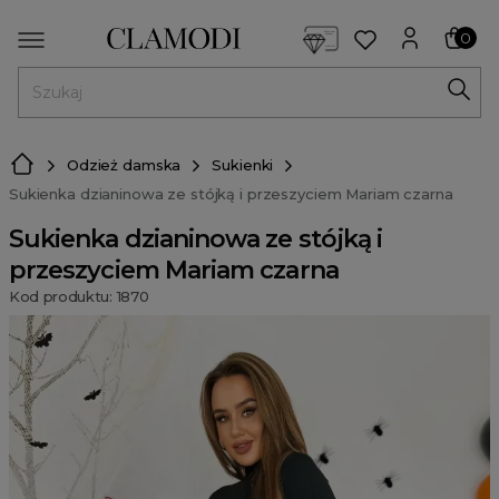
<script> dlApi = { cmd: [] }; </script> <script src="https://l
0
MENU
Odzież damska
Sukienki
Sukienka dzianinowa ze stójką i przeszyciem Mariam czarna
Sukienka dzianinowa ze stójką i
przeszyciem Mariam czarna
Kod produktu: 1870