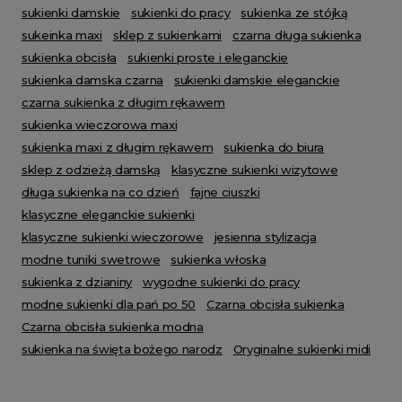
sukienki damskie
sukienki do pracy
sukienka ze stójką
sukeinka maxi
sklep z sukienkami
czarna długa sukienka
sukienka obcisła
sukienki proste i eleganckie
sukienka damska czarna
sukienki damskie eleganckie
czarna sukienka z długim rękawem
sukienka wieczorowa maxi
sukienka maxi z długim rękawem
sukienka do biura
sklep z odzieżą damską
klasyczne sukienki wizytowe
długa sukienka na co dzień
fajne ciuszki
klasyczne eleganckie sukienki
klasyczne sukienki wieczorowe
jesienna stylizacja
modne tuniki swetrowe
sukienka włoska
sukienka z dzianiny
wygodne sukienki do pracy
modne sukienki dla pań po 50
Czarna obcisła sukienka
Czarna obcisła sukienka modna
sukienka na święta bożego narodz
Oryginalne sukienki midi