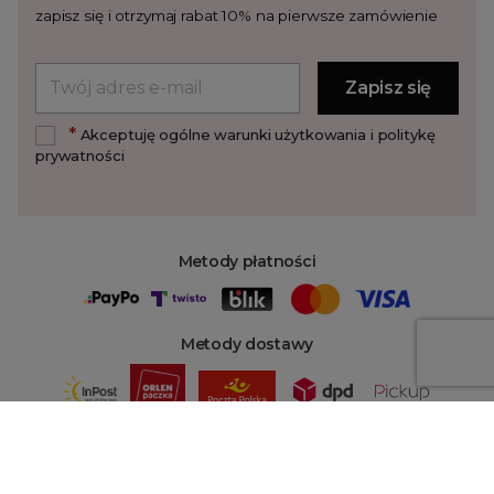
zapisz się i otrzymaj rabat 10% na pierwsze zamówienie
*
Akceptuję ogólne warunki użytkowania i politykę
prywatności
Metody płatności
Metody dostawy