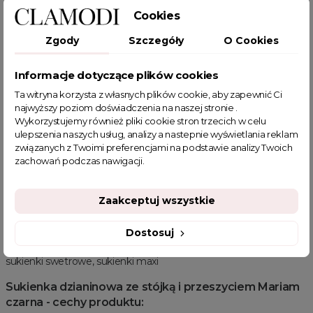
Cookies
Sukienka dzianinowa ze stójką i przeszyciem Mariam
czarna - gdzie nosić?
Zgody
Szczegóły
O Cookies
Nasza sukienka jest doskonałym wyborem na różnorodne
okoliczności – od codziennego użytkowania, przez spotkania
Informacje dotyczące plików cookies
biznesowe, aż po wieczorne wyjścia. Jej uniwersalny design
Ta witryna korzysta z własnych plików cookie, aby zapewnić Ci
sprawia, że świetnie sprawdzi się jako baza do tworzenia zarówno
najwyższy poziom doświadczenia na naszej stronie .
formalnych, jak i bardziej swobodnych stylizacji. Niezależnie od
Wykorzystujemy również pliki cookie stron trzecich w celu
tego, czy planujesz spędzić dzień w biurze, czy wybrać się na
ulepszenia naszych usług, analizy a nastepnie wyświetlania reklam
kolację z przyjaciółmi, zapewni Ci stylowy i elegancki wygląd.
związanych z Twoimi preferencjami na podstawie analizy Twoich
zachowań podczas nawigacji.
Sukienka dzianinowa ze stójką i przeszyciem Mariam
czarna - Oversize
Zaakceptuj wszystkie
Model dostępny w jednym rozmiarze oversize.
Sukienka dzianinowa ze stójką i przeszyciem Mariam
Dostosuj
czarna - kategoria
sukienki swetrowe, sukienki maxi
Sukienka dzianinowa ze stójką i przeszyciem Mariam
czarna - cechy produktu: