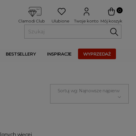
 
0
Ulubione
Twoje konto
Mój koszyk
Clamodi Club
BESTSELLERY
INSPIRACJE
WYPRZEDAŻ
Sortuj wg: Najnowsze najpierw
tlonych więcej