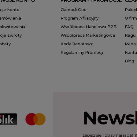
WOJE KONTO
PROGRAMY I PROMOCJE
CLA
oje konto
Clamodi Club
Polit
amówienia
Program Afiliacyjny
O firm
okwitowania
Współpraca Handlowa B2B
FAQ
oje zwroty
Współpraca Marketingowa
Regul
abaty
Kody Rabatowe
Mapa 
Regulaminy Promocji
Konta
Blog
Newsl
zapisz się i otrzymaj raba