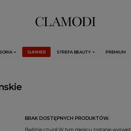
ib.onet.pl/s.csr/build/dlApi/minit.boot.min.js" async></script>
SORIA
SUMMER
STREFA BEAUTY
PREMIUM
mskie
BRAK DOSTĘPNYCH PRODUKTÓW.
Bądźcie czujni! W tym miejscu zostanie wyświe