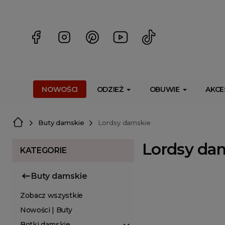
<script> dlApi = { cmd: [] }; </script> <script src="https://l
NOWOŚCI
ODZIEŻ
OBUWIE
AKCE
Buty damskie
Lordsy damskie
Lordsy da
KATEGORIE
Buty damskie
Zobacz wszystkie
Nowości | Buty
Botki damskie