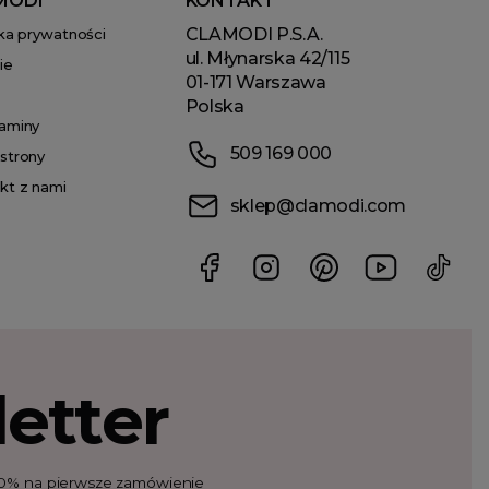
MODI
KONTAKT
CLAMODI P.S.A.
yka prywatności
ul. Młynarska 42/115
ie
01-171 Warszawa
Polska
aminy
509 169 000
strony
kt z nami
sklep@clamodi.com
etter
t 10% na pierwsze zamówienie