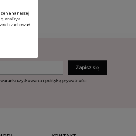
zenia na naszej
g, analizy a
 Twoich zachowań
warunki użytkowania i politykę prywatności