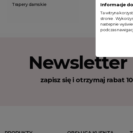
Trapery damskie
Informacje do
Ta witryna korzys
stronie . Wykorzys
nastepnie wyświe
podczas nawigacj
Newsletter
zapisz się i otrzymaj rabat 