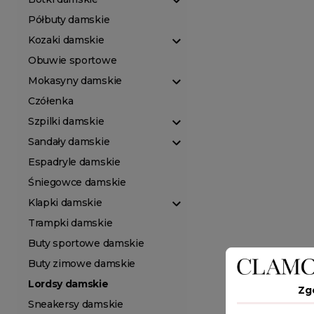
Półbuty damskie
Kozaki damskie
Obuwie sportowe
Mokasyny damskie
Czółenka
Szpilki damskie
Sandały damskie
Espadryle damskie
Śniegowce damskie
Klapki damskie
Trampki damskie
Buty sportowe damskie
Buty zimowe damskie
Lordsy damskie
Zg
Sneakersy damskie