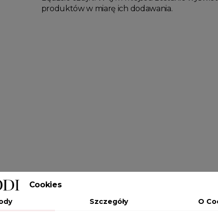
produktów w miarę ich dodawania.
Cookies
ody
Szczegóły
O Co