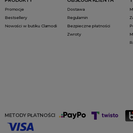
PRODUKTY
OBSŁUGA KLIENTA
T
Promocje
Dostawa
M
Bestsellery
Regulamin
Z
Nowości w butiku Clamodi
Bezpieczne płatności
P
Zwroty
M
R
METODY PŁATNOŚCI