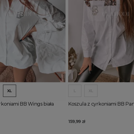
j do koszyka
Dodaj do koszyka
XL
L
XL
rkoniami BB Wings biała
Koszula z cyrkoniami BB Pa
159,99 zł