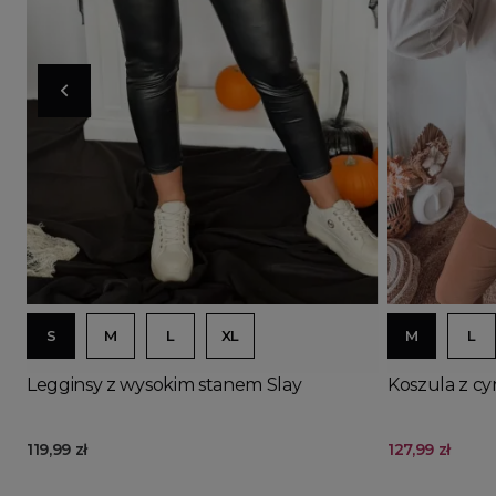
Doda
S
M
L
XL
M
L
Legginsy z wysokim stanem Slay
Koszula z cy
119,99 zł
127,99 zł