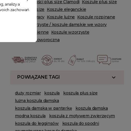
Zobacz nowości plus size Clamodi
Koszule plus size
g, analizy a
Koszule oversize
Koszule eleganckie
 Twoich zachowań
Koszule do pracy
Koszule luźne
Koszule rozpinane
Koszule wzorzyste / koszule damskie we wzory
Koszule codzienne
Koszule wzorzyste
Wyprzedaż noworoczna
POWIĄZANE TAGI
duży rozmiar
koszula
koszula plus size
lużna koszula damska
koszula damska w panterkę
koszula damska
modna koszula
koszula z motywem zwierzęcym
koszula do legginsów
koszula do spodni