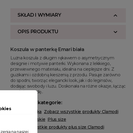
SKŁAD I WYMIARY
OPIS PRODUKTU
Koszula w panterkę Emari biała
Luźna koszula z długim rękawem o asymetrycznym
designie i motywie panterki. Wykonana z lekkiego,
przewiewnego materiału, idealna na cieplejsze dni. Z
guzikami i ozdobną kieszenią z przodu. Pasuje zarówno
do spodni, tworząc elegancki look, jak i do leginsów,
dodając swobody i luzu. Doskonała na różne okazje, łącząc
modę i wygodę.
.
Powiązane kategorie:
okies
Odzież damska
Zobacz wszystkie produkty Clamodi
Koszule damskie
Plus size
Zobacz wszystkie produkty plus size Clamodi
zenia na naszej