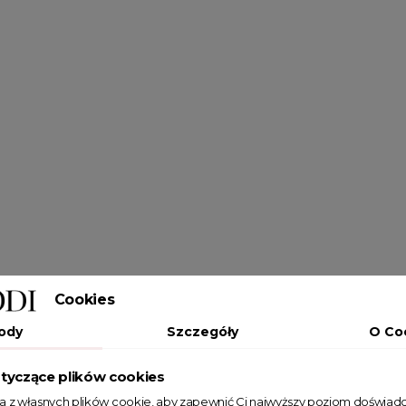
Cookies
ody
Szczegóły
O Co
tyczące plików cookies
ta z własnych plików cookie, aby zapewnić Ci najwyższy poziom doświadc