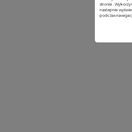
stronie . Wykorzys
nastepnie wyświe
podczas nawigacj