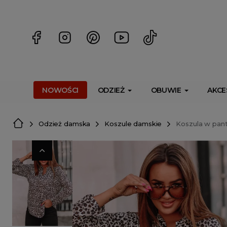
<script> dlApi = { cmd: [] }; </script> <script src="https://l
NOWOŚCI
ODZIEŻ
OBUWIE
AKCE
Odzież damska
Koszule damskie
Koszula w pant