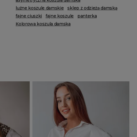
asymetryczna koszula damska
luźne koszule damskie
sklep z odzieżą damską
fajne ciuszki
fajne koszule
panterka
Kolorowa koszula damska