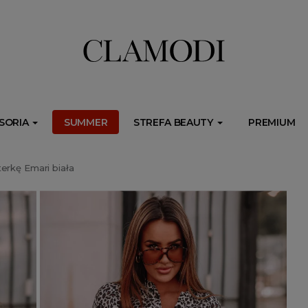
ib.onet.pl/s.csr/build/dlApi/minit.boot.min.js" async></script>
SORIA
SUMMER
STREFA BEAUTY
PREMIUM
erkę Emari biała