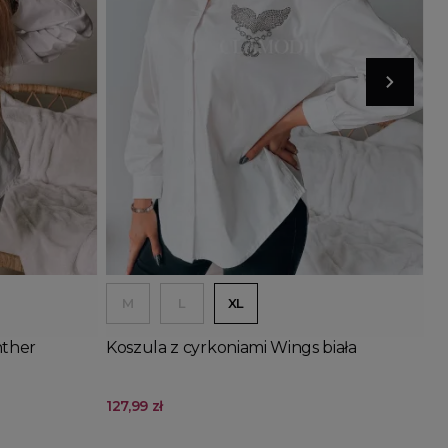
Wyprzedany
Dodaj do koszyka
M
L
XL
nther
Koszula z cyrkoniami Wings biała
S
b
127,99 zł
11