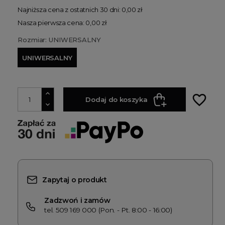
Najniższa cena z ostatnich 30 dni: 0,00 zł
Nasza pierwsza cena: 0,00 zł
Rozmiar: UNIWERSALNY
UNIWERSALNY
favorite_border
Dodaj do koszyka
Zapytaj o produkt
Zadzwoń i zamów
tel. 509 169 000 (Pon. - Pt. 8:00 - 16:00)