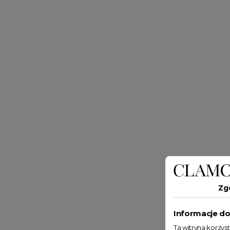
Zg
Informacje do
Ta witryna korzys