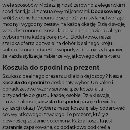
wiele sposobów. Możesz ją nosić zarówno z eleganckimi
spodniami, jak i z casualowymi jeansami.
Dopasowany
krój
świetnie komponuje się z różnymi stylami, tworząc
modny i wygodny zestaw na każdą okazję. Dzięki swojej
wszechstronności, koszula do spodni będzie idealnym
wyborem na każdą porę roku. Dodatkowo, nasza
szeroka oferta pozwala na dobór idealnego kroju i
koloru, który podkreśli Twój indywidualny styl i sprawi,
że każda stylizacja nabierze wyjątkowego charakteru.
Koszula do spodni na prezent
Szukasz idealnego prezentu dla bliskiej osoby? Nasza
koszula do spodni
to doskonały wybór. Unikalne i
ponadczasowe wzory sprawiają, że koszula ta
przypadnie do gustu każdej osobie. Dzięki swojej
uniwersalności,
koszula do spodni
pasuje do wielu
stylizacji i okazji. Wybierz naszą koszulę, aby podarować
coś wyjątkowego i trwałego. To prezent, który z
pewnością zostanie doceniony. Każda koszula jest
starannie zapakowana, co dodatkowo podkreśla