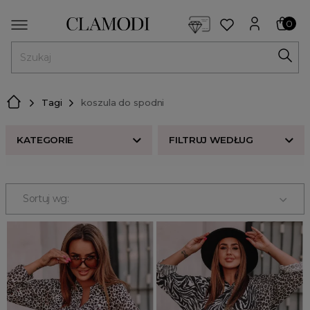
<script> dlApi = { cmd: [] }; </script> <script src="https://l
0
MENU
Tagi
koszula do spodni
KATEGORIE
FILTRUJ WEDŁUG
Nowości w butiku Clamodi
Bestsellery
Sortuj wg:
Odzież damska
Buty damskie
Akcesoria
Premium
Strefa beauty