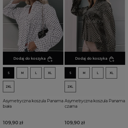
Jesienne Uroczystości
Zimowe Uroczystości
HOT SALE
Produkty Tygodnia
Różowy Październik
Black Friday
Cyber Monday
Dodaj do koszyka
Dodaj do koszyka
Black Week
Wyprzedaż noworoczna
S
M
L
XL
S
M
L
XL
2XL
2XL
Asymetryczna koszula Panama
Asymetryczna koszula Panama
biała
czarna
109,90 zł
109,90 zł