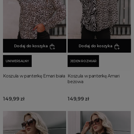
Promocja
Wyprzedaż
Summer sale
Bon podarunkowy
BACK TO SCHOOL
PREZENTY
Dodaj do koszyka
Dodaj do koszyka
ŚWIĘTA
UNIWERSALNY
JEDEN ROZMIAR
PARTY
Wielka wyprzedaż
Koszula w panterkę Emari biała
Koszula w panterkę Amari
Najnowsze produkty
beżowa
Polecane produkty
Spring sale
149,99 zł
149,99 zł
SUMMER
Złote produkty
Wiosenne Uroczystości
Letnie Uroczystości