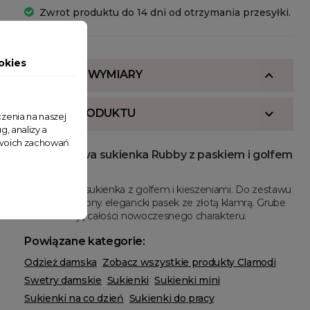
Zwrot produktu do 14 dni od otrzymania przesyłki.
okies
SKŁAD I WYMIARY
OPIS PRODUKTU
zenia na naszej
g, analizy a
 Twoich zachowań
Sweterkowa sukienka Rubby z paskiem i golfem
camelowa
Sweterkowa sukienka z golfem i kieszeniami. Do zestawu
został dołączony elegancki pasek ze złotą klamrą. Grube
szlufki nadają całości nowoczesnego charakteru.
Powiązane kategorie:
Odzież damska
Zobacz wszystkie produkty Clamodi
Swetry damskie
Sukienki
Sukienki mini
Sukienki na co dzień
Sukienki do pracy