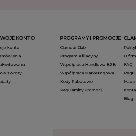
WOJE KONTO
PROGRAMY I PROMOCJE
CLA
oje konto
Clamodi Club
Polit
amówienia
Program Afiliacyjny
O firm
okwitowania
Współpraca Handlowa B2B
FAQ
oje zwroty
Współpraca Marketingowa
Regul
abaty
Kody Rabatowe
Mapa 
Regulaminy Promocji
Konta
Blog