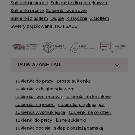
Sukienki jesienne
Sukienki z długim rękawem
Sukienki proste
Sukienki swetrowe
Sukienki z golfem
Długie
Klasyczne
Z Golfem
Swetry prążkowane
HOT SALE
POWIĄZANE TAGI
sukienka do pracy
prosta sukienka
sukienka z długim rękawem
sukienka sweterkowa
sukienka do kozaków
sukienka na jesień
sukienka przylegająca
sukienka wysmuklająca
sukienki na co dzień
sukienki do pracy
luźne sukienki
sukienka obcisła
sklep z odzieżą damską