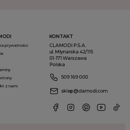
MODI
KONTAKT
CLAMODI P.S.A.
yka prywatności
ul. Młynarska 42/115
ie
01-171 Warszawa
Polska
aminy
509 169 000
strony
kt z nami
sklep@clamodi.com