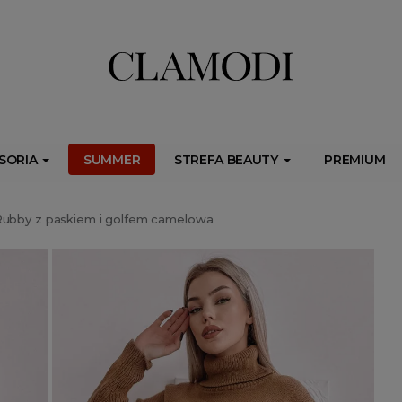
ib.onet.pl/s.csr/build/dlApi/minit.boot.min.js" async></script>
SORIA
SUMMER
STREFA BEAUTY
PREMIUM
ubby z paskiem i golfem camelowa