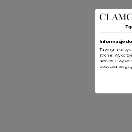
Zg
Informacje do
Ta witryna korzys
stronie . Wykorzys
nastepnie wyświe
podczas nawigacj