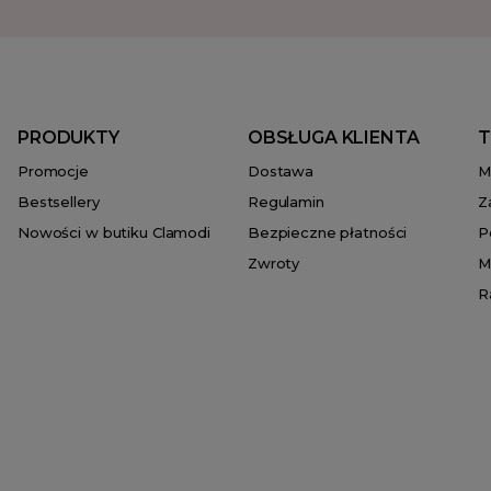
PRODUKTY
OBSŁUGA KLIENTA
T
Promocje
Dostawa
M
Bestsellery
Regulamin
Z
Nowości w butiku Clamodi
Bezpieczne płatności
P
Zwroty
M
R