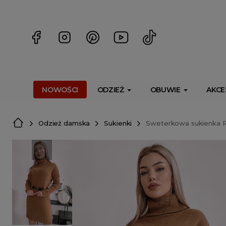
<script> dlApi = { cmd: [] }; </script> <script src="https://l
NOWOŚCI
ODZIEŻ
OBUWIE
AKCE
Odzież damska
Sukienki
Sweterkowa sukienka R