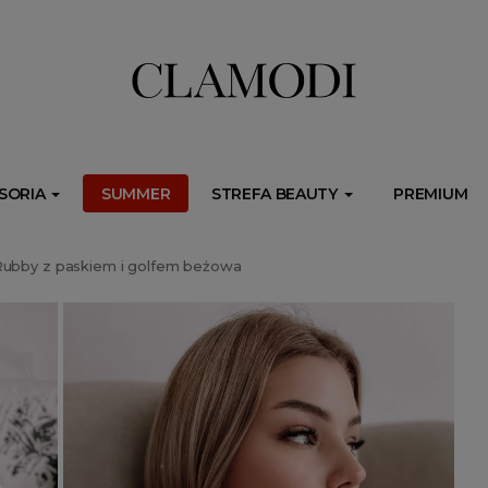
ib.onet.pl/s.csr/build/dlApi/minit.boot.min.js" async></script>
SORIA
SUMMER
STREFA BEAUTY
PREMIUM
ubby z paskiem i golfem beżowa