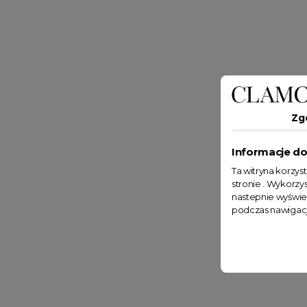
Zg
Informacje do
Ta witryna korzys
stronie . Wykorzys
nastepnie wyświe
podczas nawigacj