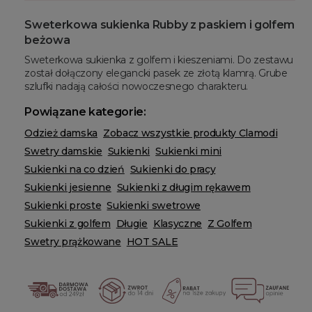
Sweterkowa sukienka Rubby z paskiem i golfem
beżowa
Sweterkowa sukienka z golfem i kieszeniami. Do zestawu
został dołączony elegancki pasek ze złotą klamrą. Grube
szlufki nadają całości nowoczesnego charakteru.
Powiązane kategorie:
Odzież damska
Zobacz wszystkie produkty Clamodi
Swetry damskie
Sukienki
Sukienki mini
Sukienki na co dzień
Sukienki do pracy
Sukienki jesienne
Sukienki z długim rękawem
Sukienki proste
Sukienki swetrowe
Sukienki z golfem
Długie
Klasyczne
Z Golfem
Swetry prążkowane
HOT SALE