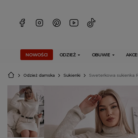
<script> dlApi = { cmd: [] }; </script> <script src="https://l
NOWOŚCI
ODZIEŻ
OBUWIE
AKCE
Odzież damska
Sukienki
Sweterkowa sukienka R