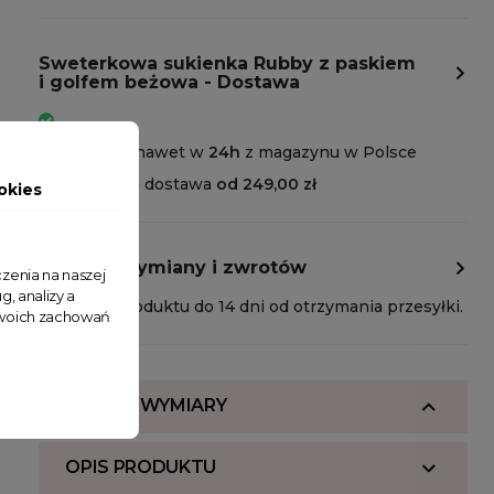
Sweterkowa sukienka Rubby z paskiem
i golfem beżowa - Dostawa
Wysyłka nawet w
24h
z magazynu w Polsce
Darmowa dostawa
od 249,00 zł
okies
Polityka wymiany i zwrotów
zenia na naszej
g, analizy a
Zwrot produktu do 14 dni od otrzymania przesyłki.
 Twoich zachowań
SKŁAD I WYMIARY
OPIS PRODUKTU