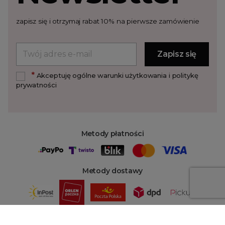
zapisz się i otrzymaj rabat 10% na pierwsze zamówienie
*
Akceptuję ogólne warunki użytkowania i politykę
prywatności
Metody płatności
Metody dostawy