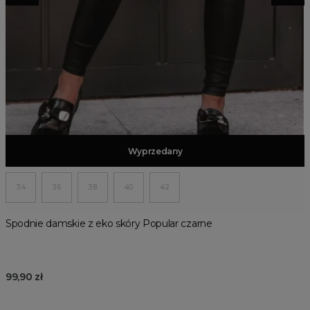
Dodaj do koszyka
Wyprzedany
34
36
38
40
42
Spodnie damskie z eko skóry Popular czarne
99,90 zł