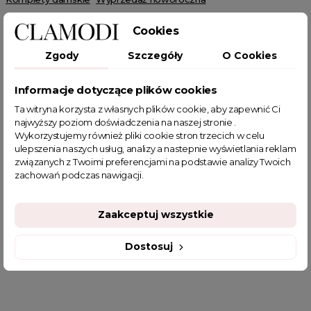
Cookies
Zgody
Szczegóły
O Cookies
Informacje dotyczące plików cookies
POWIĄZANE TAGI
Ta witryna korzysta z własnych plików cookie, aby zapewnić Ci
najwyższy poziom doświadczenia na naszej stronie .
sweter
swetry oversize
sweter damski
swetry damskie
Wykorzystujemy również pliki cookie stron trzecich w celu
komplety damskie
czapka damskie
czapka i szalik damski
ulepszenia naszych usług, analizy a nastepnie wyświetlania reklam
związanych z Twoimi preferencjami na podstawie analizy Twoich
jesienne stylizacje
sklep z odzieżą damską
zachowań podczas nawigacji.
bluzeczki z długim rękawem
fajne bluzki
fajne bluzki damskie
fajne ciuszki
Zaakceptuj wszystkie
jesienne stylizacje do pracy
garderoba kapsułowa
najmodniejsze komplety damskie
bluzka sweterek
Dostosuj