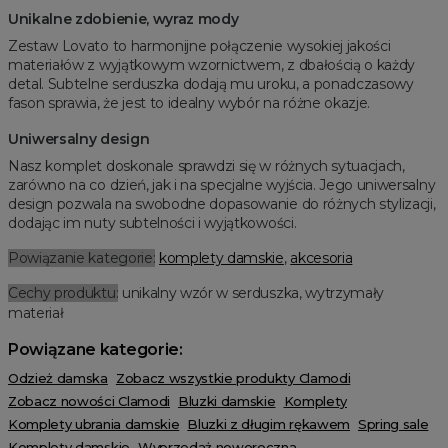
Unikalne zdobienie, wyraz mody
Zestaw Lovato to harmonijne połączenie wysokiej jakości
materiałów z wyjątkowym wzornictwem, z dbałością o każdy
detal. Subtelne serduszka dodają mu uroku, a ponadczasowy
fason sprawia, że jest to idealny wybór na różne okazje.
Uniwersalny design
Nasz komplet doskonale sprawdzi się w różnych sytuacjach,
zarówno na co dzień, jak i na specjalne wyjścia. Jego uniwersalny
design pozwala na swobodne dopasowanie do różnych stylizacji,
dodając im nuty subtelności i wyjątkowości.
Powiązanie kategorie:
komplety damskie
,
akcesoria
Cechy produktu:
unikalny wzór w serduszka, wytrzymały
materiał
Powiązane kategorie:
Odzież damska
Zobacz wszystkie produkty Clamodi
Zobacz nowości Clamodi
Bluzki damskie
Komplety
Komplety ubrania damskie
Bluzki z długim rękawem
Spring sale
Komplety damskie
Wyprzedaż noworoczna