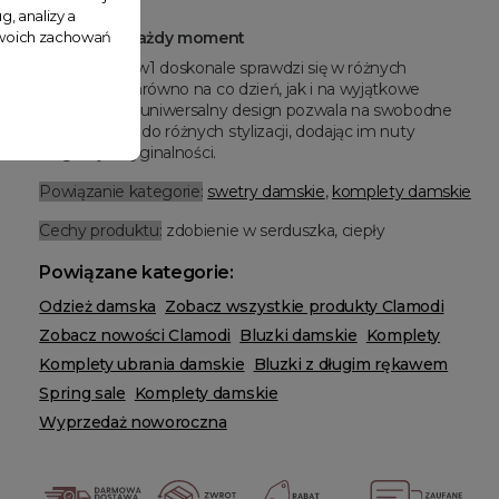
g, analizy a
 Twoich zachowań
Zestaw na każdy moment
Ten zestaw 3w1 doskonale sprawdzi się w różnych
sytuacjach, zarówno na co dzień, jak i na wyjątkowe
wyjścia. Jego uniwersalny design pozwala na swobodne
dopasowanie do różnych stylizacji, dodając im nuty
elegancji i oryginalności.
Powiązanie kategorie:
swetry damskie
,
komplety damskie
Cechy produktu:
zdobienie w serduszka, ciepły
Powiązane kategorie:
Odzież damska
Zobacz wszystkie produkty Clamodi
Zobacz nowości Clamodi
Bluzki damskie
Komplety
Komplety ubrania damskie
Bluzki z długim rękawem
Spring sale
Komplety damskie
Wyprzedaż noworoczna