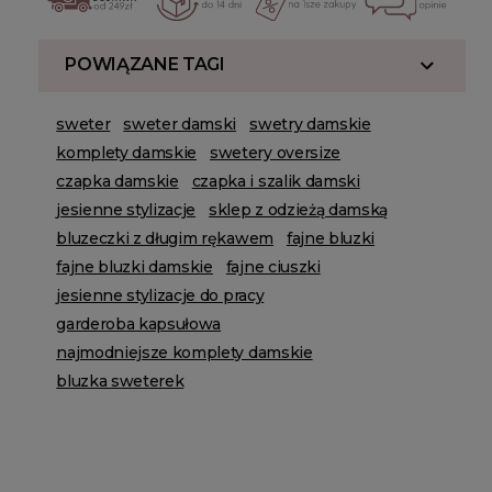
POWIĄZANE TAGI
sweter
sweter damski
swetry damskie
komplety damskie
swetery oversize
czapka damskie
czapka i szalik damski
jesienne stylizacje
sklep z odzieżą damską
bluzeczki z długim rękawem
fajne bluzki
fajne bluzki damskie
fajne ciuszki
jesienne stylizacje do pracy
garderoba kapsułowa
najmodniejsze komplety damskie
bluzka sweterek