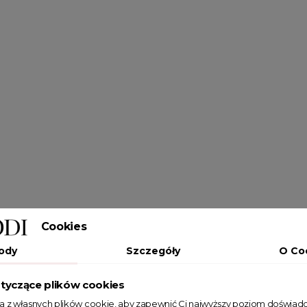
Cookies
ody
Szczegóły
O Co
tyczące plików cookies
ta z własnych plików cookie, aby zapewnić Ci najwyższy poziom doświadc