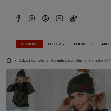
<script> dlApi = { cmd: [] }; </script> <script src="https://l
NOWOŚCI
ODZIEŻ
OBUWIE
AKCE
Odzież damska
Komplety damskie
Komplet 3w1 