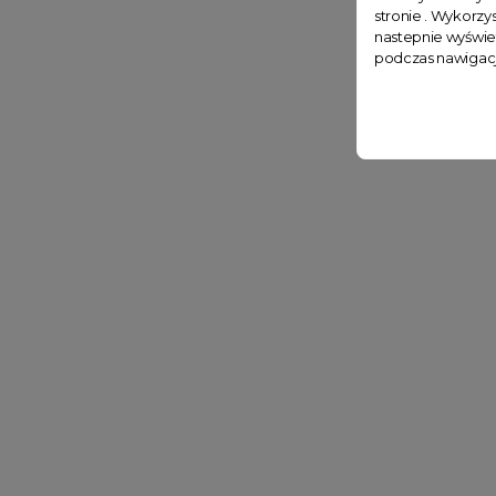
stronie . Wykorzys
nastepnie wyświe
podczas nawigacj