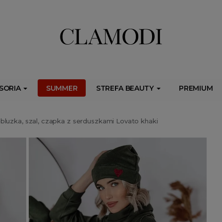
ib.onet.pl/s.csr/build/dlApi/minit.boot.min.js" async></script>
SORIA
SUMMER
STREFA BEAUTY
PREMIUM
bluzka, szal, czapka z serduszkami Lovato khaki