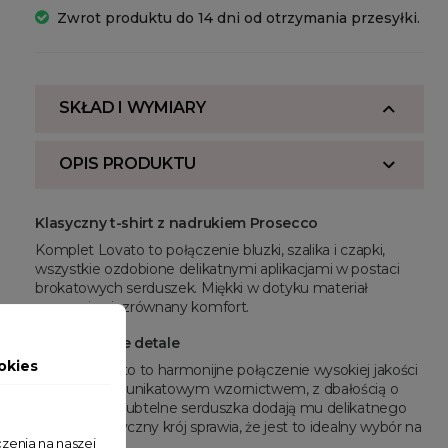
Zwrot produktu do 14 dni od otrzymania przesyłki.
SKŁAD I WYMIARY
OPIS PRODUKTU
Klasyczny t-shirt z nadrukiem Prosecco
Komplet Lovato to połączenie bluzki, szalika i czapki,
wszystkie ozdobione delikatnymi aplikacjami w postaci
brokatowych serduszek. Miękki w dotyku materiał
zapewnia niezrównany komfort.
Niezrównane detale
okies
Zestaw Lovato to harmonijne połączenie wysokiej jakości
materiałów z unikatowym wzornictwem, z dbałością o
każdy detal. Subtelne serduszka dodają mu delikatnego
blasku, a klasyczny krój sprawia, że jest to idealny wybór na
zenia na naszej
różne okazje.