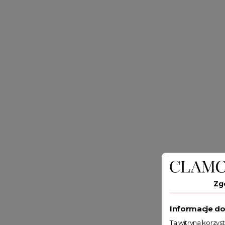
Zg
Informacje do
Ta witryna korzys