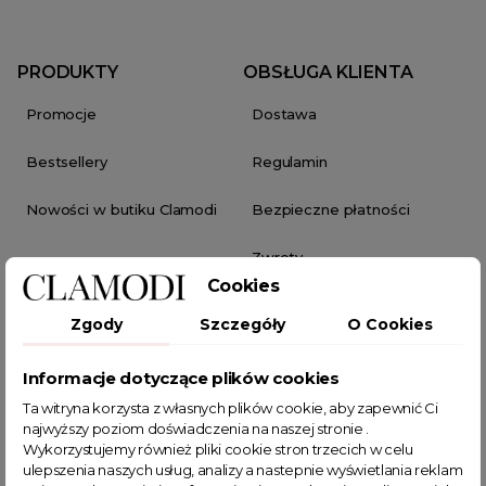
Kamizelki damskie
Rajstopy
PRODUKTY
OBSŁUGA KLIENTA
Skarpetki damskie
Promocje
Dostawa
Komplety ubrania damskie
Body damskie
Bestsellery
Regulamin
Garnitury damskie
Nowości w butiku Clamodi
Bezpieczne płatności
Marynarki damskie
Komplety damskie
Zwroty
Futra damskie
Cookies
Spodenki damskie
TWOJE KONTO
PROGRAMY I PROMOCJE
Zgody
Szczegóły
O Cookies
Koszulki damskie
Moje konto
Clamodi Club
Spódnico spodenki
Informacje dotyczące plików cookies
Topy
Zamówienia
Program Afiliacyjny
Ta witryna korzysta z własnych plików cookie, aby zapewnić Ci
najwyższy poziom doświadczenia na naszej stronie .
Szaliki damskie
Wykorzystujemy również pliki cookie stron trzecich w celu
Pokwitowania
Współpraca Handlowa B2B
Zakolanówki
ulepszenia naszych usług, analizy a nastepnie wyświetlania reklam