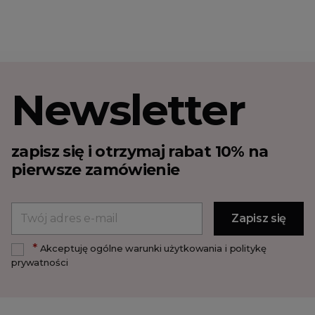
Tuniki damskie
Swetry damskie
Plus size
Koszule damskie
T-shirty damskie
Newsletter
Garnitury i marynarki
Dresy damskie
zapisz się i otrzymaj rabat 10% na
Kombinezony damskie
pierwsze zamówienie
Stroje kąpielowe
Jeans
Spodnie damskie
Legginsy damskie
*
Akceptuję ogólne warunki użytkowania i politykę
Spódnice
prywatności
Sukienki
Kurtki damskie
Płaszcze