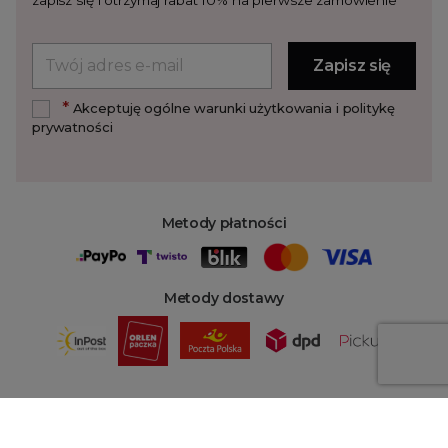
*
Akceptuję ogólne warunki użytkowania i politykę
prywatności
Metody płatności
Metody dostawy