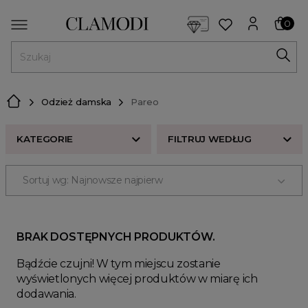
<script> dlApi = { cmd: [] }; </script> <script src="https://l
0
MENU
Odzież damska
Pareo
KATEGORIE
FILTRUJ WEDŁUG
Sortuj wg: Najnowsze najpierw
Zobacz wszystkie produkty Clamodi
Żakiety
Chusty
BRAK DOSTĘPNYCH PRODUKTÓW.
Zobacz nowości Clamodi
Bądźcie czujni! W tym miejscu zostanie
Bluzki damskie
wyświetlonych więcej produktów w miarę ich
Bluzy damskie
dodawania.