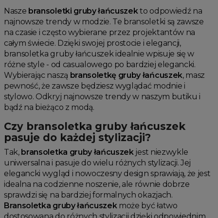
Nasze
bransoletki gruby łańcuszek
to odpowiedź na
najnowsze trendy w modzie. Te bransoletki są zawsze
na czasie i często wybierane przez projektantów na
całym świecie. Dzięki swojej prostocie i elegancji,
bransoletka gruby łańcuszek idealnie wpisuje się w
różne style - od casualowego po bardziej elegancki.
Wybierając naszą
bransoletkę gruby łańcuszek
, masz
pewność, że zawsze będziesz wyglądać modnie i
stylowo. Odkryj najnowsze trendy w naszym butiku i
bądź na bieżąco z modą.
Czy bransoletka gruby łańcuszek
pasuje do każdej stylizacji?
Tak,
bransoletka gruby łańcuszek
jest niezwykle
uniwersalna i pasuje do wielu różnych stylizacji. Jej
elegancki wygląd i nowoczesny design sprawiają, że jest
idealna na codzienne noszenie, ale równie dobrze
sprawdzi się na bardziej formalnych okazjach.
Bransoletka gruby łańcuszek
może być łatwo
dostosowana do różnych stylizacji dzięki odpowiednim