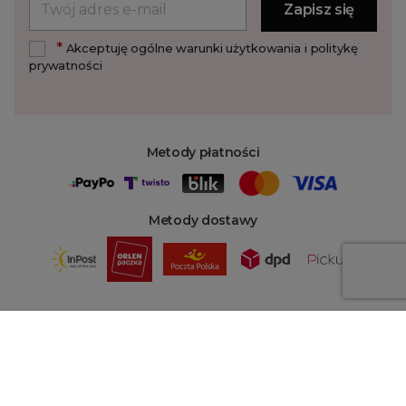
*
Akceptuję ogólne warunki użytkowania i politykę
prywatności
Metody płatności
Metody dostawy