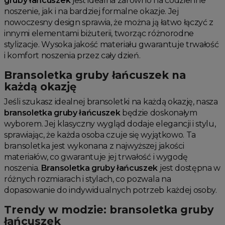
gruby łańcuszek
jest idealna zarówno na codzienne
noszenie, jak i na bardziej formalne okazje. Jej
nowoczesny design sprawia, że można ją łatwo łączyć z
innymi elementami biżuterii, tworząc różnorodne
stylizacje. Wysoka jakość materiału gwarantuje trwałość
i komfort noszenia przez cały dzień.
Bransoletka gruby łańcuszek na
każdą okazję
Jeśli szukasz idealnej bransoletki na każdą okazję, nasza
bransoletka gruby łańcuszek
będzie doskonałym
wyborem. Jej klasyczny wygląd dodaje elegancji i stylu,
sprawiając, że każda osoba czuje się wyjątkowo. Ta
bransoletka jest wykonana z najwyższej jakości
materiałów, co gwarantuje jej trwałość i wygodę
noszenia.
Bransoletka gruby łańcuszek
jest dostępna w
różnych rozmiarach i stylach, co pozwala na
dopasowanie do indywidualnych potrzeb każdej osoby.
Trendy w modzie: bransoletka gruby
łańcuszek