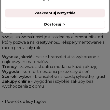
bardzo różnorodna. Możesz ją zestawić z eleganckimi
sukienkami na wieczorne wyjście, lub z casualowymi
Zaakceptuj wszystkie
ubraniami na codzienne aktywności.
Bransoletka gruby
łańcuszek
doskonale komponuje się z różnymi
Dostosuj
elementami biżuterii, co pozwala na tworzenie wielu
różnych stylizacji w zależności od okazji i nastroju. Dzięki
swojej uniwersalności, jest to idealny element biżuterii,
który pozwala na kreatywność i eksperymentowanie z
modą przez cały rok.
Wysoka jakość
- nasze bransoletki są wykonane z
najlepszych materiałów
Trendy
- zawsze aktualna moda na każdą okazję
Wygoda
- komfort noszenia przez cały dzień
Szeroki wybór
- bransoletki na każdą sylwetkę i gust
Zakupy online
- wygodne i szybkie zakupy bez
wychodzenia z domu
< Powrót do listy tagów