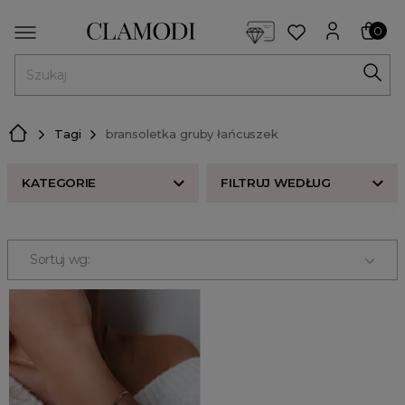
<script> dlApi = { cmd: [] }; </script> <script src="https://l
0
MENU
Tagi
bransoletka gruby łańcuszek
KATEGORIE
FILTRUJ WEDŁUG
Nowości w butiku Clamodi
Bestsellery
Sortuj wg:
Odzież damska
Buty damskie
Akcesoria
Premium
Strefa beauty