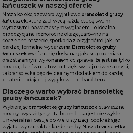
łańcuszek w naszej ofercie
Jesienne Uroczystości
Nasza kolekcja zawiera wyjątkowe
bransoletki gruby
Zimowe Uroczystości
łańcuszek
, które zachwycą każdą osobę swoim
HOT SALE
wyrazistym i nowoczesnym wyglądem. To idealna
Produkty Tygodnia
propozycja na różnorodne okazje, zarówno na
codzienne noszenie, spotkania z przyjaciółmi, jak i na
Różowy Październik
bardziej formalne wydarzenia.
Bransoletka gruby
Black Friday
łańcuszek
wyróżnia się doskonałą jakością materiału
Cyber Monday
oraz starannym wykonaniem, co sprawia, że jest nie tylko
modna, ale również trwała. Dzięki swojej uniwersalności,
Black Week
ta bransoletka będzie idealnym dodatkiem do każdej
Wyprzedaż noworoczna
biżuterii, nadając jej wyjątkowego charakteru.
Dlaczego warto wybrać bransoletkę
gruby łańcuszek?
Wybierając
bransoletkę gruby łańcuszek
, stawiasz na
modny i wyrazisty styl. Ta bransoletka jest niezwykle
uniwersalna i pasuje do wielu stylizacji, podkreślając
wyjątkowy charakter każdej osoby. Nasza
bransoletka