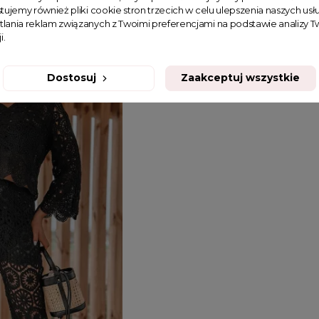
tujemy również pliki cookie stron trzecich w celu ulepszenia naszych usłu
odnie z szeroką
Eleganckie szare spodnie z szerok
tlania reklam związanych z Twoimi preferencjami na podstawie analizy
i.
nogawką Adela
139,99 zł
Dostosuj
Zaakceptuj wszystkie