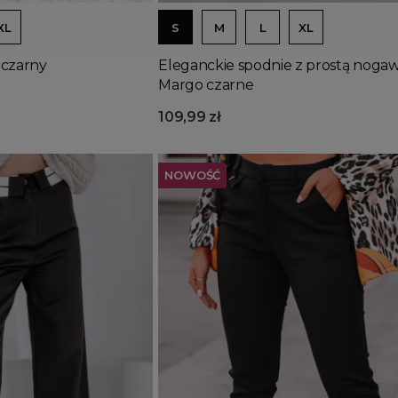
XL
S
M
L
XL
 czarny
Eleganckie spodnie z prostą noga
Margo czarne
109,99 zł
NOWOŚĆ