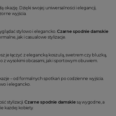
okazję. Dzięki swojej uniwersalności i elegancji,
orne wyjścia.
yglądać stylowo i elegancko.
Czarne spodnie damskie
lne, jak i casualowe stylizacje.
żesz je łączyć z elegancką koszulą, swetrem czy bluzką,
o z wysokimi obcasami, jak i sportowym obuwiem.
kazje – od formalnych spotkań po codzienne wyjścia.
wo i elegancko.
ść stylizacji.
Czarne spodnie damskie
są wygodne, a
e każdej kobiety.