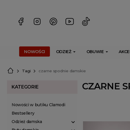
<script> dlApi = { cmd: [] }; </script> <script src="https://l
NOWOŚCI
ODZIEŻ
OBUWIE
AKCE
Tagi
czarne spodnie damskie
CZARNE S
KATEGORIE
Nowości w butiku Clamodi
Bestsellery
Odzież damska