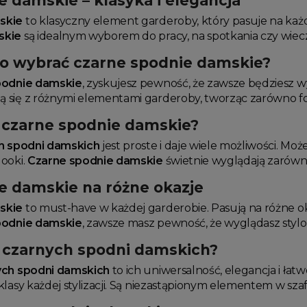
 damskie – klasyka i elegancja
skie
to klasyczny element garderoby, który pasuje na każdą 
skie
są idealnym wyborem do pracy, na spotkania czy wiecz
o wybrać czarne spodnie damskie?
podnie damskie
, zyskujesz pewność, że zawsze będziesz w
się z różnymi elementami garderoby, tworząc zarówno forma
ć czarne spodnie damskie?
h spodni damskich
jest proste i daje wiele możliwości. Mo
ooki.
Czarne spodnie damskie
świetnie wyglądają zarówn
e damskie na różne okazje
skie
to must-have w każdej garderobie. Pasują na różne o
podnie damskie
, zawsze masz pewność, że wyglądasz stylo
ty czarnych spodni damskich?
ych spodni damskich
to ich uniwersalność, elegancja i łatwo
lasy każdej stylizacji. Są niezastąpionym elementem w szafi