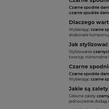
Czarne spodnie
Czarne spodnie dam
czarne spodnie dam
Dlaczego wart
Wybierając
czarne s
doskonale komponują 
Jak stylizowa
Stylizowanie
czarnyc
tworząc różnorodne l
Czarne spodni
Czarne spodnie dam
Wybierając
czarne s
Jakie są zale
Główne zalety
czarn
jednocześnie dodają k