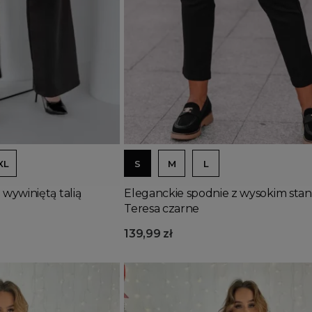
Dodaj do koszyka
XL
S
M
L
 wywiniętą talią
Eleganckie spodnie z wysokim sta
Teresa czarne
139,99 zł