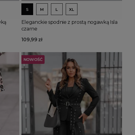
S
M
L
XL
wką
Eleganckie spodnie z prostą nogawką Isla
czarne
109,99 zł
NOWOŚĆ