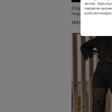
stronie . Wykorzys
Eleganckie czarne sp
nastepnie wyświe
podczas nawigacj
nogawką Adela
139,99 zł