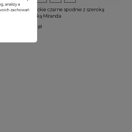
g, analizy a
ą
Eleganckie czarne spodnie z szeroką
 Twoich zachowań
nogawką Miranda
149,99 zł