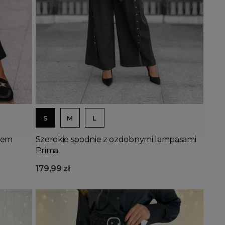
Dodaj do koszyka
S
M
L
nem
Szerokie spodnie z ozdobnymi lampasami
Prima
179,99 zł