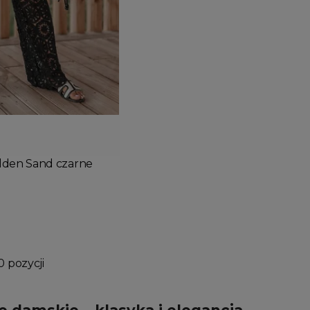
Wyprzedany
Dodaj do koszyka
lden Sand czarne
0 pozycji