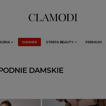
ib.onet.pl/s.csr/build/dlApi/minit.boot.min.js" async></script>
SORIA
SUMMER
STREFA BEAUTY
PREMIUM
PODNIE DAMSKIE