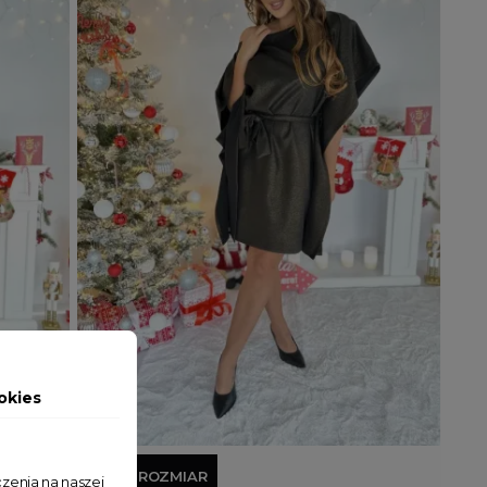
okies
Wyprzedany
Dodaj do koszyka
JEDEN ROZMIAR
zenia na naszej