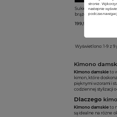
stronie . Wykorzys
Sukienka kimono z p
nastepnie wyświe
podczas nawigacj
brązowa
199,99 zł
Wyświetlono: 1-9 z 9 
Kimono damsk
Kimono damskie
to 
kimon, które doskona
pięknymi wzorami i s
codziennej stylizacj
Dlaczego
kimo
Kimono damskie
to n
są idealne na różne 