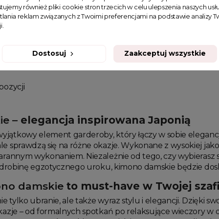
tujemy również pliki cookie stron trzecich w celu ulepszenia naszych usłu
askiem Astana
Sukienka kimono z paskiem Astana
tlania reklam związanych z Twoimi preferencjami na podstawie analizy
i.
czerwona
199,99 zł
Dostosuj
Zaakceptuj wszystkie
pozycji
ie
– elegancja inspirowana Japonią
wyjątkowy element garderoby, który łączy w sobie elegancj
le sprawdzą się na różne okazje. Wykonane z wysokiej jako
tarannym wykonaniem. Niezależnie od tego, czy wybierasz s
i odrobinę egzotycznego uroku, kimono damskie będzie d
no damskie
to must-have w Twojej szaf
ie tylko ubranie, ale także wyraz stylu i elegancji. Dzię
okazje – od formalnych spotkań po relaksujące wieczory w