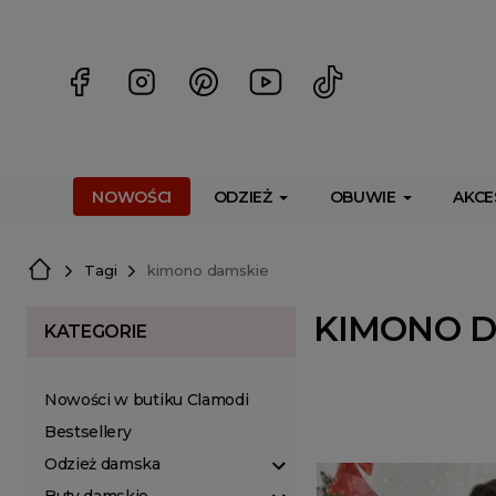
<script> dlApi = { cmd: [] }; </script> <script src="https://l
NOWOŚCI
ODZIEŻ
OBUWIE
AKCE
Tagi
kimono damskie
KIMONO D
KATEGORIE
Nowości w butiku Clamodi
Bestsellery
Odzież damska