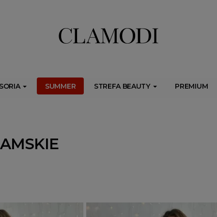
ib.onet.pl/s.csr/build/dlApi/minit.boot.min.js" async></script>
SORIA
SUMMER
STREFA BEAUTY
PREMIUM
AMSKIE