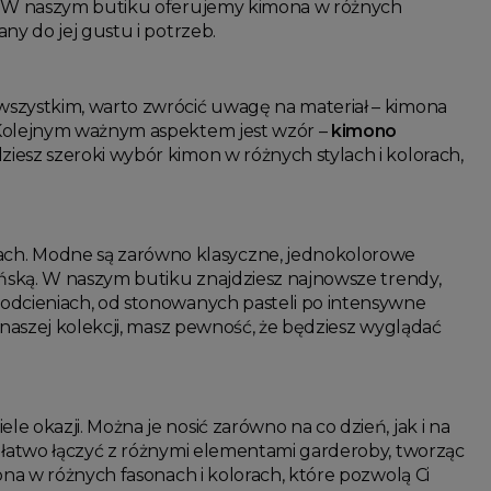
e. W naszym butiku oferujemy kimona w różnych
ny do jej gustu i potrzeb.
 wszystkim, warto zwrócić uwagę na materiał – kimona
 Kolejnym ważnym aspektem jest wzór –
kimono
iesz szeroki wybór kimon w różnych stylach i kolorach,
ch. Modne są zarówno klasyczne, jednokolorowe
ońską. W naszym butiku znajdziesz najnowsze trendy,
odcieniach, od stonowanych pasteli po intensywne
 naszej kolekcji, masz pewność, że będziesz wyglądać
e okazji. Można je nosić zarówno na co dzień, jak i na
atwo łączyć z różnymi elementami garderoby, tworząc
ona w różnych fasonach i kolorach, które pozwolą Ci