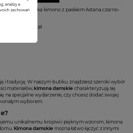
g, analizy a
Sukienka kimono z paskiem Astana czarno-
 Twoich zachowań
złota
199,99 zł
ę i tradycję. W naszym butiku znajdziesz szeroki wybór
ści materiałów,
kimona damskie
charakteryzują się
ię na specjalne wydarzenie, czy chcesz dodać swojej
oskonałym wyborem.
ie?
ki swojemu unikalnemu krojowi i pięknym wzorom, kimona
 domu.
Kimona damskie
można łatwo łączyć z innymi