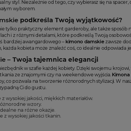
alny styl. Niezależnie od tego, czy wybierasz się na spacer,
nałym wyborem.
mskie
podkreśla Twoją wyjątkowość?
nie tylko praktyczny element garderoby, ale także sposób 
lach i z różnymi detalami, które podkreślą Twoją osobowo
coś bardziej awangardowego –
kimono damskie
zawsze doda
każda kobieta może znaleźć coś, co idealnie odpowiada jej
ie
– Twoja tajemnica elegancji
iezbędnik w szafie każdej kobiety. Dzięki swojemu krojowi,
potkania ze znajomymi czy na weekendowe wyjścia.
Kimona
, co pozwala na tworzenie różnorodnych stylizacji. W nas
zypadną Ci do gustu.
z wysokiej jakości, miękkich materiałów.
różnorodne wzory.
idealne na różne okazje.
 z wysokiej jakości tkanin.