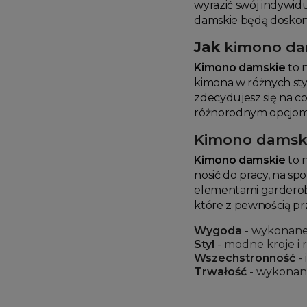
wyrazić swój indywidu
damskie będą dosko
Jak
kimono da
Kimono damskie
to 
kimona w różnych sty
zdecydujesz się na 
różnorodnym opcjom, 
Kimono damsk
Kimono damskie
to n
nosić do pracy, na s
elementami garderoby
które z pewnością pr
Wygoda
- wykonane 
Styl
- modne kroje i 
Wszechstronność
- 
Trwałość
- wykonane