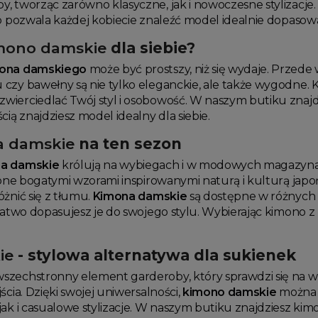
, tworząc zarówno klasyczne, jak i nowoczesne stylizacj
o pozwala każdej kobiecie znaleźć model idealnie dopasowa
mono damskie
dla siebie?
ona damskiego
może być prostszy, niż się wydaje. Przede
czy bawełny są nie tylko eleganckie, ale także wygodne.
ierciedlać Twój styl i osobowość. W naszym butiku znajdz
cią znajdziesz model idealny dla siebie.
a damskie
na ten sezon
a damskie
królują na wybiegach i w modowych magazyna
bione bogatymi wzorami inspirowanymi naturą i kulturą jap
żnić się z tłumu.
Kimona damskie
są dostępne w różnych 
łatwo dopasujesz je do swojego stylu. Wybierając kimono z
ie
- stylowa alternatywa dla sukienek
szechstronny element garderoby, który sprawdzi się na wiel
ścia. Dzięki swojej uniwersalności,
kimono damskie
można ł
ak i casualowe stylizacje. W naszym butiku znajdziesz kim