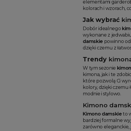
elementami garderoby
kolorach i wzorach, c
Jak wybrać
ki
Dobór idealnego
kim
wykonane z jedwabiu 
damskie
powinno odzw
dzięki czemu z łatwoś
Trendy
kimon
W tym sezonie
kimon
kimona, jak i te zdo
które pozwolą Ci wyró
kolory, dzięki czemu 
modnie i stylowo.
Kimono damsk
Kimono damskie
to w
bardziej formalne wyj
zarówno eleganckie, j